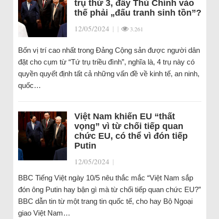
trụ thứ 3, đẩy Thủ Chính vào
thế phải „đấu tranh sinh tồn”?
12/05/2024
|
|
3.261
Bốn vị trí cao nhất trong Đảng Cộng sản được người dân
đặt cho cụm từ “Tứ trụ triều đình”, nghĩa là, 4 trụ này có
quyền quyết định tất cả những vấn đề về kinh tế, an ninh,
quốc…
Việt Nam khiến EU “thất
vọng” vì từ chối tiếp quan
chức EU, có thể vì đón tiếp
Putin
12/05/2024
|
BBC Tiếng Việt ngày 10/5 nêu thắc mắc “Việt Nam sắp
đón ông Putin hay bận gì mà từ chối tiếp quan chức EU?”
BBC dẫn tin từ một trang tin quốc tế, cho hay Bộ Ngoại
giao Việt Nam…