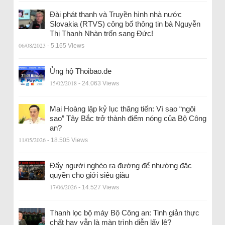
Đài phát thanh và Truyền hình nhà nước
Slovakia (RTVS) công bố thông tin bà Nguyễn
Thị Thanh Nhàn trốn sang Đức!
06/08/2023
- 5.165 Views
Ủng hộ Thoibao.de
15/02/2018
- 24.063 Views
Mai Hoàng lập kỷ lục thăng tiến: Vì sao “ngôi
sao” Tây Bắc trở thành điểm nóng của Bộ Công
an?
11/05/2026
- 18.505 Views
Đẩy người nghèo ra đường để nhường đặc
quyền cho giới siêu giàu
17/06/2026
- 14.527 Views
Thanh lọc bộ máy Bộ Công an: Tinh giản thực
chất hay vẫn là màn trình diễn lấy lệ?