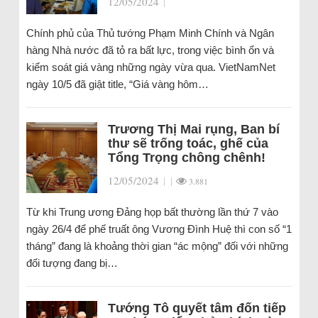
12/05/2024
|
Chính phủ của Thủ tướng Phạm Minh Chính và Ngân
hàng Nhà nước đã tỏ ra bất lực, trong việc bình ổn và
kiểm soát giá vàng những ngày vừa qua. VietNamNet
ngày 10/5 đã giật title, “Giá vàng hôm…
Trương Thị Mai rụng, Ban bí
thư sẽ trống toác, ghế của
Tổng Trọng chông chênh!
12/05/2024
|
|
3.881
Từ khi Trung ương Đảng họp bất thường lần thứ 7 vào
ngày 26/4 để phế truất ông Vương Đình Huệ thì con số “1
tháng” đang là khoảng thời gian “ác mộng” đối với những
đối tượng đang bị…
Tướng Tô quyết tâm đốn tiếp