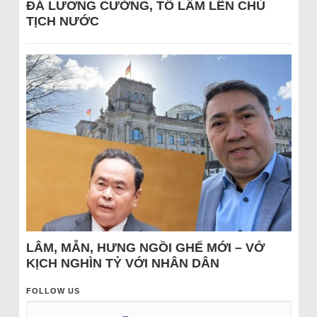
ĐÁ LƯƠNG CƯỜNG, TÔ LÂM LÊN CHỦ
TỊCH NƯỚC
LÂM, MẪN, HƯNG NGỒI GHẾ MỚI – VỞ
KỊCH NGHÌN TỶ VỚI NHÂN DÂN
FOLLOW US