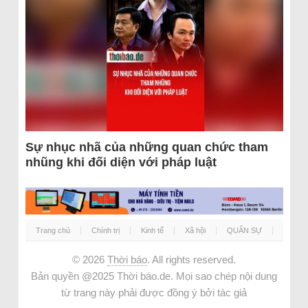
Sự nhục nhã của những quan chức tham
nhũng khi đối diện với pháp luật
Trang chủ
Chính trị
Kinh tế
Xã hội
QUÂN SỰ
© 2026
Thời báo
. All rights reserved.
Bản quyền @2025 Thời báo.de. Mọi sao chép nội dung
từ trang này phải được đồng ý bởi tác giả