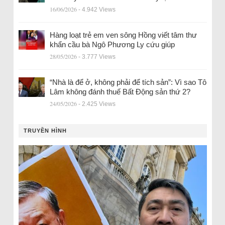
16/06/2026
- 4.942 Views
Hàng loạt trẻ em ven sông Hồng viết tâm thư
khẩn cầu bà Ngô Phương Ly cứu giúp
28/05/2026
- 3.777 Views
“Nhà là để ở, không phải để tích sản”: Vì sao Tô
Lâm không đánh thuế Bất Động sản thứ 2?
24/05/2026
- 2.425 Views
TRUYỀN HÌNH