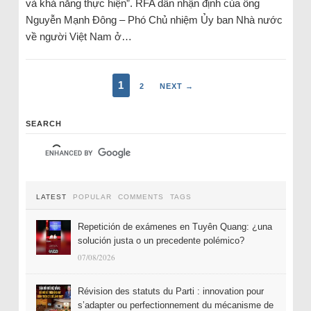
và khả năng thực hiện”. RFA dẫn nhận định của ông
Nguyễn Mạnh Đông – Phó Chủ nhiệm Ủy ban Nhà nước
về người Việt Nam ở…
1
2
NEXT →
SEARCH
LATEST
POPULAR
COMMENTS
TAGS
Repetición de exámenes en Tuyên Quang: ¿una
solución justa o un precedente polémico?
07/08/2026
Révision des statuts du Parti : innovation pour
s’adapter ou perfectionnement du mécanisme de