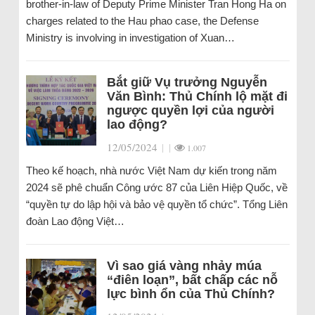
brother-in-law of Deputy Prime Minister Tran Hong Ha on
charges related to the Hau phao case, the Defense
Ministry is involving in investigation of Xuan…
Bắt giữ Vụ trưởng Nguyễn
Văn Bình: Thủ Chính lộ mặt đi
ngược quyền lợi của người
lao động?
12/05/2024
|
|
1.007
Theo kế hoạch, nhà nước Việt Nam dự kiến trong năm
2024 sẽ phê chuẩn Công ước 87 của Liên Hiệp Quốc, về
“quyền tự do lập hội và bảo vệ quyền tổ chức”. Tổng Liên
đoàn Lao động Việt…
Vì sao giá vàng nhảy múa
“điên loạn”, bất chấp các nỗ
lực bình ổn của Thủ Chính?