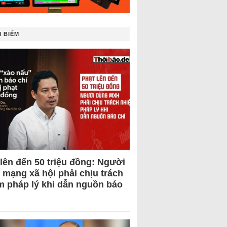
 BIẾM
 lên đến 50 triệu đồng: Người
 mạng xã hội phải chịu trách
m pháp lý khi dẫn nguồn báo