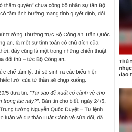
có thẩm quyền” chưa công bố nhân sự tân Bộ
có tầm ảnh hưởng mang tính quyết định, đối
 Thứ trưởng Thường trực Bộ Công an Trần Quốc
 an, là một sự tính toán có chủ đích của
hời, đây cũng là một trong những chiến thuật
ủa đối thủ – tức Bộ Công an.
Thủ 
nhục 
c chế tâm lý, thì sẽ sinh ra các biểu hiện
đạo 
hiếc lưới của tử thần sẽ chụp xuống.
9/5 đưa tin,
“Tại sao đề xuất có cảnh vệ cho
trong lúc này?”
. Bản tin cho biết, ngày 24/5,
, Trung tướng Nguyễn Quốc Duyệt – Tư lệnh
ảo luận về dự thảo Luật Cảnh vệ sửa đổi, đã