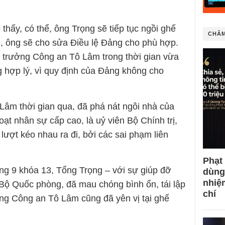
thấy, có thể, ông Trọng sẽ tiếp tục ngồi ghế
CHÂM
i, ông sẽ cho sửa Điều lệ Đảng cho phù hợp.
ộ trưởng Công an Tô Lâm trong thời gian vừa
g hợp lý, vì quy định của Đảng không cho
 Lâm thời gian qua, đã phá nát ngôi nhà của
ạt nhân sự cấp cao, là uỷ viên Bộ Chính trị,
lượt kéo nhau ra đi, bởi các sai phạm liên
Phạt
ng 9 khóa 13, Tổng Trọng – với sự giúp đỡ
dùng
nhiệ
 Bộ Quốc phòng, đã mau chóng bình ổn, tái lập
chí
ởng Công an Tô Lâm cũng đã yên vị tại ghế