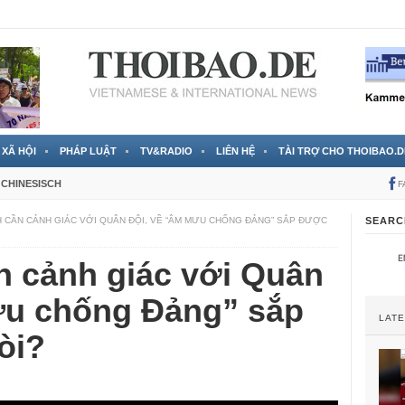
 đã được chính thức xác nhận
3 Jahren ago
XÃ HỘI
PHÁP LUẬT
TV&RADIO
LIÊN HỆ
TÀI TRỢ CHO THOIBAO.D
CHINESISCH
F
H CẦN CẢNH GIÁC VỚI QUÂN ĐỘI, VỀ “ÂM MƯU CHỐNG ĐẢNG” SẮP ĐƯỢC
SEARC
n cảnh giác với Quân
ưu chống Đảng” sắp
LAT
òi?