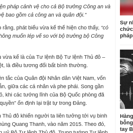
iện pháp cảnh vệ cho cả Bộ trưởng Công an và
vệ bao gồm cả công an và quân đội.”
Sự n
 rằng, phát biểu vừa kể thể hiện cho thấy,
“có
chức
pháp
hông muốn lép vế so với bộ trưởng bộ Công
u vừa kể là của Tư lệnh Bộ Tư lệnh Thủ đô –
 là điều tương đối bất bình thường.
ên tắc của Quân đội Nhân dân Việt Nam, vốn
ẫn, giữa các cá nhân và phe phái. Song gần
bỏ, khi các tướng lĩnh của Bộ Quốc phòng đã
uyền” ổn định lại trật tự trong Đảng.
 Thủ đô khiến người ta liên tưởng tới vụ binh
Hàng
bỗng
Phùng Quang Thanh, vào năm 2015. Theo đó,
tay 
h uỷ Bộ Tư lệnh Thủ đô, Trung tướng Tư lệnh