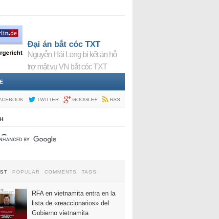
Đại án bắt cóc TXT
Nguyễn Hải Long bị kết án hỗ
trợ mật vụ VN bắt cóc TXT
E
ACEBOOK
TWITTER
GOOGLE+
RSS
H
EST
POPULAR
COMMENTS
TAGS
RFA en vietnamita entra en la
lista de «reaccionarios» del
Gobierno vietnamita