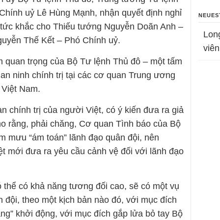
Chính uỷ Lê Hùng Mạnh, nhận quyết định nghỉ
NEUES
 tức khắc cho Thiếu tướng Nguyễn Doãn Anh –
Lon
guyễn Thế Kết – Phó Chính uỷ.
viên
ầm quan trọng của Bộ Tư lệnh Thủ đô – một tấm
 an ninh chính trị tại các cơ quan Trung ương
 Việt Nam.
 chính trị của người Việt, có ý kiến đưa ra giả
cho rằng, phải chăng, Cơ quan Tình báo của Bộ
m mưu “ám toán” lãnh đạo quân đội, nên
 mới đưa ra yêu cầu cảnh vệ đối với lãnh đạo
ó thể có khả năng tương đối cao, sẽ có một vụ
n đội, theo một kịch bản nào đó, với mục đích
g” khởi động, với mục đích gắp lửa bỏ tay Bộ