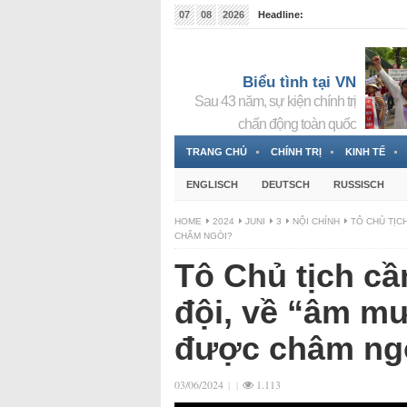
07
08
2026
Headline:
Tin bà Nguyễn Thị Thanh Nhàn đang ẩn náu tại Đức
Biểu tình tại VN
Sau 43 năm, sự kiện chính trị
chấn động toàn quốc
TRANG CHỦ
CHÍNH TRỊ
KINH TẾ
ENGLISCH
DEUTSCH
RUSSISCH
HOME
2024
JUNI
3
NỘI CHÍNH
TÔ CHỦ TỊC
CHÂM NGÒI?
Tô Chủ tịch cầ
đội, về “âm m
được châm ng
03/06/2024
|
|
1.113