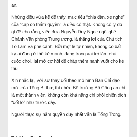
an.
Những điều vừa kể để thấy, mục tiêu “chia đàn, xẻ nghé”
của “cấp có thẩm quyền” là điều có thật. Không có lý do
gì để cho rằng, việc đưa Nguyễn Duy Ngọc ngồi ghế
Chánh Văn phòng Trung ương, là thắng lợi của Chủ tịch
Tô Lâm và phe cánh. Bởi một lẽ tự nhiên, không có bất
kỳ ai đang ở thế kẻ mạnh, đang trong vai trò làm chủ
cuộc chơi, lại mở cơ hội để chắp thêm nanh vuốt cho kẻ
thù.
Xin nhắc lại, với sự thay đổi theo mô hình Ban Chỉ đạo
mới của Tổng Bí thư, thì chức Bộ trưởng Bộ Công an chỉ
là một thành viên, không còn khả năng chi phối chiến dịch
“đốt lò” như trước đây.
Người thực sự nắm quyền duy nhất vẫn là Tổng Trọng.