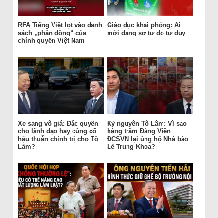
RFA Tiếng Việt lọt vào danh
Giáo dục khai phóng: Ai
sách „phản động“ của
mới đang sợ tự do tư duy
chính quyền Việt Nam
Xe sang vô giá: Đặc quyền
Kỷ nguyên Tô Lâm: Vì sao
cho lãnh đạo hay củng cố
hàng trăm Đảng Viên
hậu thuẫn chính trị cho Tô
ĐCSVN lại ủng hộ Nhà báo
Lâm?
Lê Trung Khoa?