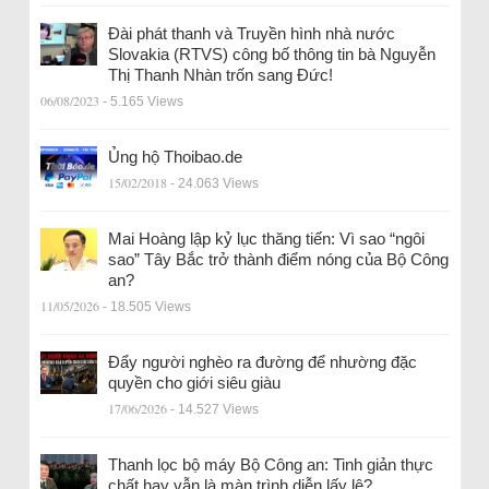
Đài phát thanh và Truyền hình nhà nước
Slovakia (RTVS) công bố thông tin bà Nguyễn
Thị Thanh Nhàn trốn sang Đức!
06/08/2023
- 5.165 Views
Ủng hộ Thoibao.de
15/02/2018
- 24.063 Views
Mai Hoàng lập kỷ lục thăng tiến: Vì sao “ngôi
sao” Tây Bắc trở thành điểm nóng của Bộ Công
an?
11/05/2026
- 18.505 Views
Đẩy người nghèo ra đường để nhường đặc
quyền cho giới siêu giàu
17/06/2026
- 14.527 Views
Thanh lọc bộ máy Bộ Công an: Tinh giản thực
chất hay vẫn là màn trình diễn lấy lệ?