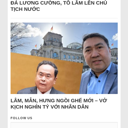
ĐÁ LƯƠNG CƯỜNG, TÔ LÂM LÊN CHỦ
TỊCH NƯỚC
LÂM, MẪN, HƯNG NGỒI GHẾ MỚI – VỞ
KỊCH NGHÌN TỶ VỚI NHÂN DÂN
FOLLOW US