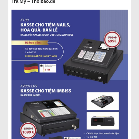
Trà My – Thoibao.de