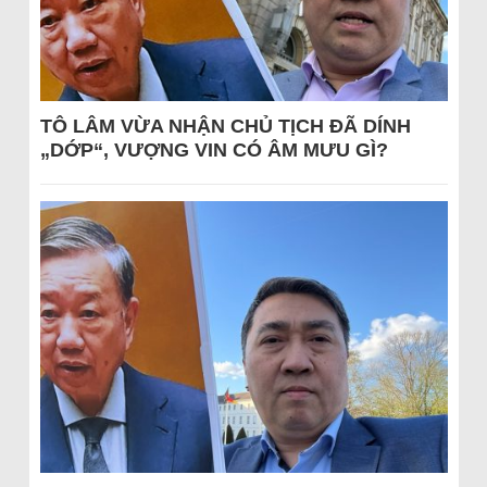
TÔ LÂM VỪA NHẬN CHỦ TỊCH ĐÃ DÍNH
„DỚP“, VƯỢNG VIN CÓ ÂM MƯU GÌ?