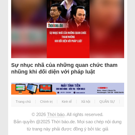
Sự nhục nhã của những quan chức tham
nhũng khi đối diện với pháp luật
Trang chủ
Chính trị
Kinh tế
Xã hội
QUÂN SỰ
© 2026
Thời báo
. All rights reserved.
Bản quyền @2025 Thời báo.de. Mọi sao chép nội dung
từ trang này phải được đồng ý bởi tác giả