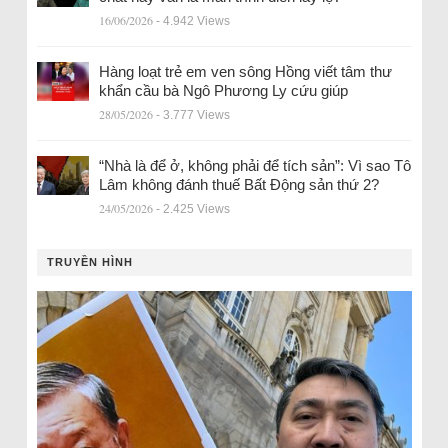
16/06/2026
- 4.942 Views
Hàng loạt trẻ em ven sông Hồng viết tâm thư
khẩn cầu bà Ngô Phương Ly cứu giúp
28/05/2026
- 3.777 Views
“Nhà là để ở, không phải để tích sản”: Vì sao Tô
Lâm không đánh thuế Bất Động sản thứ 2?
24/05/2026
- 2.425 Views
TRUYỀN HÌNH