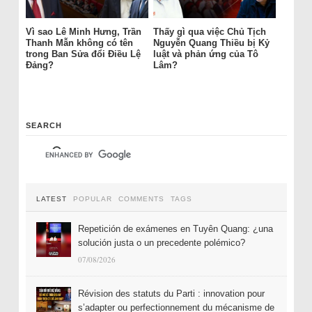
Vì sao Lê Minh Hưng, Trần
Thấy gì qua việc Chủ Tịch
Thanh Mẫn không có tên
Nguyễn Quang Thiều bị Kỷ
trong Ban Sửa đổi Điều Lệ
luật và phản ứng của Tô
Đảng?
Lâm?
SEARCH
LATEST
POPULAR
COMMENTS
TAGS
Repetición de exámenes en Tuyên Quang: ¿una
solución justa o un precedente polémico?
07/08/2026
Révision des statuts du Parti : innovation pour
s’adapter ou perfectionnement du mécanisme de