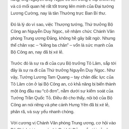
và có mối quan hệ rất tốt trong liên minh của Đại tướng
Lương Cường, nay là tân Thường trực Ban Bí thư.
Đó là lý do vì sao, việc Thượng tướng, Thứ trưởng Bộ
Công an Nguyễn Duy Ngọc, sẽ nhậm chức Chánh Văn
phòng Trung ương Đảng, không hề gây bất ngờ. Nhưng
thế chân vạc – “kiềng ba chân” – vốn là sức mạnh của
Bộ Công an, nay đã bị xé lẻ.
Trước đó là sự ra đi của cựu Bộ trưởng Tô Lâm, sắp tới
đây là sự ra đi của Thứ trưởng Nguyễn Duy Ngọc. Như
vậy, Tướng Lương Tam Quang – tay chân đắc lực của
Tô Lâm còn ở lại Bộ Công an, có khả năng bị biến thành
một ông đầu rau “cô đơn”, nằm dưới sự kiểm soát của
Tướng Trần Quốc Tỏ. Điều đó cho thấy, nội bộ của Bộ
Công an nói riêng và phe cánh Hưng Yên đã bị xé lẻ,
phân rã, và suy yếu nhanh chóng.
Với cương vị Chánh Văn phòng Trung ương, cơ hội vào