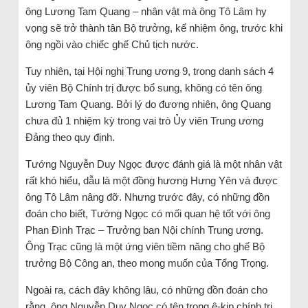
ông Lương Tam Quang – nhân vật mà ông Tô Lâm hy
vọng sẽ trở thành tân Bộ trưởng, kế nhiệm ông, trước khi
ông ngồi vào chiếc ghế Chủ tịch nước.
Tuy nhiên, tại Hội nghị Trung ương 9, trong danh sách 4
ủy viên Bộ Chính trị được bổ sung, không có tên ông
Lương Tam Quang. Bởi lý do đương nhiên, ông Quang
chưa đủ 1 nhiệm kỳ trong vai trò Ủy viên Trung ương
Đảng theo quy định.
Tướng Nguyễn Duy Ngọc được đánh giá là một nhân vật
rất khó hiểu, dẫu là một đồng hương Hưng Yên và được
ông Tô Lâm nâng đỡ. Nhưng trước đây, có những đồn
đoán cho biết, Tướng Ngọc có mối quan hệ tốt với ông
Phan Đình Trạc – Trưởng ban Nội chính Trung ương.
Ông Trạc cũng là một ứng viên tiềm năng cho ghế Bộ
trưởng Bộ Công an, theo mong muốn của Tổng Trọng.
Ngoài ra, cách đây không lâu, có những đồn đoán cho
rằng, ông Nguyễn Duy Ngọc có tên trong ê-kip chính trị,