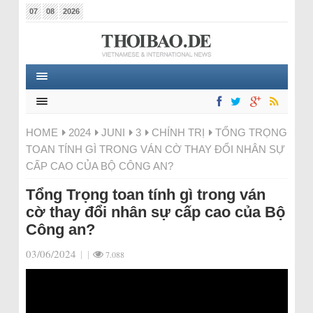
07
08
2026
HOME
2024
JUNI
3
CHÍNH TRỊ
TỔNG TRỌNG
TOAN TÍNH GÌ TRONG VÁN CỜ THAY ĐỔI NHÂN SỰ
CẤP CAO CỦA BỘ CÔNG AN?
Tổng Trọng toan tính gì trong ván
cờ thay đổi nhân sự cấp cao của Bộ
Công an?
03/06/2024
|
|
7.088