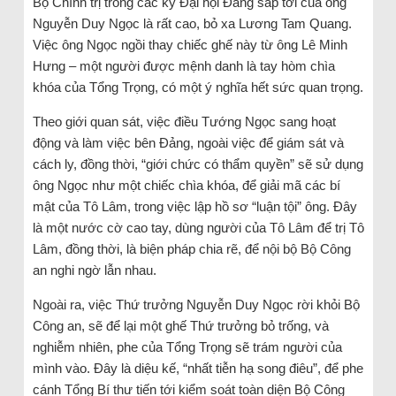
Bộ Chính trị trong các kỳ Đại hội Đảng sắp tới của ông
Nguyễn Duy Ngọc là rất cao, bỏ xa Lương Tam Quang.
Việc ông Ngọc ngồi thay chiếc ghế này từ ông Lê Minh
Hưng – một người được mệnh danh là tay hòm chìa
khóa của Tổng Trọng, có một ý nghĩa hết sức quan trọng.
Theo giới quan sát, việc điều Tướng Ngọc sang hoạt
động và làm việc bên Đảng, ngoài việc để giám sát và
cách ly, đồng thời, “giới chức có thẩm quyền” sẽ sử dụng
ông Ngọc như một chiếc chìa khóa, để giải mã các bí
mật của Tô Lâm, trong việc lập hồ sơ “luận tội” ông. Đây
là một nước cờ cao tay, dùng người của Tô Lâm để trị Tô
Lâm, đồng thời, là biện pháp chia rẽ, để nội bộ Bộ Công
an nghi ngờ lẫn nhau.
Ngoài ra, việc Thứ trưởng Nguyễn Duy Ngọc rời khỏi Bộ
Công an, sẽ để lại một ghế Thứ trưởng bỏ trống, và
nghiễm nhiên, phe của Tổng Trọng sẽ trám người của
mình vào. Đây là diệu kế, “nhất tiễn hạ song điêu”, để phe
cánh Tổng Bí thư tiến tới kiểm soát toàn diện Bộ Công