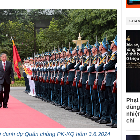
CHÂM
Phạt
dùng
nhiệ
chí
ội danh dự Quân chủng PK-KQ hôm 3.6.2024