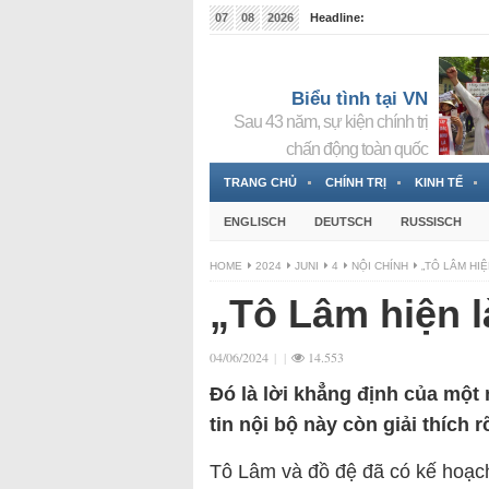
07
08
2026
Headline:
Tin bà Nguyễn Thị Thanh Nhàn đang ẩn náu tại Đức
Biểu tình tại VN
Sau 43 năm, sự kiện chính trị
chấn động toàn quốc
TRANG CHỦ
CHÍNH TRỊ
KINH TẾ
ENGLISCH
DEUTSCH
RUSSISCH
HOME
2024
JUNI
4
NỘI CHÍNH
„TÔ LÂM HI
„Tô Lâm hiện l
04/06/2024
|
|
14.553
Đó là lời khẳng định của một 
tin nội bộ này còn giải thích 
Tô Lâm và đồ đệ đã có kế hoạc