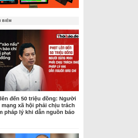
 BIẾM
 lên đến 50 triệu đồng: Người
 mạng xã hội phải chịu trách
m pháp lý khi dẫn nguồn báo