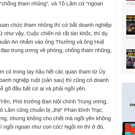
à “chống tham nhũng”, và Tô Lâm cứ “ngoan
07/08
uan chức tham nhũng thì cứ bắt doanh nghiệp
ứ như vậy. Cuộc chiến nó rất tàn khốc, thí dụ
07/08
Thuận An nhắm vào ông Thưởng và ông Huệ
 đạo trung ương về phòng, chống tham nhũng,
m có trong tay hầu hết các quan tham từ Ủy
oanh nghiệp ruột (sân sau) thì cũng có doanh
 gõ đầu bất cứ ai và phải ngồi yên.
 Yên, Phó trưởng Ban Nội chính Trung ương,
Tô Lâm cũng chuẩn bị „thịt“ Phan Đình Trạc,
ng, nhưng không cho chết mà ngồi yên không
 ngồi ngoan như con cóc! Ngồi im thì ở đó,