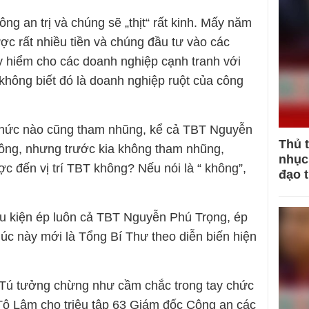
ng an trị và chúng sẽ „thịt“ rất kinh. Mấy năm
c rất nhiều tiền và chúng đầu tư vào các
uy hiểm cho các doanh nghiệp cạnh tranh với
không biết đó là doanh nghiệp ruột của công
chức nào cũng tham nhũng, kể cả TBT Nguyễn
Thủ 
không, nhưng trước kia không tham nhũng,
nhục 
ợc đến vị trí TBT không? Nếu nói là “ không”,
đạo 
ều kiện ép luôn cả TBT Nguyễn Phú Trọng, ép
lúc này mới là Tổng Bí Thư theo diễn biến hiện
 Tú tưởng chừng như cầm chắc trong tay chức
ô Lâm cho triệu tập 63 Giám đốc Công an các