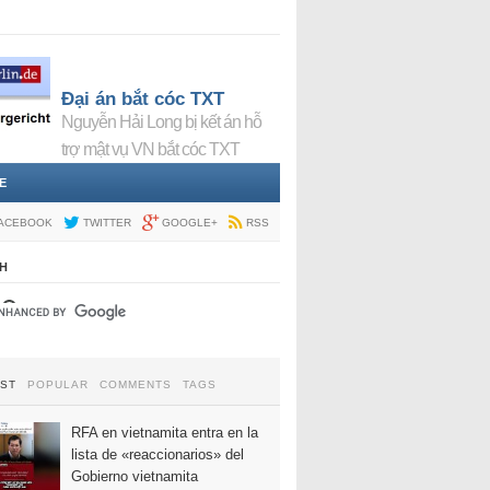
Đại án bắt cóc TXT
Nguyễn Hải Long bị kết án hỗ
trợ mật vụ VN bắt cóc TXT
E
ACEBOOK
TWITTER
GOOGLE+
RSS
H
EST
POPULAR
COMMENTS
TAGS
RFA en vietnamita entra en la
lista de «reaccionarios» del
Gobierno vietnamita