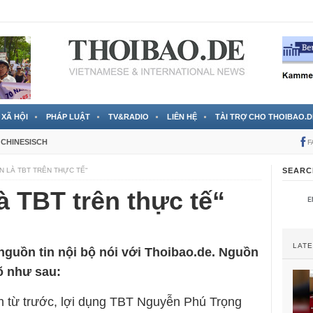
 đã được chính thức xác nhận
3 Jahren ago
XÃ HỘI
PHÁP LUẬT
TV&RADIO
LIÊN HỆ
TÀI TRỢ CHO THOIBAO.D
CHINESISCH
F
ỆN LÀ TBT TRÊN THỰC TẾ“
SEARC
à TBT trên thực tế“
LAT
nguồn tin nội bộ nói với Thoibao.de. Nguồn
rõ như sau:
h từ trước, lợi dụng TBT Nguyễn Phú Trọng