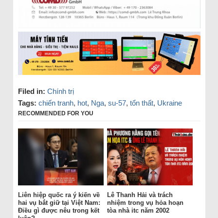
Filed in:
Chính trị
Tags:
chiến tranh
,
hot
,
Nga
,
su-57
,
tổn thất
,
Ukraine
RECOMMENDED FOR YOU
Liên hiệp quốc ra ý kiến về
Lê Thanh Hải và trách
hai vụ bắt giữ tại Việt Nam:
nhiệm trong vụ hỏa hoạn
Điều gì được nêu trong kết
tòa nhà itc năm 2002