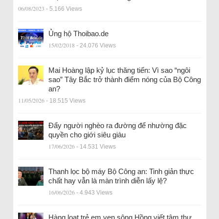
06/08/2023
- 5.166 Views
Ủng hộ Thoibao.de
15/02/2018
- 24.076 Views
Mai Hoàng lập kỷ lục thăng tiến: Vì sao “ngôi
sao” Tây Bắc trở thành điểm nóng của Bộ Công
an?
11/05/2026
- 18.515 Views
Đẩy người nghèo ra đường để nhường đặc
quyền cho giới siêu giàu
17/06/2026
- 14.531 Views
Thanh lọc bộ máy Bộ Công an: Tinh giản thực
chất hay vẫn là màn trình diễn lấy lệ?
16/06/2026
- 4.943 Views
Hàng loạt trẻ em ven sông Hồng viết tâm thư