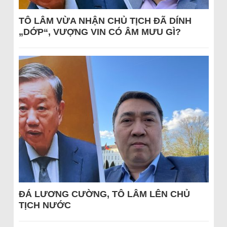
TÔ LÂM VỪA NHẬN CHỦ TỊCH ĐÃ DÍNH
„DỚP“, VƯỢNG VIN CÓ ÂM MƯU GÌ?
ĐÁ LƯƠNG CƯỜNG, TÔ LÂM LÊN CHỦ
TỊCH NƯỚC