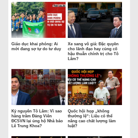
Giáo dục khai phóng: Ai
Xe sang vô giá: Đặc quyền
mới đang sợ tự do tư duy
cho lãnh đạo hay củng cố
hậu thuẫn chính trị cho Tô
Lâm?
Kỷ nguyên Tô Lâm: Vì sao
Quốc hội họp „không
hàng trăm Đảng Viên
thường lệ“: Liệu có thể
ĐCSVN lại ủng hộ Nhà báo
nâng cao chất lượng làm
Lê Trung Khoa?
luật?