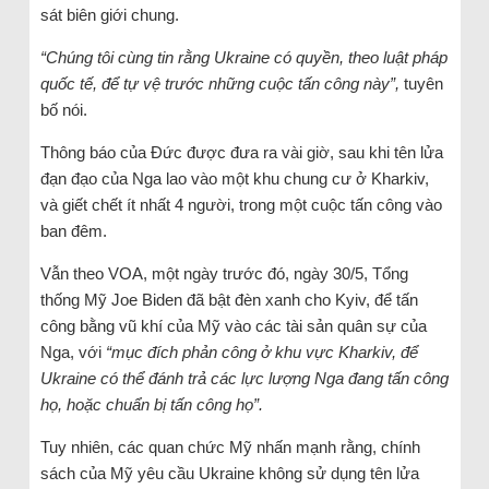
sát biên giới chung.
“Chúng tôi cùng tin rằng Ukraine có quyền, theo luật pháp
quốc tế, để tự vệ trước những cuộc tấn công này”,
tuyên
bố nói.
Thông báo của Đức được đưa ra vài giờ, sau khi tên lửa
đạn đạo của Nga lao vào một khu chung cư ở Kharkiv,
và giết chết ít nhất 4 người, trong một cuộc tấn công vào
ban đêm.
Vẫn theo VOA, một ngày trước đó, ngày 30/5, Tổng
thống Mỹ Joe Biden đã bật đèn xanh cho Kyiv, để tấn
công bằng vũ khí của Mỹ vào các tài sản quân sự của
Nga, với
“mục đích phản công ở khu vực Kharkiv, để
Ukraine có thể đánh trả các lực lượng Nga đang tấn công
họ, hoặc chuẩn bị tấn công họ”.
Tuy nhiên, các quan chức Mỹ nhấn mạnh rằng, chính
sách của Mỹ yêu cầu Ukraine không sử dụng tên lửa