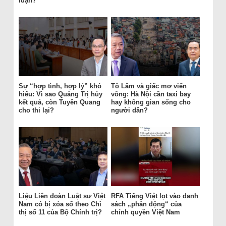
luận?
Sự “hợp tình, hợp lý” khó
Tô Lâm và giấc mơ viển
hiểu: Vì sao Quảng Trị hủy
vông: Hà Nội cần taxi bay
kết quả, còn Tuyên Quang
hay không gian sống cho
cho thi lại?
người dân?
Liệu Liên đoàn Luật sư Việt
RFA Tiếng Việt lọt vào danh
Nam có bị xóa sổ theo Chỉ
sách „phản động“ của
thị số 11 của Bộ Chính trị?
chính quyền Việt Nam