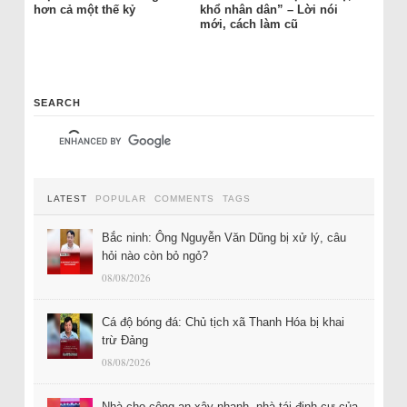
hơn cả một thế kỷ
khổ nhân dân” – Lời nói
mới, cách làm cũ
SEARCH
LATEST
POPULAR
COMMENTS
TAGS
Bắc ninh: Ông Nguyễn Văn Dũng bị xử lý, câu
hỏi nào còn bỏ ngỏ?
08/08/2026
Cá độ bóng đá: Chủ tịch xã Thanh Hóa bị khai
trừ Đảng
08/08/2026
Nhà cho công an xây nhanh, nhà tái định cư của