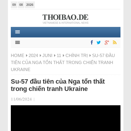
09
08
2026
HOME
2024
JUNI
11
CHÍNH TRỊ
SU-57 ĐẦU
TIÊN CỦA NGA TỔN THẤT TRONG CHIẾN TRANH
UKRAINE
Su-57 đầu tiên của Nga tổn thất
trong chiến tranh Ukraine
11/06/2024
|