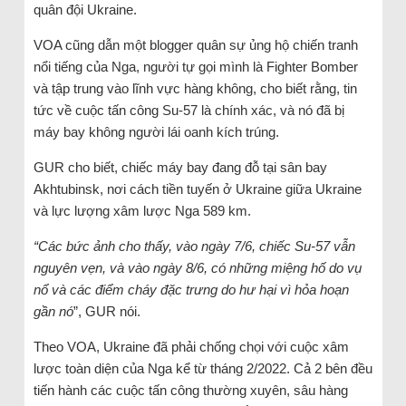
quân đội Ukraine.
VOA cũng dẫn một blogger quân sự ủng hộ chiến tranh
nổi tiếng của Nga, người tự gọi mình là Fighter Bomber
và tập trung vào lĩnh vực hàng không, cho biết rằng, tin
tức về cuộc tấn công Su-57 là chính xác, và nó đã bị
máy bay không người lái oanh kích trúng.
GUR cho biết, chiếc máy bay đang đỗ tại sân bay
Akhtubinsk, nơi cách tiền tuyến ở Ukraine giữa Ukraine
và lực lượng xâm lược Nga 589 km.
“Các bức ảnh cho thấy, vào ngày 7/6, chiếc Su-57 vẫn
nguyên vẹn, và vào ngày 8/6, có những miệng hố do vụ
nổ và các điểm cháy đặc trưng do hư hại vì hỏa hoạn
gần nó
”, GUR nói.
Theo VOA, Ukraine đã phải chống chọi với cuộc xâm
lược toàn diện của Nga kể từ tháng 2/2022. Cả 2 bên đều
tiến hành các cuộc tấn công thường xuyên, sâu hàng