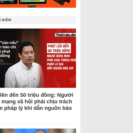
 BIẾM
 lên đến 50 triệu đồng: Người
 mạng xã hội phải chịu trách
m pháp lý khi dẫn nguồn báo