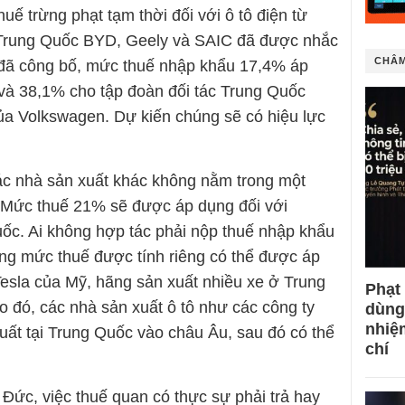
ế trừng phạt tạm thời đối với ô tô điện từ
 Trung Quốc BYD, Geely và SAIC đã được nhắc
CHÂM
 đã công bố, mức thuế nhập khẩu 17,4% áp
à 38,1% cho tập đoàn đối tác Trung Quốc
 Volkswagen. Dự kiến ​​chúng sẽ có hiệu lực
ác nhà sản xuất khác không nằm trong một
 Mức thuế 21% sẽ được áp dụng đối với
ốc. Ai không hợp tác phải nộp thuế nhập khẩu
ng mức thuế được tính riêng có thể được áp
Tesla của Mỹ, hãng sản xuất nhiều xe ở Trung
Phạt
o đó, các nhà sản xuất ô tô như các công ty
dùng
nhiệ
uất tại Trung Quốc vào châu Âu, sau đó có thể
chí
 Đức, việc thuế quan có thực sự phải trả hay