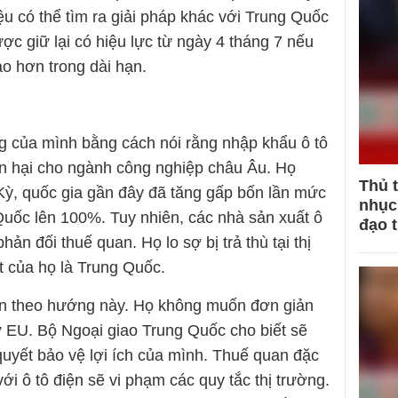
ệu có thể tìm ra giải pháp khác với Trung Quốc
c giữ lại có hiệu lực từ ngày 4 tháng 7 nếu
o hơn trong dài hạn.
g của mình bằng cách nói rằng nhập khẩu ô tô
ổn hại cho ngành công nghiệp châu Âu. Họ
Thủ 
ỳ, quốc gia gần đây đã tăng gấp bốn lần mức
nhục 
Quốc lên 100%. Tuy nhiên, các nhà sản xuất ô
đạo 
hản đối thuế quan. Họ lo sợ bị trả thù tại thị
t của họ là Trung Quốc.
ận theo hướng này. Họ không muốn đơn giản
 EU. Bộ Ngoại giao Trung Quốc cho biết sẽ
quyết bảo vệ lợi ích của mình. Thuế quan đặc
ới ô tô điện sẽ vi phạm các quy tắc thị trường.