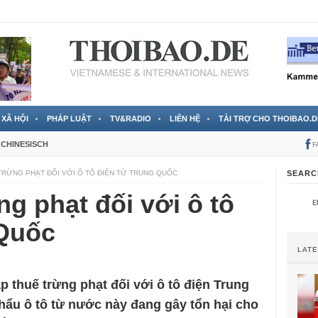
 đã được chính thức xác nhận
3 Jahren ago
XÃ HỘI
PHÁP LUẬT
TV&RADIO
LIÊN HỆ
TÀI TRỢ CHO THOIBAO.D
CHINESISCH
F
TRỪNG PHẠT ĐỐI VỚI Ô TÔ ĐIỆN TỪ TRUNG QUỐC
SEARC
ng phạt đối với ô tô
 Quốc
LAT
 thuế trừng phạt đối với ô tô điện Trung
hẩu ô tô từ nước này đang gây tổn hại cho