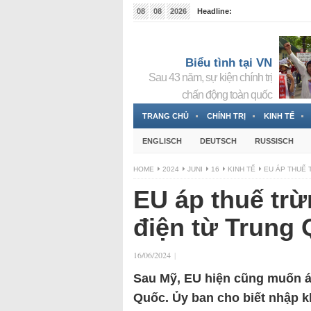
08
08
2026
Headline:
Tin bà Nguyễn Thị Thanh Nhàn đang ẩn náu tại Đức
Biểu tình tại VN
Sau 43 năm, sự kiện chính trị
chấn động toàn quốc
TRANG CHỦ
CHÍNH TRỊ
KINH TẾ
ENGLISCH
DEUTSCH
RUSSISCH
HOME
2024
JUNI
16
KINH TẾ
EU ÁP THUẾ 
EU áp thuế trừ
điện từ Trung
16/06/2024
|
Sau Mỹ, EU hiện cũng muốn áp
Quốc. Ủy ban cho biết nhập k