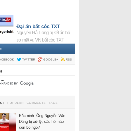
Đại án bắt cóc TXT
Nguyễn Hải Long bị kết án hỗ
trợ mật vụ VN bắt cóc TXT
E
ACEBOOK
TWITTER
GOOGLE+
RSS
H
EST
POPULAR
COMMENTS
TAGS
Bắc ninh: Ông Nguyễn Văn
Dũng bị xử lý, câu hỏi nào
còn bỏ ngỏ?