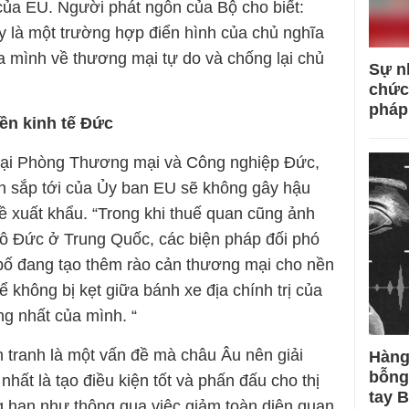
 của EU. Người phát ngôn của Bộ cho biết:
y là một trường hợp điển hình của chủ nghĩa
a mình về thương mại tự do và chống lại chủ
Sự n
chức
pháp
ền kinh tế Đức
tại Phòng Thương mại và Công nghiệp Đức,
ịnh sắp tới của Ủy ban EU sẽ không gây hậu
ề xuất khẩu. “Trong khi thuế quan cũng ảnh
tô Đức ở Trung Quốc, các biện pháp đối phó
ố đang tạo thêm rào cản thương mại cho nền
ể không bị kẹt giữa bánh xe địa chính trị của
ng nhất của mình. “
 tranh là một vấn đề mà châu Âu nên giải
Hàng
bỗng
t nhất là tạo điều kiện tốt và phấn đấu cho thị
tay 
 hạn như thông qua việc giảm toàn diện quan