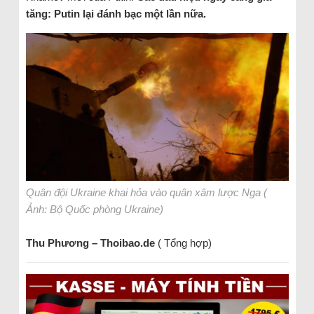
tăng: Putin lại đánh bạc một lần nữa.
Quân đội Ukraine khai hỏa vào quân xâm lược Nga (
Ảnh: Bộ Quốc phòng Ukraine)
Thu Phương – Thoibao.de
( Tổng hợp)