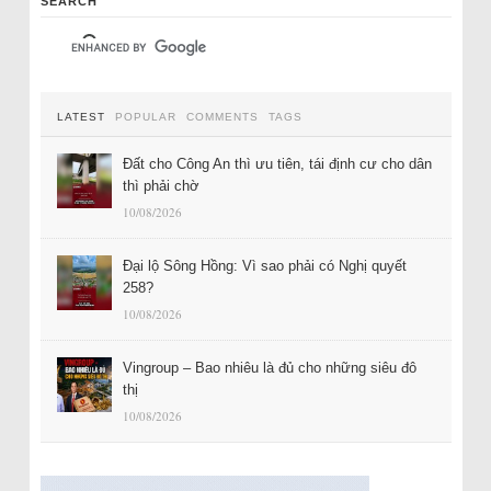
SEARCH
LATEST
POPULAR
COMMENTS
TAGS
Đất cho Công An thì ưu tiên, tái định cư cho dân
thì phải chờ
10/08/2026
Đại lộ Sông Hồng: Vì sao phải có Nghị quyết
258?
10/08/2026
Vingroup – Bao nhiêu là đủ cho những siêu đô
thị
10/08/2026