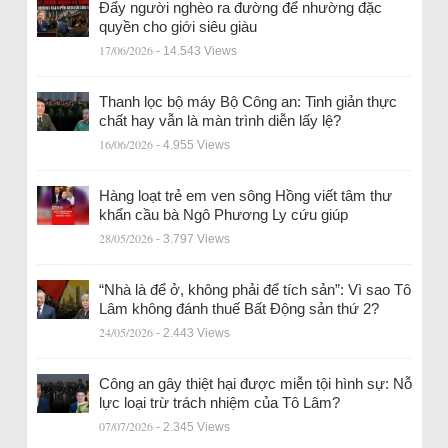
Đẩy người nghèo ra đường để nhường đặc
quyền cho giới siêu giàu
17/06/2026
- 14.543 Views
Thanh lọc bộ máy Bộ Công an: Tinh giản thực
chất hay vẫn là màn trình diễn lấy lệ?
16/06/2026
- 4.955 Views
Hàng loạt trẻ em ven sông Hồng viết tâm thư
khẩn cầu bà Ngô Phương Ly cứu giúp
28/05/2026
- 3.797 Views
“Nhà là để ở, không phải để tích sản”: Vì sao Tô
Lâm không đánh thuế Bất Động sản thứ 2?
24/05/2026
- 2.443 Views
Công an gây thiệt hại được miễn tội hình sự: Nỗ
lực loại trừ trách nhiệm của Tô Lâm?
07/07/2026
- 2.345 Views