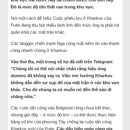
Đó là mức độ tổn thất cao trong khu vực.
Nói một cách dễ hiểu: Cuộc phiêu lưu ở Kharkov của
Putin đang thu hút nhiều binh lính đến mức ông ta phải rút
quân khỏi các mặt trận khác.
Các blogger chiến tranh Nga cũng mất niềm tin vào thành
công nhanh chóng ở Kharkov.
Vào thứ Ba, một trong số họ đã viết trên Telegram:
“Chúng tôi có thể nói chắc chắn rằng hiệu ứng
domino đã không xảy ra. Việc mở hướng Kharkov
không dẫn đến sự sụp đổ của mặt trận ở các khu vực
khác. Cho dù chúng ta có muốn nó đến thế nào đi
chăng nữa.”
Các cuộc tấn công vào Belgorod cũng chưa kết thúc,
nhưng giờ đây – ở mức độ lớn – có thể được thực hiện
bằng vũ khí của phương Tây chống lại cuộc tấn công
Kharkov mới của Putin.
Các dấu hiệu ngày càng gia