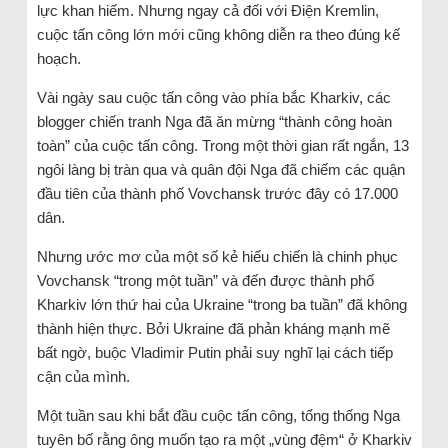
lực khan hiếm. Nhưng ngay cả đối với Điện Kremlin,
cuộc tấn công lớn mới cũng không diễn ra theo đúng kế
hoạch.
Vài ngày sau cuộc tấn công vào phía bắc Kharkiv, các
blogger chiến tranh Nga đã ăn mừng “thành công hoàn
toàn” của cuộc tấn công. Trong một thời gian rất ngắn, 13
ngôi làng bị tràn qua và quân đội Nga đã chiếm các quận
đầu tiên của thành phố Vovchansk trước đây có 17.000
dân.
Nhưng ước mơ của một số kẻ hiếu chiến là chinh phục
Vovchansk “trong một tuần” và đến được thành phố
Kharkiv lớn thứ hai của Ukraine “trong ba tuần” đã không
thành hiện thực. Bởi Ukraine đã phản kháng mạnh mẽ
bất ngờ, buộc Vladimir Putin phải suy nghĩ lại cách tiếp
cận của mình.
Một tuần sau khi bắt đầu cuộc tấn công, tổng thống Nga
tuyên bố rằng ông muốn tạo ra một „vùng đệm“ ở Kharkiv