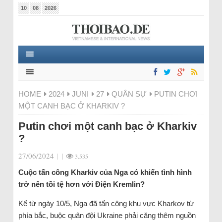
10
08
2026
HOME
2024
JUNI
27
QUÂN SỰ
PUTIN CHƠI
MỘT CANH BẠC Ở KHARKIV ?
Putin chơi một canh bạc ở Kharkiv
?
27/06/2024
|
|
3.535
Cuộc tấn công Kharkiv của Nga có khiến tình hình
trở nên tồi tệ hơn với Điện Kremlin?
Kể từ ngày 10/5, Nga đã tấn công khu vực Kharkov từ
phía bắc, buộc quân đội Ukraine phải căng thêm nguồn