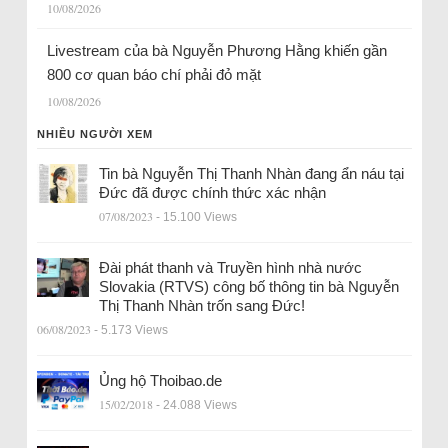
10/08/2026
Livestream của bà Nguyễn Phương Hằng khiến gần
800 cơ quan báo chí phải đỏ mặt
10/08/2026
NHIỀU NGƯỜI XEM
Tin bà Nguyễn Thị Thanh Nhàn đang ẩn náu tại
Đức đã được chính thức xác nhận
07/08/2023
- 15.100 Views
Đài phát thanh và Truyền hình nhà nước
Slovakia (RTVS) công bố thông tin bà Nguyễn
Thị Thanh Nhàn trốn sang Đức!
06/08/2023
- 5.173 Views
Ủng hộ Thoibao.de
15/02/2018
- 24.088 Views