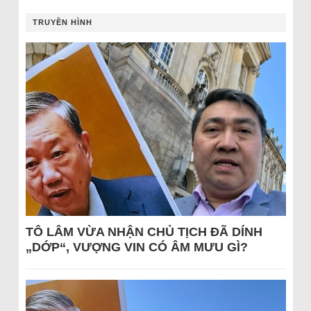
TRUYỀN HÌNH
TÔ LÂM VỪA NHẬN CHỦ TỊCH ĐÃ DÍNH
„DỚP“, VƯỢNG VIN CÓ ÂM MƯU GÌ?