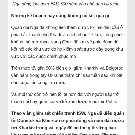
Nga dùng loại bom FAB-500 ném vào nhà dân Ukraine
Nhưng kế hoạch này cũng không có kết quả gì.
Quân đội Nga đã không tiến thêm được tới hai đầu cầu ở
phía bắc thành phố Kharkiv, cách nhau 17 km, cũng như
không thể mở rộng “vùng đệm” 90 km về phía đông để
kết nối các khu vực do họ kiểm soát trước đây trong khu
vực với các cuộc chinh phục mới.
Trên thực tế, gần 90% biên giới giữa Kharkiv và Belgorod
vẫn nằm trong tay Ukraine thậm chí sáu tuần sau khi bắt
đầu cuộc tấn công lớn mới.
Và mọi thứ còn trở nên tồi tệ hơn đối với người sắp trở
thành chỉ huy quân sự và kẻ xâm lược Vladimir Putin.
Theo viện giám sát chiến tranh ISW, Nga đã điều quân
từ Donetsk và Kherson ở phía đông và nam đất nước
tới Kharkiv trong vài ngày để có thể giữ vững các
khu vực mà nước này đã chiếm được cho đến nay.