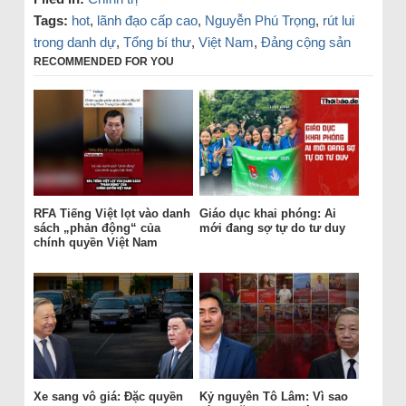
Tags:
hot
,
lãnh đạo cấp cao
,
Nguyễn Phú Trọng
,
rút lui
trong danh dự
,
Tổng bí thư
,
Việt Nam
,
Đảng cộng sản
RECOMMENDED FOR YOU
RFA Tiếng Việt lọt vào danh
Giáo dục khai phóng: Ai
sách „phản động“ của
mới đang sợ tự do tư duy
chính quyền Việt Nam
Xe sang vô giá: Đặc quyền
Kỷ nguyên Tô Lâm: Vì sao