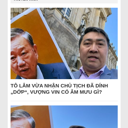
TÔ LÂM VỪA NHẬN CHỦ TỊCH ĐÃ DÍNH
„DỚP“, VƯỢNG VIN CÓ ÂM MƯU GÌ?