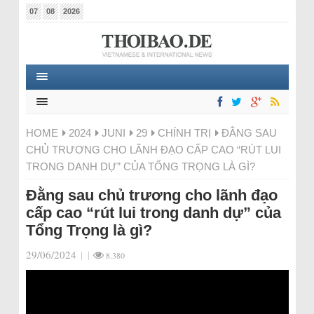
07
08
2026
HOME
2024
JUNI
29
CHÍNH TRỊ
ĐẰNG SAU
CHỦ TRƯƠNG CHO LÃNH ĐẠO CẤP CAO “RÚT LUI
TRONG DANH DỰ” CỦA TỔNG TRỌNG LÀ GÌ?
Đằng sau chủ trương cho lãnh đạo
cấp cao “rút lui trong danh dự” của
Tổng Trọng là gì?
29/06/2024
|
|
8.380