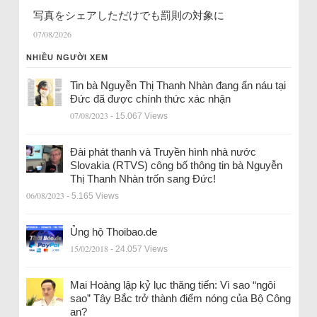
写真をシェアしただけでも罰則の対象に
07/08/2026
NHIỀU NGƯỜI XEM
Tin bà Nguyễn Thị Thanh Nhàn đang ẩn náu tại
Đức đã được chính thức xác nhận
07/08/2023
- 15.067 Views
Đài phát thanh và Truyền hình nhà nước
Slovakia (RTVS) công bố thông tin bà Nguyễn
Thị Thanh Nhàn trốn sang Đức!
06/08/2023
- 5.165 Views
Ủng hộ Thoibao.de
15/02/2018
- 24.057 Views
Mai Hoàng lập kỷ lục thăng tiến: Vì sao “ngôi
sao” Tây Bắc trở thành điểm nóng của Bộ Công
an?