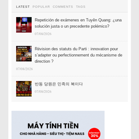
LATEST
POPULAR
COMMENTS
TAGS
Repetición de exámenes en Tuyên Quang: ¿una
solución justa o un precedente polémico?
07/08/2026
Révision des statuts du Parti : innovation pour
s’adapter ou perfectionnement du mécanisme de
direction ?
07/08/2026
반동 당원은 민족의 복이다
07/08/2026