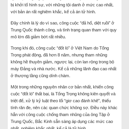
bị khởi tố hình sự, với những tội danh ở mức cao nhất,
với bản án rất nghiêm khắc, kể cả án tử hình.
Đây chính là lý do vì sao, công cuộc “đả hổ, diệt ruồi” ở
Trung Quốc thành công, và tình trạng quan tham với quy
mô lớn đã giảm bớt rất nhiều.
Trong khi đó, công cuộc “đốt lò” ở Việt Nam do Tổng
Trọng phát động, đã hơn 8 năm, nhưng tham nhũng
không hề thuyên giảm, ngược lại, còn lan rộng trong bộ
máy Đảng và nhà nước. Kể cả những lãnh đạo cao nhất
ở thượng tầng cũng dính chàm.
Một trong những nguyên nhân cơ bản nhất, khiến công
cuộc “đốt lò” thất bại, là Tổng Trọng không kiên quyết và
triệt để, xử lý kỷ luật theo lối “giơ cao đánh khẽ”, thiếu
tính răn đe, nên các quan chức không sợ. Điều này khác
hẳn với công cuộc chống tham nhũng của ông Tập ở
Trung Quốc, Bắc Kinh sẵn sàng áp dụng các mức cao
nhất, nghiêm khắc nhất, kể cả là tử hình.