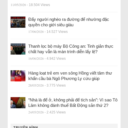
11/05/2026
- 18.504 Views
Đẩy người nghèo ra đường để nhường đặc
quyền cho giới siêu giàu
17/06/2026
- 14.527 Views
Thanh lọc bộ máy Bộ Công an: Tinh giản thực
chất hay vẫn là màn trình diễn lấy lệ?
16/06/2026
- 4.942 Views
Hàng loạt trẻ em ven sông Hồng viết tâm thư
khẩn cầu bà Ngô Phương Ly cứu giúp
28/05/2026
- 3.775 Views
“Nhà là để ở, không phải để tích sản”: Vì sao Tô
Lâm không đánh thuế Bất Động sản thứ 2?
24/05/2026
- 2.425 Views
TRUYỀN HÌNH