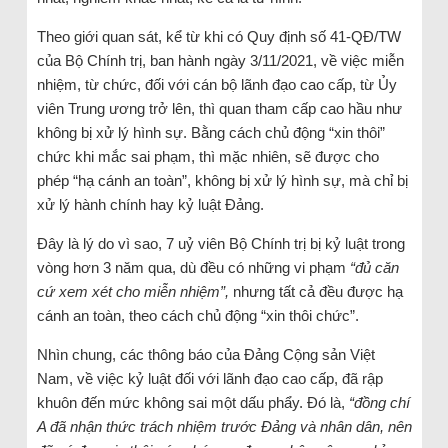
Theo giới quan sát, kể từ khi có Quy định số 41-QĐ/TW
của Bộ Chính trị, ban hành ngày 3/11/2021, về việc miễn
nhiệm, từ chức, đối với cán bộ lãnh đạo cao cấp, từ Ủy
viên Trung ương trở lên, thì quan tham cấp cao hầu như
không bị xử lý hình sự. Bằng cách chủ động “xin thôi”
chức khi mắc sai phạm, thì mặc nhiên, sẽ được cho
phép “hạ cánh an toàn”, không bị xử lý hình sự, mà chỉ bị
xử lý hành chính hay kỷ luật Đảng.
Đây là lý do vì sao, 7 uỷ viên Bộ Chính trị bị kỷ luật trong
vòng hơn 3 năm qua, dù đều có những vi phạm
“đủ căn
cứ xem xét cho miễn nhiệm”,
nhưng tất cả đều được hạ
cánh an toàn, theo cách chủ động “xin thôi chức”.
Nhìn chung, các thông báo của Đảng Cộng sản Việt
Nam, về việc kỷ luật đối với lãnh đạo cao cấp, đã rập
khuôn đến mức không sai một dấu phẩy. Đó là,
“đồng chí
A đã nhận thức trách nhiệm trước Đảng và nhân dân, nên