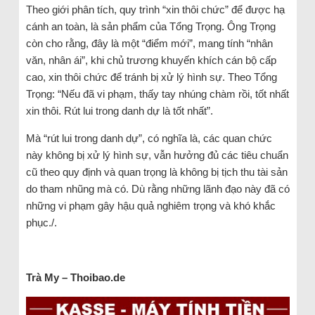
Theo giới phân tích, quy trình “xin thôi chức” để được hạ
cánh an toàn, là sản phẩm của Tổng Trọng. Ông Trọng
còn cho rằng, đây là một “điểm mới”, mang tính “nhân
văn, nhân ái”, khi chủ trương khuyến khích cán bộ cấp
cao, xin thôi chức để tránh bị xử lý hình sự. Theo Tổng
Trọng: “Nếu đã vi phạm, thấy tay nhúng chàm rồi, tốt nhất
xin thôi. Rút lui trong danh dự là tốt nhất”.
Mà “rút lui trong danh dự”, có nghĩa là, các quan chức
này không bị xử lý hình sự, vẫn hưởng đủ các tiêu chuẩn
cũ theo quy định và quan trọng là không bị tịch thu tài sản
do tham nhũng mà có. Dù rằng những lãnh đạo này đã có
những vi phạm gây hậu quả nghiêm trọng và khó khắc
phục./.
Trà
My
– Thoibao.de