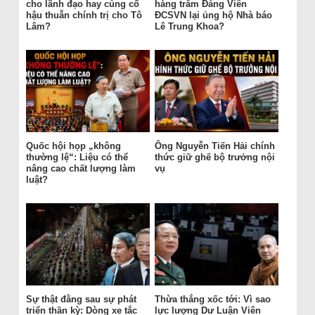
cho lãnh đạo hay củng cố
hàng trăm Đảng Viên
hậu thuẫn chính trị cho Tô
ĐCSVN lại ủng hộ Nhà báo
Lâm?
Lê Trung Khoa?
Quốc hội họp „không
Ông Nguyễn Tiến Hải chính
thường lệ“: Liệu có thể
thức giữ ghế bộ trưởng nội
nâng cao chất lượng làm
vụ
luật?
Sự thật đằng sau sự phát
Thừa thắng xốc tới: Vì sao
triển thần kỳ: Dòng xe tắc
lực lượng Dư Luận Viên