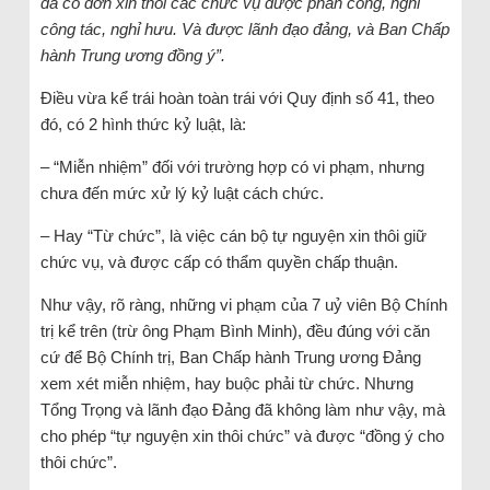
đã có đơn xin thôi các chức vụ được phân công, nghỉ
công tác, nghỉ hưu. Và được lãnh đạo đảng, và Ban Chấp
hành Trung ương đồng ý”.
Điều vừa kể trái hoàn toàn trái với Quy định số 41, theo
đó, có 2 hình thức kỷ luật, là:
– “Miễn nhiệm” đối với trường hợp có vi phạm, nhưng
chưa đến mức xử lý kỷ luật cách chức.
– Hay “Từ chức”, là việc cán bộ tự nguyện xin thôi giữ
chức vụ, và được cấp có thẩm quyền chấp thuận.
Như vậy, rõ ràng, những vi phạm của 7 uỷ viên Bộ Chính
trị kể trên (trừ ông Phạm Bình Minh), đều đúng với căn
cứ để Bộ Chính trị, Ban Chấp hành Trung ương Đảng
xem xét miễn nhiệm, hay buộc phải từ chức. Nhưng
Tổng Trọng và lãnh đạo Đảng đã không làm như vậy, mà
cho phép “tự nguyện xin thôi chức” và được “đồng ý cho
thôi chức”.