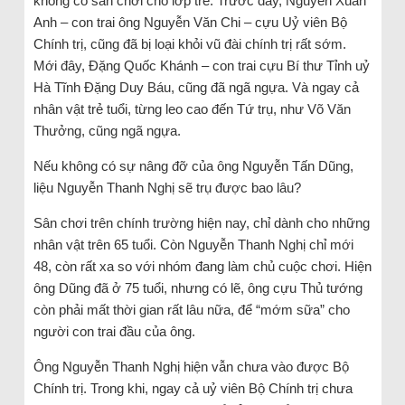
không có sân chơi cho lớp trẻ. Trước đây, Nguyễn Xuân
Anh – con trai ông Nguyễn Văn Chi – cựu Uỷ viên Bộ
Chính trị, cũng đã bị loại khỏi vũ đài chính trị rất sớm.
Mới đây, Đặng Quốc Khánh – con trai cựu Bí thư Tỉnh uỷ
Hà Tĩnh Đặng Duy Báu, cũng đã ngã ngựa. Và ngay cả
nhân vật trẻ tuổi, từng leo cao đến Tứ trụ, như Võ Văn
Thưởng, cũng ngã ngựa.
Nếu không có sự nâng đỡ của ông Nguyễn Tấn Dũng,
liệu Nguyễn Thanh Nghị sẽ trụ được bao lâu?
Sân chơi trên chính trường hiện nay, chỉ dành cho những
nhân vật trên 65 tuổi. Còn Nguyễn Thanh Nghị chỉ mới
48, còn rất xa so với nhóm đang làm chủ cuộc chơi. Hiện
ông Dũng đã ở 75 tuổi, nhưng có lẽ, ông cựu Thủ tướng
còn phải mất thời gian rất lâu nữa, để “mớm sữa” cho
người con trai đầu của ông.
Ông Nguyễn Thanh Nghị hiện vẫn chưa vào được Bộ
Chính trị. Trong khi, ngay cả uỷ viên Bộ Chính trị chưa