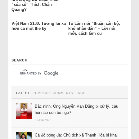
“xóa sổ” Thích Chân
Quang?
Việt Nam 2130: Tương lai xa
Tô Lâm nói “thuận cán bộ,
hơn cả một thế kỷ
khổ nhân dân” – Lời nói
mới, cách làm cũ
SEARCH
LATEST
POPULAR
COMMENTS
TAGS
Bắc ninh: Ông Nguyễn Văn Dũng bị xử lý, câu
hỏi nào còn bỏ ngỏ?
08/08/2026
Cá độ bóng đá: Chủ tịch xã Thanh Hóa bị khai