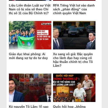
Liệu Liên đoàn Luật sư Việt
RFA Tiếng Việt lọt vào danh
Nam có bị xóa sổ theo Chỉ
sách „phản động“ của
thị số 11 của Bộ Chính trị?
chính quyền Việt Nam
Giáo dục khai phóng: Ai
Xe sang vô giá: Đặc quyền
mới đang sợ tự do tư duy
cho lãnh đạo hay củng cố
hậu thuẫn chính trị cho Tô
Lâm?
Kỷ nguyên Tô Lâm: Vì sao
Quốc hội họp „không