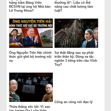
hàng trăm Đảng Viên
thường lệ“: Liệu có thể
ĐCSVN lại ủng hộ Nhà báo
nâng cao chất lượng làm
Lê Trung Khoa?
luật?
Ông Nguyễn Tiến Hải chính
Sự thật đằng sau sự phát
thức giữ ghế bộ trưởng nội
triển thần kỳ: Dòng xe tắc
vụ
nghẽn 3 tiếng trên cầu Vĩnh
Tuy?
Công an cũng nói đạo lý
Thừa thắng xốc tới: Vì sao
lực lượng Dư Luận Viên