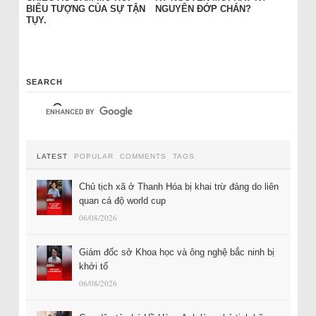
BIỂU TƯỢNG CỦA SỰ TẬN
NGUYÊN ĐỚP CHÁN?
TỤY.
SEARCH
LATEST
POPULAR
COMMENTS
TAGS
Chủ tịch xã ở Thanh Hóa bị khai trừ đảng do liên
quan cá độ world cup
06/08/2026
Giám đốc sở Khoa học và ông nghệ bắc ninh bị
khởi tố
06/08/2026