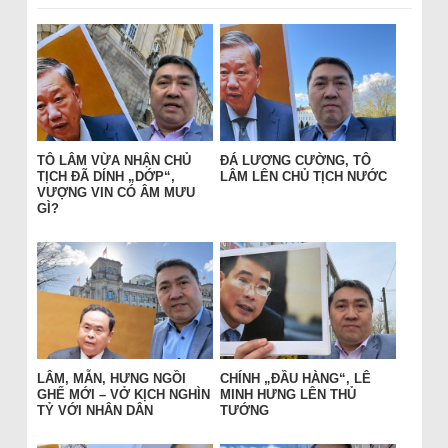
TÔ LÂM VỪA NHẬN CHỦ
ĐÁ LƯƠNG CƯỜNG, TÔ
TỊCH ĐÃ DÍNH „DỚP“,
LÂM LÊN CHỦ TỊCH NƯỚC
VƯỢNG VIN CÓ ÂM MƯU
GÌ?
LÂM, MẪN, HƯNG NGỒI
CHÍNH „ĐẦU HÀNG“, LÊ
GHẾ MỚI – VỞ KỊCH NGHÌN
MINH HƯNG LÊN THỦ
TỶ VỚI NHÂN DÂN
TƯỚNG