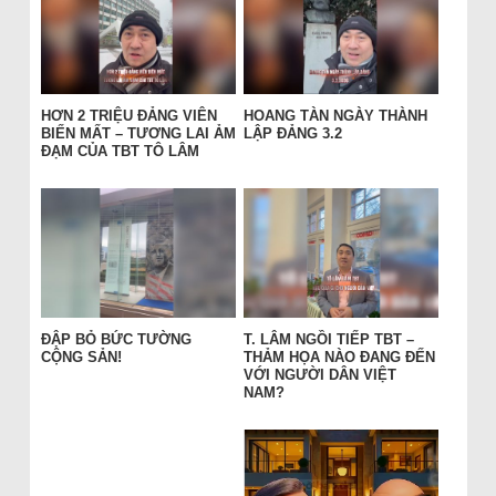
HƠN 2 TRIỆU ĐẢNG VIÊN
HOANG TÀN NGÀY THÀNH
BIẾN MẤT – TƯƠNG LAI ẢM
LẬP ĐẢNG 3.2
ĐẠM CỦA TBT TÔ LÂM
ĐẬP BỎ BỨC TƯỜNG
T. LÂM NGỒI TIẾP TBT –
CỘNG SẢN!
THẢM HỌA NÀO ĐANG ĐẾN
VỚI NGƯỜI DÂN VIỆT
NAM?