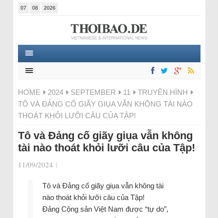
07
08
2026
HOME
2024
SEPTEMBER
11
TRUYỀN HÌNH
TÔ VÀ ĐẢNG CỐ GIÃY GIỤA VẪN KHÔNG TÀI NÀO
THOÁT KHỎI LƯỠI CÂU CỦA TẬP!
Tô và Đảng cố giãy giụa vẫn không
tài nào thoát khỏi lưỡi câu của Tập!
11/09/2024
|
Tô và Đảng cố giãy giụa vẫn không tài
nào thoát khỏi lưỡi câu của Tập!
Đảng Cộng sản Việt Nam được “tự do”,