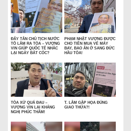
ĐẨY TÂN CHỦ TỊCH NƯỚC
PHẠM NHẬT VƯỢNG ĐƯỢC
TÔ LÂM RA TÒA – VƯỢNG
CHO TIỀN MUA VÉ MÁY
VIN GIÚP QUỐC TẾ NHẮC
BAY, BAO ĂN Ở SANG ĐỨC
LẠI NGÀY BẮT CÓC?
HẦU TÒA!
TÒA XỬ QUÁ ĐAU –
T. LÂM GẶP HỌA ĐÚNG
VƯỢNG VIN LẠI KHÁNG
GIAO THỪA?!
NGHỊ PHÚC THẨM!