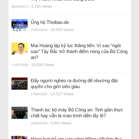
06/08/2023
- 5.165 Views
Ủng hộ Thoibao.de
15/02/2018
- 24.054 Views
Mai Hoàng lập kỷ lục thăng tiến: Vì sao “ngôi
sao” Tây Bắc trở thành điểm nóng của Bộ Công
an?
11/05/2026
- 18.500 Views
Đẩy người nghèo ra đường để nhường đặc
quyền cho giới siêu giàu
17/06/2026
- 14.527 Views
Thanh lọc bộ máy Bộ Công an: Tinh giản thực
chất hay vẫn là màn trình diễn lấy lệ?
16/06/2026
- 4.941 Views
Hàng loạt trẻ em ven sông Hồng viết tâm thư