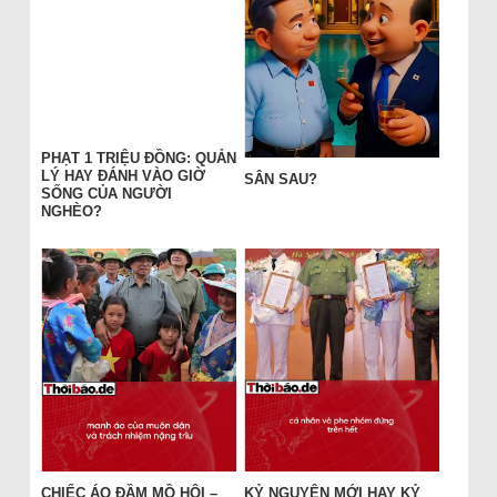
PHẠT 1 TRIỆU ĐỒNG: QUẢN
LÝ HAY ĐÁNH VÀO GIỜ
SÂN SAU?
SỐNG CỦA NGƯỜI
NGHÈO?
CHIẾC ÁO ĐẦM MỒ HÔI –
KỶ NGUYÊN MỚI HAY KỶ