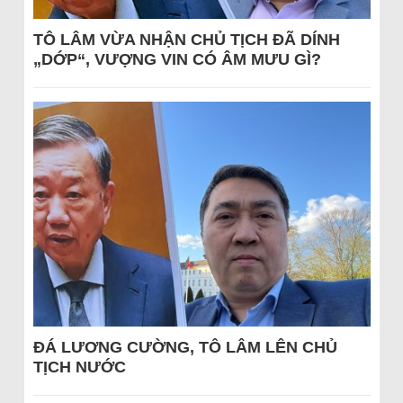
TÔ LÂM VỪA NHẬN CHỦ TỊCH ĐÃ DÍNH
„DỚP“, VƯỢNG VIN CÓ ÂM MƯU GÌ?
ĐÁ LƯƠNG CƯỜNG, TÔ LÂM LÊN CHỦ
TỊCH NƯỚC