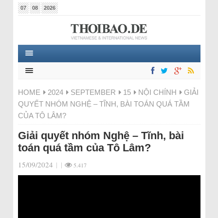
07
08
2026
HOME
2024
SEPTEMBER
15
NỘI CHÍNH
GIẢI
QUYẾT NHÓM NGHỆ – TĨNH, BÀI TOÁN QUÁ TẦM
CỦA TÔ LÂM?
Giải quyết nhóm Nghệ – Tĩnh, bài
toán quá tầm của Tô Lâm?
15/09/2024
|
|
5.417