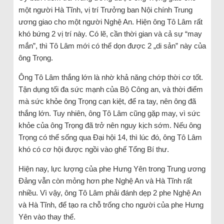
một người Hà Tĩnh, vị trí Trưởng ban Nội chính Trung
ương giao cho một người Nghệ An. Hiện ông Tô Lâm rất
khó bứng 2 vị trí này. Có lẽ, cần thời gian và cả sự “may
mắn”, thì Tô Lâm mới có thể dọn được 2 „di sản” này của
ông Trọng.
Ông Tô Lâm thắng lớn là nhờ khả năng chớp thời cơ tốt.
Tận dụng tối đa sức mạnh của Bộ Công an, và thời điểm
mà sức khỏe ông Trọng cạn kiệt, để ra tay, nên ông đã
thắng lớn. Tuy nhiên, ông Tô Lâm cũng gặp may, vì sức
khỏe của ông Trọng đã trở nên nguy kịch sớm. Nếu ông
Trọng có thể sống qua Đại hội 14, thì lúc đó, ông Tô Lâm
khó có cơ hội được ngồi vào ghế Tổng Bí thư.
Hiện nay, lực lượng của phe Hưng Yên trong Trung ương
Đảng vẫn còn mỏng hơn phe Nghệ An và Hà Tĩnh rất
nhiều. Vì vậy, ông Tô Lâm phải đánh dẹp 2 phe Nghệ An
và Hà Tĩnh, để tạo ra chỗ trống cho người của phe Hưng
Yên vào thay thế.