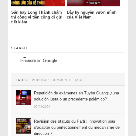
Sân bay Long Thành chậm
Đây kỷ nguyên vươn mình
thi công vì tiền công đi gửi
của Việt Nam
tiết kiệm
SEARCH
LATEST
POPULAR
COMMENTS
TAGS
Repetición de exámenes en Tuyên Quang: ¿una
solución justa o un precedente polémico?
07/08/2026
Révision des statuts du Parti : innovation pour
s’adapter ou perfectionnement du mécanisme de
direction ?