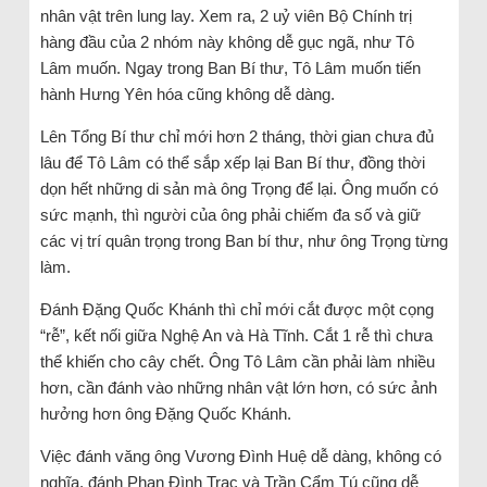
nhân vật trên lung lay. Xem ra, 2 uỷ viên Bộ Chính trị
hàng đầu của 2 nhóm này không dễ gục ngã, như Tô
Lâm muốn. Ngay trong Ban Bí thư, Tô Lâm muốn tiến
hành Hưng Yên hóa cũng không dễ dàng.
Lên Tổng Bí thư chỉ mới hơn 2 tháng, thời gian chưa đủ
lâu để Tô Lâm có thể sắp xếp lại Ban Bí thư, đồng thời
dọn hết những di sản mà ông Trọng để lại. Ông muốn có
sức mạnh, thì người của ông phải chiếm đa số và giữ
các vị trí quân trọng trong Ban bí thư, như ông Trọng từng
làm.
Đánh Đặng Quốc Khánh thì chỉ mới cắt được một cọng
“rễ”, kết nối giữa Nghệ An và Hà Tĩnh. Cắt 1 rễ thì chưa
thể khiến cho cây chết. Ông Tô Lâm cần phải làm nhiều
hơn, cần đánh vào những nhân vật lớn hơn, có sức ảnh
hưởng hơn ông Đặng Quốc Khánh.
Việc đánh văng ông Vương Đình Huệ dễ dàng, không có
nghĩa, đánh Phan Đình Trạc và Trần Cẩm Tú cũng dễ