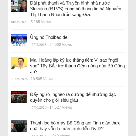
Đài phát thanh và Truyền hình nhà nước
Slovakia (RTVS) công bố thông tin bà Nguyễn
Thị Thanh Nhàn trốn sang Đức!
06/08/2023
- 5.165 Views
Ủng hộ Thoibao.de
15/02/2018
- 24.060 Views
Mai Hoàng lập kỷ lục thăng tiến: Vì sao “ngôi
sao” Tây Bắc trở thành điểm nóng của Bộ Công
an?
11/05/2026
- 18.505 Views
Đẩy người nghèo ra đường để nhường đặc
quyền cho giới siêu giàu
17/06/2026
- 14.527 Views
Thanh lọc bộ máy Bộ Công an: Tinh giản thực
chất hay vẫn là màn trình diễn lấy lệ?
16/06/2026
- 4.942 Views