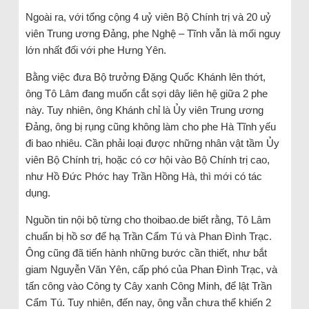
Ngoài ra, với tổng cộng 4 uỷ viên Bộ Chính trị và 20 uỷ
viên Trung ương Đảng, phe Nghệ – Tĩnh vẫn là mối nguy
lớn nhất đối với phe Hưng Yên.
Bằng việc đưa Bộ trưởng Đặng Quốc Khánh lên thớt,
ông Tô Lâm đang muốn cắt sợi dây liên hệ giữa 2 phe
này. Tuy nhiên, ông Khánh chỉ là Ủy viên Trung ương
Đảng, ông bị rụng cũng không làm cho phe Hà Tĩnh yếu
đi bao nhiêu. Cần phải loại được những nhân vật tầm Ủy
viên Bộ Chính trị, hoặc có cơ hội vào Bộ Chính trị cao,
như Hồ Đức Phớc hay Trần Hồng Hà, thì mới có tác
dụng.
Nguồn tin nội bộ từng cho thoibao.de biết rằng, Tô Lâm
chuẩn bị hồ sơ để hạ Trần Cẩm Tú và Phan Đình Trạc.
Ông cũng đã tiến hành những bước cần thiết, như bắt
giam Nguyễn Văn Yên, cấp phó của Phan Đình Trạc, và
tấn công vào Công ty Cây xanh Công Minh, để lật Trần
Cẩm Tú. Tuy nhiên, đến nay, ông vẫn chưa thể khiến 2