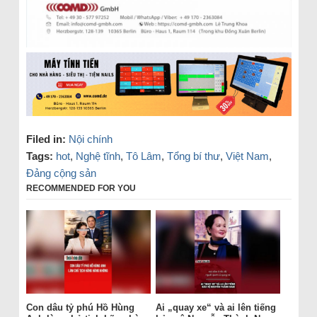
Filed in:
Nội chính
Tags:
hot
,
Nghệ tĩnh
,
Tô Lâm
,
Tổng bí thư
,
Việt Nam
,
Đảng cộng sản
RECOMMENDED FOR YOU
Con dâu tỷ phú Hồ Hùng
Ai „quay xe“ và ai lên tiếng