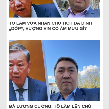
TÔ LÂM VỪA NHẬN CHỦ TỊCH ĐÃ DÍNH
„DỚP“, VƯỢNG VIN CÓ ÂM MƯU GÌ?
ĐÁ LƯƠNG CƯỜNG, TÔ LÂM LÊN CHỦ