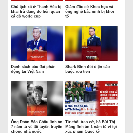
Chủ tịch xã ở Thanh Hóa bị
Giám đốc sở Khoa học và
khai trừ đảng do liên quan
ông nghệ bắc ninh bị khởi
cá độ world cup
tố
Danh sách báo đài phản
Shark Bình đối diện cáo
động tại Việt Nam
buộc rửa tiền
Ông Đoàn Bảo Châu lĩnh án
Từ chối treo cờ, bà Bùi Thị
7 năm tù về tội tuyên truyền
Măng lĩnh án 1 năm tù vì tội
chống nhà nước
xúc phạm Quốc kỳ