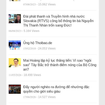
07/08/2023
- 15.062 Views
Đài phát thanh và Truyền hình nhà nước
Slovakia (RTVS) công bố thông tin bà Nguyễn
Thị Thanh Nhàn trốn sang Đức!
06/08/2023
- 5.164 Views
Ủng hộ Thoibao.de
15/02/2018
- 24.053 Views
Mai Hoàng lập kỷ lục thăng tiến: Vì sao “ngôi
sao” Tây Bắc trở thành điểm nóng của Bộ Công
an?
11/05/2026
- 18.499 Views
Đẩy người nghèo ra đường để nhường đặc
quyền cho giới siêu giàu
17/06/2026
- 14.527 Views