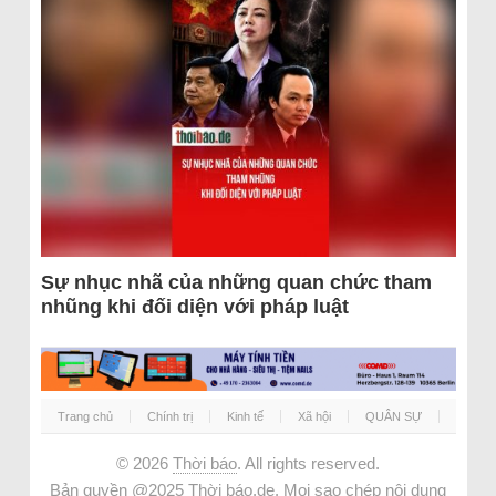
Sự nhục nhã của những quan chức tham
nhũng khi đối diện với pháp luật
Trang chủ
Chính trị
Kinh tế
Xã hội
QUÂN SỰ
© 2026
Thời báo
. All rights reserved.
Bản quyền @2025 Thời báo.de. Mọi sao chép nội dung