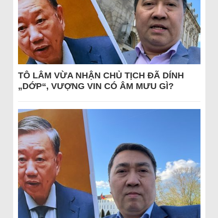
TÔ LÂM VỪA NHẬN CHỦ TỊCH ĐÃ DÍNH
„DỚP“, VƯỢNG VIN CÓ ÂM MƯU GÌ?