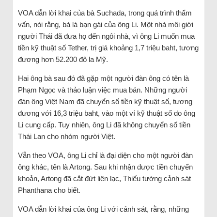
VOA dẫn lời khai của bà Suchada, trong quá trình thẩm
vấn, nói rằng, bà là bạn gái của ông Li. Một nhà môi giới
người Thái đã đưa họ đến ngôi nhà, vì ông Li muốn mua
tiền kỹ thuật số Tether, trị giá khoảng 1,7 triệu baht, tương
đương hơn 52.200 đô la Mỹ.
Hai ông bà sau đó đã gặp một người đàn ông có tên là
Phạm Ngọc và thảo luận việc mua bán. Những người
đàn ông Việt Nam đã chuyển số tiền kỹ thuật số, tương
đương với 16,3 triệu baht, vào một ví kỹ thuật số do ông
Li cung cấp. Tuy nhiên, ông Li đã không chuyển số tiền
Thái Lan cho nhóm người Việt.
Vẫn theo VOA, ông Li chỉ là đại diện cho một người đàn
ông khác, tên là Artong. Sau khi nhận được tiền chuyển
khoản, Artong đã cắt đứt liên lạc, Thiếu tướng cảnh sát
Phanthana cho biết.
VOA dẫn lời khai của ông Li với cảnh sát, rằng, những