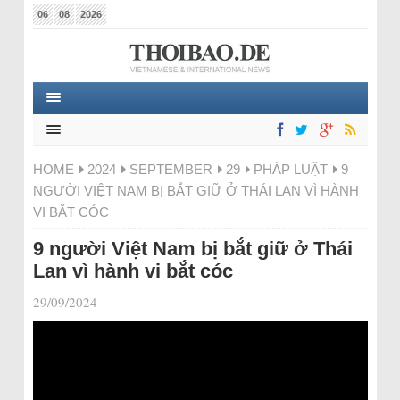
06
08
2026
HOME
2024
SEPTEMBER
29
PHÁP LUẬT
9
NGƯỜI VIỆT NAM BỊ BẮT GIỮ Ở THÁI LAN VÌ HÀNH
VI BẮT CÓC
9 người Việt Nam bị bắt giữ ở Thái
Lan vì hành vi bắt cóc
29/09/2024
|