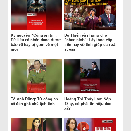
Kỷ nguyên “Công an trị”:
Du Thiên và những clip
Dữ liệu cá nhân đang được
“nhạc nịnh”: Lấy lòng cấp
bảo vệ hay bị gom về một
trên hay vô tình giúp dân xả
mối
stress
Tô Anh Dũng: Từ công an
Hoàng Thị Thúy Lan: Nộp
xã đến ghế chủ tịch tỉnh
48 tỷ, có phải tín hiệu đặc
xá?