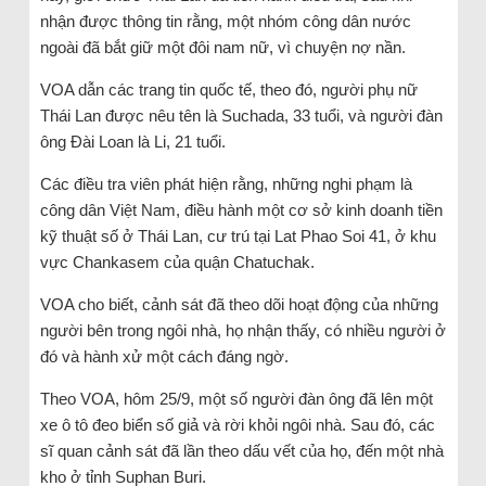
nhận được thông tin rằng, một nhóm công dân nước
ngoài đã bắt giữ một đôi nam nữ, vì chuyện nợ nần.
VOA dẫn các trang tin quốc tế, theo đó, người phụ nữ
Thái Lan được nêu tên là Suchada, 33 tuổi, và người đàn
ông Đài Loan là Li, 21 tuổi.
Các điều tra viên phát hiện rằng, những nghi phạm là
công dân Việt Nam, điều hành một cơ sở kinh doanh tiền
kỹ thuật số ở Thái Lan, cư trú tại Lat Phao Soi 41, ở khu
vực Chankasem của quận Chatuchak.
VOA cho biết, cảnh sát đã theo dõi hoạt động của những
người bên trong ngôi nhà, họ nhận thấy, có nhiều người ở
đó và hành xử một cách đáng ngờ.
Theo VOA, hôm 25/9, một số người đàn ông đã lên một
xe ô tô đeo biển số giả và rời khỏi ngôi nhà. Sau đó, các
sĩ quan cảnh sát đã lần theo dấu vết của họ, đến một nhà
kho ở tỉnh Suphan Buri.