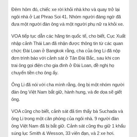
Đêm hôm đó, chiếc xe rời khỏi nhà kho và quay trở lại
ngôi nhà ở Lat Phrao Soi 41. Nhóm người đáng ngờ đã
đưa một người đàn ông và một người phụ nữ ra khỏi xe.
VOA tiếp tục dẫn các hãng tin quốc tế, cho biết, Cục Xuất
nhập cảnh Thái Lan đã nhận được thông tin từ các quan
chức Đài Loan ở Bangkok rằng, cha của ông Li đã nộp
đơn trình báo với cảnh sát ở Tân Đài Bắc, sau khi con
trai ông gọi điện cho gia đình ở Đài Loan, đề nghị họ
chuyển tiền cho ông ấy.
Ông Li đã nói với cha mình rằng, ông bị một nhóm người
đàn ông Việt Nam bắt giữ, hành hung, và đe dọa sẽ giết
ông.
VOA cũng cho biết, cảnh sát đã tìm thấy bà Suchada và
ông Li trong một căn phòng của ngôi nhà. 9 người đàn
ông Việt Nam đã bị bắt giữ. Cảnh sát cũng thu giữ 1 khẩu
súng lục Smith & Wesson, 33 viên đạn, và 2 xe hơi.