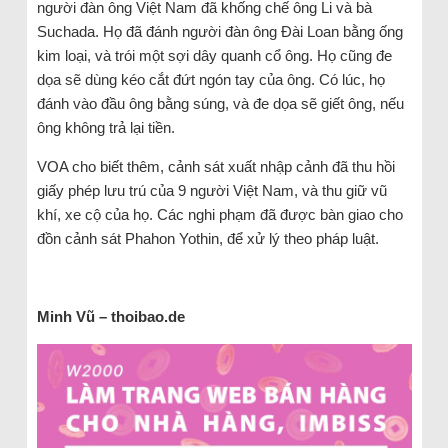
người đàn ông Việt Nam đã khống chế ông Li và bà
Suchada. Họ đã đánh người đàn ông Đài Loan bằng ống
kim loại, và trói một sợi dây quanh cổ ông. Họ cũng đe
dọa sẽ dùng kéo cắt đứt ngón tay của ông. Có lúc, họ
đánh vào đầu ông bằng súng, và đe dọa sẽ giết ông, nếu
ông không trả lại tiền.
VOA cho biết thêm, cảnh sát xuất nhập cảnh đã thu hồi
giấy phép lưu trú của 9 người Việt Nam, và thu giữ vũ
khí, xe cộ của họ. Các nghi phạm đã được bàn giao cho
đồn cảnh sát Phahon Yothin, để xử lý theo pháp luật.
Minh Vũ – thoibao.de