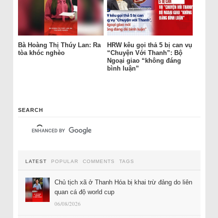
Bà Hoàng Thị Thúy Lan: Ra
HRW kêu gọi thả 5 bị can vụ
tòa khóc nghèo
“Chuyện Với Thanh”: Bộ
Ngoại giao “không đáng
bình luận”
SEARCH
LATEST
POPULAR
COMMENTS
TAGS
Chủ tịch xã ở Thanh Hóa bị khai trừ đảng do liên
quan cá độ world cup
06/08/2026