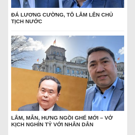
ĐÁ LƯƠNG CƯỜNG, TÔ LÂM LÊN CHỦ
TỊCH NƯỚC
LÂM, MẪN, HƯNG NGỒI GHẾ MỚI – VỞ
KỊCH NGHÌN TỶ VỚI NHÂN DÂN