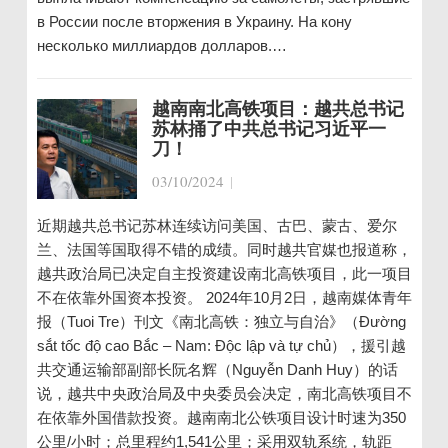
в России после вторжения в Украину. На кону
несколько миллиардов долларов.…
越南南北高铁项目：越共总书记
苏林捅了中共总书记习近平一
刀！
03/10/2024
|
近期越共总书记苏林连续访问美国、古巴、蒙古、爱尔
兰、法国等国取得不错的成绩。同时越共官媒也报道称，
越共政治局已决定自主投资建设南北高铁项目，此一项目
不在依靠外国资本投资。 2024年10月2日，越南媒体青年
报（Tuoi Tre）刊文《南北高铁：独立与自治》（Đường
sắt tốc độ cao Bắc – Nam: Độc lập và tự chủ），援引越
共交通运输部副部长阮名辉（Nguyễn Danh Huy）的话
说，越共中央政治局及中央委员会决定，南北高铁项目不
在依靠外国借款投资。越南南北公铁项目设计时速为350
公里/小时；总里程约1,541公里；采用双轨系统，轨距