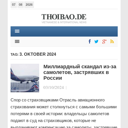
07
08
2026
3. OKTOBER 2024
TAG:
Миллиардный скандал из-за
самолетов, застрявших в
России
03/10/2024
|
Спор со страховщиками Отрасль авиационного
страхования может столкнуться с самыми большими
потерями в своей истории: владельцы самолетов
подают в суд на страховщиков, которые не
выплачивают компенсацию за самолеты, застрявшие