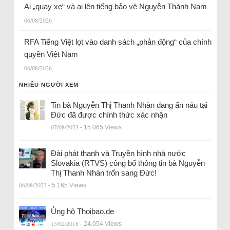
Ai „quay xe“ và ai lên tiếng bảo vệ Nguyễn Thành Nam
06/08/2026
RFA Tiếng Việt lọt vào danh sách „phản động“ của chính
quyền Việt Nam
06/08/2026
NHIỀU NGƯỜI XEM
Tin bà Nguyễn Thị Thanh Nhàn đang ẩn náu tại
Đức đã được chính thức xác nhận
07/08/2023
- 15.065 Views
Đài phát thanh và Truyền hình nhà nước
Slovakia (RTVS) công bố thông tin bà Nguyễn
Thị Thanh Nhàn trốn sang Đức!
06/08/2023
- 5.165 Views
Ủng hộ Thoibao.de
15/02/2018
- 24.054 Views