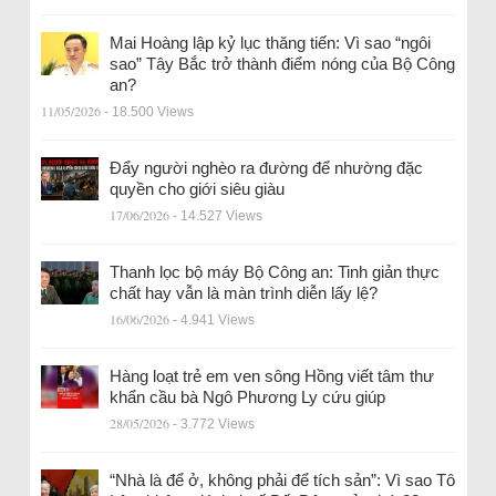
Mai Hoàng lập kỷ lục thăng tiến: Vì sao “ngôi
sao” Tây Bắc trở thành điểm nóng của Bộ Công
an?
11/05/2026
- 18.500 Views
Đẩy người nghèo ra đường để nhường đặc
quyền cho giới siêu giàu
17/06/2026
- 14.527 Views
Thanh lọc bộ máy Bộ Công an: Tinh giản thực
chất hay vẫn là màn trình diễn lấy lệ?
16/06/2026
- 4.941 Views
Hàng loạt trẻ em ven sông Hồng viết tâm thư
khẩn cầu bà Ngô Phương Ly cứu giúp
28/05/2026
- 3.772 Views
“Nhà là để ở, không phải để tích sản”: Vì sao Tô