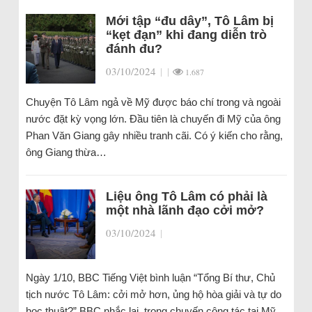
Mới tập “đu dây”, Tô Lâm bị
“kẹt đạn” khi đang diễn trò
đánh đu?
03/10/2024
|
|
1.687
Chuyện Tô Lâm ngả về Mỹ được báo chí trong và ngoài
nước đặt kỳ vọng lớn. Đầu tiên là chuyến đi Mỹ của ông
Phan Văn Giang gây nhiều tranh cãi. Có ý kiến cho rằng,
ông Giang thừa…
Liệu ông Tô Lâm có phải là
một nhà lãnh đạo cởi mở?
03/10/2024
|
Ngày 1/10, BBC Tiếng Việt bình luận “Tổng Bí thư, Chủ
tịch nước Tô Lâm: cởi mở hơn, ủng hộ hòa giải và tự do
học thuật?” BBC nhắc lại, trong chuyến công tác tại Mỹ,