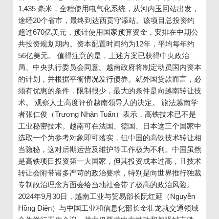
1,435 毫米，全程使用电气化系统，从河内玉回站出发，
途经20个省市，最终到达西贡守添站。该项目总投资约
超过670亿美元，预计使用国家预算资金，安排在中期公
共投资规划期内。资本配置时间约为12年，平均每年约
56亿美元。 值得注意的是，上述方案已获得中央政治
局、中央执行委员会同意。越南政府将制定动员国内资本
的计划，并根据平衡情况发行债券。就外国贷款而言，必
须有优惠的条件，限制很少，最大的条件是向越南转让技
术。 观察人士高度评价越南领导人的决定。 旅法越南学
者张仁俊（Trương Nhân Tuấn）表示，高铁技术已不是
工业秘密技术。越南可在法国、德国、日本这三个国家中
选取一个为参考对象即可落实，但中国的高铁技术转让相
当隐秘，这对后期运营及维护等工作极为不利。中国虽然
是高铁项目投资第一大国家，但其投资成本过高，且技术
转让会附带诸多严苛的政治要求，特别是向世界推行独裁
专制政治理念方面会给当地社会带了极高的政治风险。
2024年9月30日，越南工业与贸易部长阮红延（Nguyễn
Hồng Diên）与中国工业和信息化部长金壮龙就交通领域