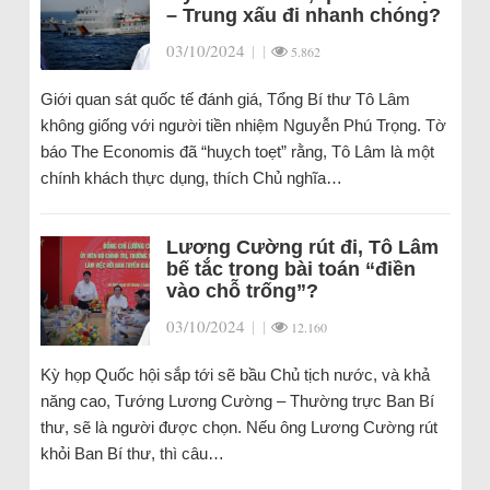
– Trung xấu đi nhanh chóng?
03/10/2024
|
|
5.862
Giới quan sát quốc tế đánh giá, Tổng Bí thư Tô Lâm
không giống với người tiền nhiệm Nguyễn Phú Trọng. Tờ
báo The Economis đã “huỵch toẹt” rằng, Tô Lâm là một
chính khách thực dụng, thích Chủ nghĩa…
Lương Cường rút đi, Tô Lâm
bế tắc trong bài toán “điền
vào chỗ trống”?
03/10/2024
|
|
12.160
Kỳ họp Quốc hội sắp tới sẽ bầu Chủ tịch nước, và khả
năng cao, Tướng Lương Cường – Thường trực Ban Bí
thư, sẽ là người được chọn. Nếu ông Lương Cường rút
khỏi Ban Bí thư, thì câu…