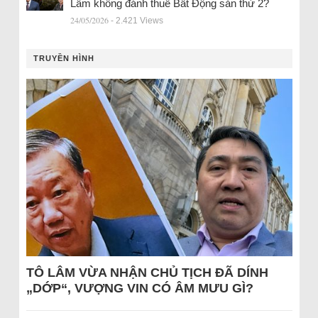
Lâm không đánh thuế Bất Động sản thứ 2?
24/05/2026
- 2.421 Views
TRUYỀN HÌNH
TÔ LÂM VỪA NHẬN CHỦ TỊCH ĐÃ DÍNH
„DỚP“, VƯỢNG VIN CÓ ÂM MƯU GÌ?