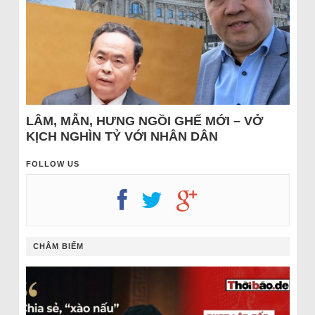
LÂM, MẪN, HƯNG NGỒI GHẾ MỚI – VỞ
KỊCH NGHÌN TỶ VỚI NHÂN DÂN
FOLLOW US
CHÂM BIẾM