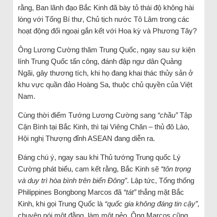
rằng, Ban lãnh đạo Bắc Kinh đã bày tỏ thái độ không hài
lòng với Tổng Bí thư, Chủ tịch nước Tô Lâm trong các
hoạt động đối ngoại gắn kết với Hoa kỳ và Phương Tây?
Ông Lương Cường thăm Trung Quốc, ngay sau sự kiện
lính Trung Quốc tấn công, đánh đập ngư dân Quảng
Ngãi, gây thương tích, khi họ đang khai thác thủy sản ở
khu vực quần đảo Hoàng Sa, thuộc chủ quyền của Việt
Nam.
Cùng thời điểm Tướng Lương Cường sang
“chầu”
Tập
Cận Bình tại Bắc Kinh, thì tại Viêng Chăn – thủ đô Lào,
Hội nghị Thượng đỉnh ASEAN đang diễn ra.
Đáng chú ý, ngay sau khi Thủ tướng Trung quốc Lý
Cường phát biểu, cam kết rằng, Bắc Kinh sẽ
“tôn trọng
và duy trì hòa bình trên biển Đông”
. Lập tức, Tổng thống
Philippines Bongbong Marcos đã
“tát”
thẳng mặt Bắc
Kinh, khi gọi Trung Quốc là
“quốc gia không đáng tin cậy”,
chuyên nói một đằng, làm một nẻo. Ông Marcos cũng