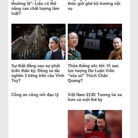
thường lệ“: Liệu có thể
thức giữ ghế bộ trưởng nội
nâng cao chất lượng làm
vụ
luật?
Sự thật đằng sau sự phát
Thừa thắng xốc tới: Vì sao
triển thần kỳ: Dòng xe tắc
lực lượng Dư Luận Viên
nghẽn 3 tiếng trên cầu Vĩnh
“xóa sổ” Thích Chân
Tuy?
Quang?
Công an cũng nói đạo lý
Việt Nam 2130: Tương lai xa
hơn cả một thế kỷ