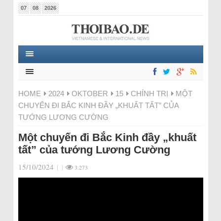
07
08
2026
HOME
2024
OKTOBER
15
CHÍNH TRỊ
MỘT
CHUYẾN ĐI BẮC KINH ĐẦY „KHUẤT TẤT” CỦA
TƯỚNG LƯƠNG CƯỜNG
Một chuyến đi Bắc Kinh đầy „khuất
tất” của tướng Lương Cường
15/10/2024
|
|
3.273