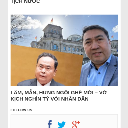
TỊCH NƯỚC
LÂM, MẪN, HƯNG NGỒI GHẾ MỚI – VỞ
KỊCH NGHÌN TỶ VỚI NHÂN DÂN
FOLLOW US