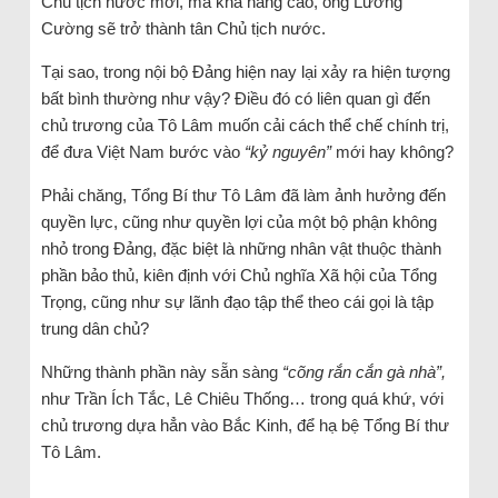
Chủ tịch nước mới, mà khả năng cao, ông Lương
Cường sẽ trở thành tân Chủ tịch nước.
Tại sao, trong nội bộ Đảng hiện nay lại xảy ra hiện tượng
bất bình thường như vậy? Điều đó có liên quan gì đến
chủ trương của Tô Lâm muốn cải cách thể chế chính trị,
để đưa Việt Nam bước vào
“kỷ nguyên”
mới hay không?
Phải chăng, Tổng Bí thư Tô Lâm đã làm ảnh hưởng đến
quyền lực, cũng như quyền lợi của một bộ phận không
nhỏ trong Đảng, đặc biệt là những nhân vật thuộc thành
phần bảo thủ, kiên định với Chủ nghĩa Xã hội của Tổng
Trọng, cũng như sự lãnh đạo tập thể theo cái gọi là tập
trung dân chủ?
Những thành phần này sẵn sàng
“cõng rắn cắn gà nhà”,
như Trần Ích Tắc, Lê Chiêu Thống… trong quá khứ, với
chủ trương dựa hẳn vào Bắc Kinh, để hạ bệ Tổng Bí thư
Tô Lâm.