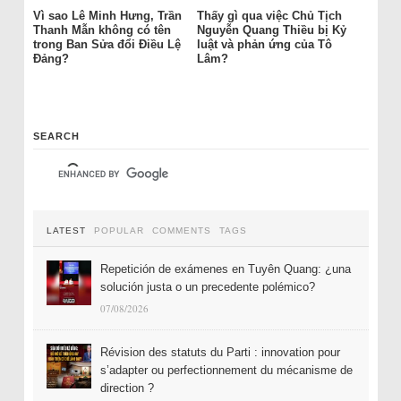
Vì sao Lê Minh Hưng, Trần
Thấy gì qua việc Chủ Tịch
Thanh Mẫn không có tên
Nguyễn Quang Thiều bị Kỷ
trong Ban Sửa đổi Điều Lệ
luật và phản ứng của Tô
Đảng?
Lâm?
SEARCH
LATEST
POPULAR
COMMENTS
TAGS
Repetición de exámenes en Tuyên Quang: ¿una
solución justa o un precedente polémico?
07/08/2026
Révision des statuts du Parti : innovation pour
s’adapter ou perfectionnement du mécanisme de
direction ?