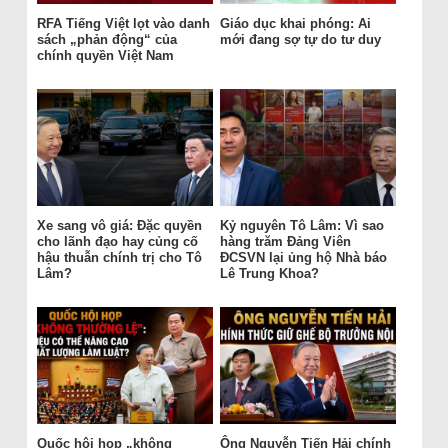
RFA Tiếng Việt lọt vào danh
Giáo dục khai phóng: Ai
sách „phản động“ của
mới đang sợ tự do tư duy
chính quyền Việt Nam
Xe sang vô giá: Đặc quyền
Kỷ nguyên Tô Lâm: Vì sao
cho lãnh đạo hay củng cố
hàng trăm Đảng Viên
hậu thuẫn chính trị cho Tô
ĐCSVN lại ủng hộ Nhà báo
Lâm?
Lê Trung Khoa?
Quốc hội họp „không
Ông Nguyễn Tiến Hải chính