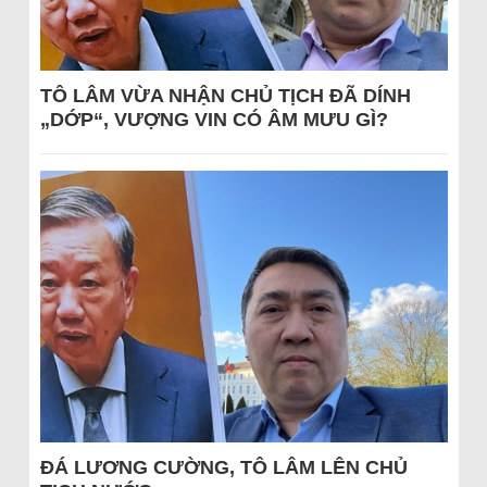
TÔ LÂM VỪA NHẬN CHỦ TỊCH ĐÃ DÍNH
„DỚP“, VƯỢNG VIN CÓ ÂM MƯU GÌ?
ĐÁ LƯƠNG CƯỜNG, TÔ LÂM LÊN CHỦ