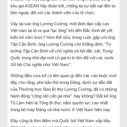
kêu gọi ASEAN hãy đoàn kết, chống lại sự bắt nạt đến từ
bên ngoài, đối với các thành viên của tổ chức.
Vậy tại sao ông Lương Cường, một lãnh đạo cấp cao
Việt nam lại tỏ ra quá “lạc lõng” khi đến Bắc Kinh để yết
kiến kẻ xâm lược? Hơn thế nữa, trong cuộc gặp với ông
Tập Cận Bình, ông Lương Cường còn khẳng định:
“Tư
tưởng Tập Cận Bình về chủ nghĩa xã hội đặc sắc Trung
Quốc trong thời đại mới
có
giá trị to lớn đối với các nước
Xã hội Chủ nghĩa như Việt Nam”
.
Những điều vừa kể có liên quan gì đến các cáo buộc mới
đây cho rằng, phe bảo thủ trong Đảng, dưới sự dẫn dắt
của Thường trực Ban Bí thư Lương Cường, đã có những
hành động
“cõng rắn cắn gà nhà”
hay không? Bất kể ông
Tô Lâm hiện là Tổng Bí thư, nắm quyền lực cao nhất
trong bộ máy Đảng và nhà nước ở Việt Nam hiện nay.
Đây cũng là thời điểm mà Quốc hội Việt Nam sắp bầu