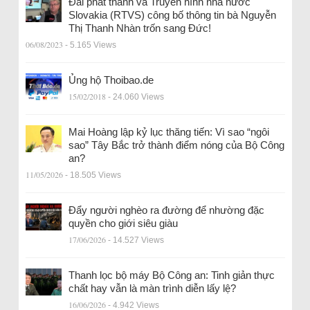
Đài phát thanh và Truyền hình nhà nước
Slovakia (RTVS) công bố thông tin bà Nguyễn
Thị Thanh Nhàn trốn sang Đức!
06/08/2023
- 5.165 Views
Ủng hộ Thoibao.de
15/02/2018
- 24.060 Views
Mai Hoàng lập kỷ lục thăng tiến: Vì sao “ngôi
sao” Tây Bắc trở thành điểm nóng của Bộ Công
an?
11/05/2026
- 18.505 Views
Đẩy người nghèo ra đường để nhường đặc
quyền cho giới siêu giàu
17/06/2026
- 14.527 Views
Thanh lọc bộ máy Bộ Công an: Tinh giản thực
chất hay vẫn là màn trình diễn lấy lệ?
16/06/2026
- 4.942 Views