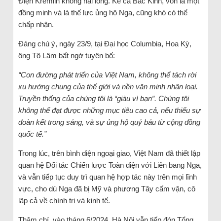
Điện Kremlin không hài lòng. Kể cả Bắc Kinh, vốn là một
đồng minh và là thế lực ủng hộ Nga, cũng khó có thể
chấp nhận.
Đáng chú ý, ngày 23/9, tại Đại học Columbia, Hoa Kỳ,
ông Tô Lâm bất ngờ tuyên bố:
“Con đường phát triển của Việt Nam, không thể tách rời
xu hướng chung của thế giới và nền văn minh nhân loại.
Truyền thống của chúng tôi là “giàu vì bạn”. Chúng tôi
không thể đạt được những mục tiêu cao cả, nếu thiếu sự
đoàn kết trong sáng, và sự ủng hộ quý báu từ cộng đồng
quốc tế.”
Trong lúc, trên bình diện ngoại giao, Việt Nam đã thiết lập
quan hệ Đối tác Chiến lược Toàn diện với Liên bang Nga,
và vẫn tiếp tục duy trì quan hệ hợp tác này trên mọi lĩnh
vực, cho dù Nga đã bị Mỹ và phương Tây cấm vận, cô
lập cả về chính trị và kinh tế.
Thậm chí, vào tháng 6/2024, Hà Nội vẫn tiếp đón Tổng