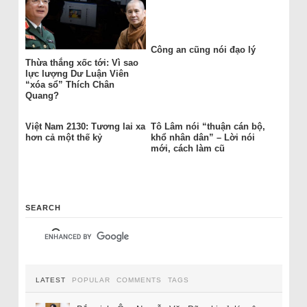
Công an cũng nói đạo lý
Thừa thắng xốc tới: Vì sao
lực lượng Dư Luận Viên
“xóa sổ” Thích Chân
Quang?
Việt Nam 2130: Tương lai xa
Tô Lâm nói “thuận cán bộ,
hơn cả một thế kỷ
khổ nhân dân” – Lời nói
mới, cách làm cũ
SEARCH
LATEST
POPULAR
COMMENTS
TAGS