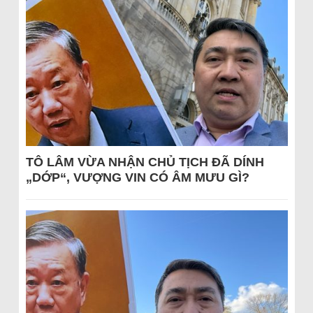
TÔ LÂM VỪA NHẬN CHỦ TỊCH ĐÃ DÍNH
„DỚP“, VƯỢNG VIN CÓ ÂM MƯU GÌ?