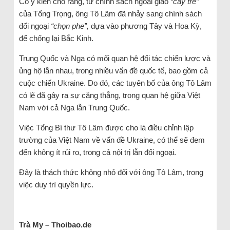
Có ý kiến cho rằng, từ chính sách ngoại giao
“cây tre”
của Tổng Trọng, ông Tô Lâm đã nhảy sang chính sách
đối ngoại
“chọn phe”,
dựa vào phương Tây và Hoa Kỳ,
để chống lại Bắc Kinh.
Trung Quốc và Nga có mối quan hệ đối tác chiến lược và
ủng hộ lẫn nhau, trong nhiều vấn đề quốc tế, bao gồm cả
cuộc chiến Ukraine. Do đó, các tuyên bố của ông Tô Lâm
có lẽ đã gây ra sự căng thẳng, trong quan hệ giữa Việt
Nam với cả Nga lẫn Trung Quốc.
Việc Tổng Bí thư Tô Lâm được cho là điều chỉnh lập
trường của Việt Nam về vấn đề Ukraine, có thể sẽ đem
đến không ít rủi ro, trong cả nội trị lẫn đối ngoại.
Đây là thách thức không nhỏ đối với ông Tô Lâm, trong
việc duy trì quyền lực.
Trà My – Thoibao.de