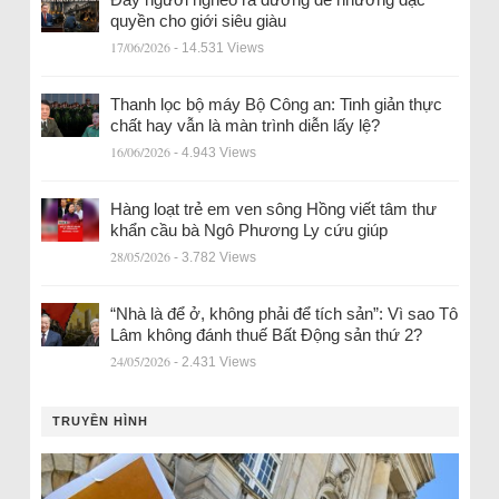
quyền cho giới siêu giàu
17/06/2026
- 14.531 Views
Thanh lọc bộ máy Bộ Công an: Tinh giản thực
chất hay vẫn là màn trình diễn lấy lệ?
16/06/2026
- 4.943 Views
Hàng loạt trẻ em ven sông Hồng viết tâm thư
khẩn cầu bà Ngô Phương Ly cứu giúp
28/05/2026
- 3.782 Views
“Nhà là để ở, không phải để tích sản”: Vì sao Tô
Lâm không đánh thuế Bất Động sản thứ 2?
24/05/2026
- 2.431 Views
TRUYỀN HÌNH