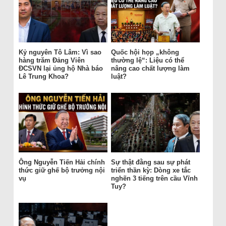
Kỷ nguyên Tô Lâm: Vì sao
Quốc hội họp „không
hàng trăm Đảng Viên
thường lệ“: Liệu có thể
ĐCSVN lại ủng hộ Nhà báo
nâng cao chất lượng làm
Lê Trung Khoa?
luật?
Ông Nguyễn Tiến Hải chính
Sự thật đằng sau sự phát
thức giữ ghế bộ trưởng nội
triển thần kỳ: Dòng xe tắc
vụ
nghẽn 3 tiếng trên cầu Vĩnh
Tuy?