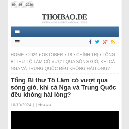
09
08
2026
HOME
2024
OKTOBER
18
CHÍNH TRỊ
TỔNG
BÍ THƯ TÔ LÂM CÓ VƯỢT QUA SÓNG GIÓ, KHI CẢ
NGA VÀ TRUNG QUỐC ĐỀU KHÔNG HÀI LÒNG?
Tổng Bí thư Tô Lâm có vượt qua
sóng gió, khi cả Nga và Trung Quốc
đều không hài lòng?
18/10/2024
|
|
4.484