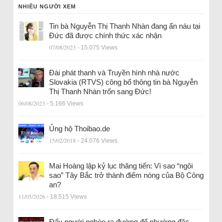
NHIỀU NGƯỜI XEM
Tin bà Nguyễn Thị Thanh Nhàn đang ẩn náu tại
Đức đã được chính thức xác nhận
07/08/2023
- 15.075 Views
Đài phát thanh và Truyền hình nhà nước
Slovakia (RTVS) công bố thông tin bà Nguyễn
Thị Thanh Nhàn trốn sang Đức!
06/08/2023
- 5.166 Views
Ủng hộ Thoibao.de
15/02/2018
- 24.076 Views
Mai Hoàng lập kỷ lục thăng tiến: Vì sao “ngôi
sao” Tây Bắc trở thành điểm nóng của Bộ Công
an?
11/05/2026
- 18.515 Views
Đẩy người nghèo ra đường để nhường đặc