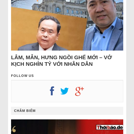
LÂM, MẪN, HƯNG NGỒI GHẾ MỚI – VỞ
KỊCH NGHÌN TỶ VỚI NHÂN DÂN
FOLLOW US
CHÂM BIẾM