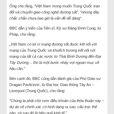
Ông cho rằng,
“Việt Nam mong muốn Trung Quốc trao
đổi và chuyển giao công nghệ đường sắt”, “nhưng đây
chắc chắn chưa bao giờ là vấn đề dễ dàng”.
BBC dẫn ý kiến của Tiến sĩ, Kỹ sư Đặng Đình Cung, từ
Pháp, cho rằng:
„Việt Nam có lợi vì mạng đường sắt được kết nối với
mạng của Trung Quốc và khuếch trương kết nối với
mạng của tất cả các nước từ Thái Bình Dương đến Đại
Tây Dương… Đó là một bước nhảy vọt ngoạn mục về
hậu cần.”
Bên cạnh đó, BBC cũng dẫn đánh giá của Phó Giáo sư
Dragan Pavlićević, từ Đại học Giao thông Tây An –
Liverpool (Trung Quốc), cho rằng:
“Chúng ta phải chờ xem điều khoản của thỏa thuận này –
dự án sẽ chính xác có hình dạng ra sao, cấu trúc thế
nào, và sau đó là hiệu quả kinh tế.”