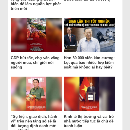
biển để làm nguồn lực phát
triển mới
GDP bứt tốc, chợ vẫn vắng
Hơn 30.000 viên kim cương:
người mua, chỉ giỏi nói
Lọt qua bao nhiêu lớp kiểm
suông
soát mà không ai hay biết?
“Sự kiện, giao dịch, hành
Kinh tế thị trường và vai trò
vi” trên nền tảng số sẽ là
nhà nước tiếp tục là chủ đề
đối tượng định danh mới
tranh luận