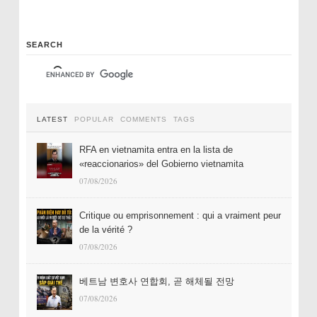
SEARCH
LATEST
POPULAR
COMMENTS
TAGS
RFA en vietnamita entra en la lista de
«reaccionarios» del Gobierno vietnamita
07/08/2026
Critique ou emprisonnement : qui a vraiment peur
de la vérité ?
07/08/2026
베트남 변호사 연합회, 곧 해체될 전망
07/08/2026