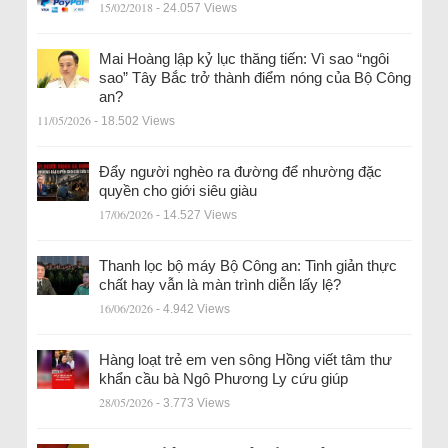
15/02/2018
- 24.057 Views
Mai Hoàng lập kỷ lục thăng tiến: Vì sao “ngôi
sao” Tây Bắc trở thành điểm nóng của Bộ Công
an?
11/05/2026
- 18.502 Views
Đẩy người nghèo ra đường để nhường đặc
quyền cho giới siêu giàu
17/06/2026
- 14.527 Views
Thanh lọc bộ máy Bộ Công an: Tinh giản thực
chất hay vẫn là màn trình diễn lấy lệ?
16/06/2026
- 4.942 Views
Hàng loạt trẻ em ven sông Hồng viết tâm thư
khẩn cầu bà Ngô Phương Ly cứu giúp
28/05/2026
- 3.773 Views