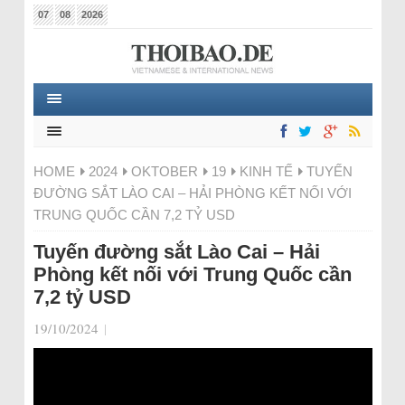
07
08
2026
HOME
2024
OKTOBER
19
KINH TẾ
TUYẾN
ĐƯỜNG SẮT LÀO CAI – HẢI PHÒNG KẾT NỐI VỚI
TRUNG QUỐC CẦN 7,2 TỶ USD
Tuyến đường sắt Lào Cai – Hải
Phòng kết nối với Trung Quốc cần
7,2 tỷ USD
19/10/2024
|