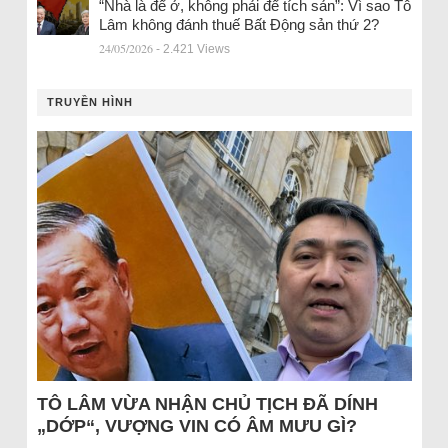
“Nhà là để ở, không phải để tích sản”: Vì sao Tô
Lâm không đánh thuế Bất Động sản thứ 2?
24/05/2026
- 2.421 Views
TRUYỀN HÌNH
TÔ LÂM VỪA NHẬN CHỦ TỊCH ĐÃ DÍNH
„DỚP“, VƯỢNG VIN CÓ ÂM MƯU GÌ?