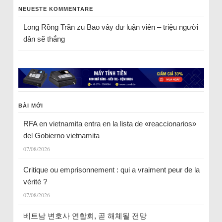
NEUESTE KOMMENTARE
Long Rồng Trần
zu
Bao vây dư luận viên – triệu người
dân sẽ thắng
BÀI MỚI
RFA en vietnamita entra en la lista de «reaccionarios»
del Gobierno vietnamita
07/08/2026
Critique ou emprisonnement : qui a vraiment peur de la
vérité ?
07/08/2026
베트남 변호사 연합회, 곧 해체될 전망