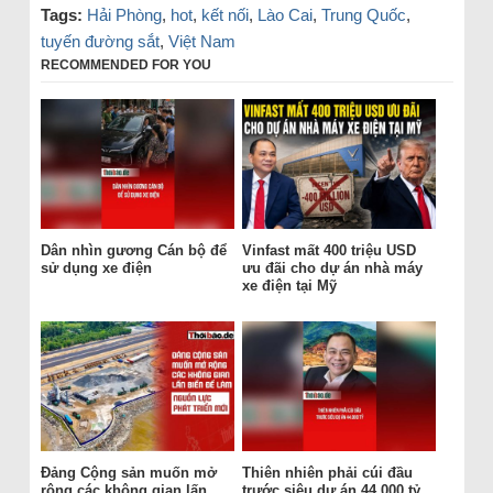
Tags:
Hải Phòng
,
hot
,
kết nối
,
Lào Cai
,
Trung Quốc
,
tuyến đường sắt
,
Việt Nam
RECOMMENDED FOR YOU
Dân nhìn gương Cán bộ để
Vinfast mất 400 triệu USD
sử dụng xe điện
ưu đãi cho dự án nhà máy
xe điện tại Mỹ
Đảng Cộng sản muốn mở
Thiên nhiên phải cúi đầu
rộng các không gian lấn
trước siêu dự án 44.000 tỷ