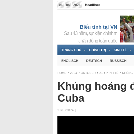
06
08
2026
Headline:
Tin bà Nguyễn Thị Thanh Nhàn đang ẩn náu tại Đức
Biểu tình tại VN
Sau 43 năm, sự kiện chính trị
chấn động toàn quốc
TRANG CHỦ
CHÍNH TRỊ
KINH TẾ
ENGLISCH
DEUTSCH
RUSSISCH
HOME
2024
OKTOBER
21
KINH TẾ
KHỦNG 
Khủng hoảng đ
Cuba
21/10/2024
|