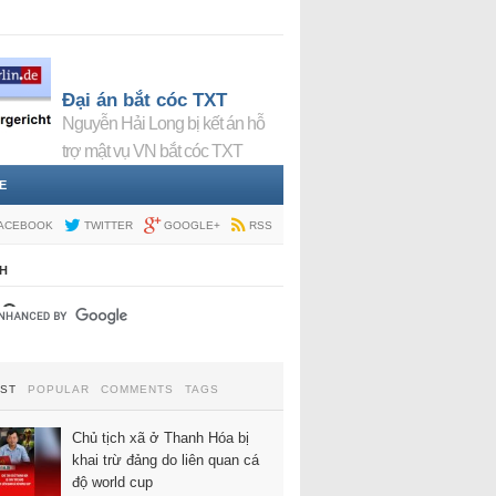
Đại án bắt cóc TXT
Nguyễn Hải Long bị kết án hỗ
trợ mật vụ VN bắt cóc TXT
E
ACEBOOK
TWITTER
GOOGLE+
RSS
H
EST
POPULAR
COMMENTS
TAGS
Chủ tịch xã ở Thanh Hóa bị
khai trừ đảng do liên quan cá
độ world cup