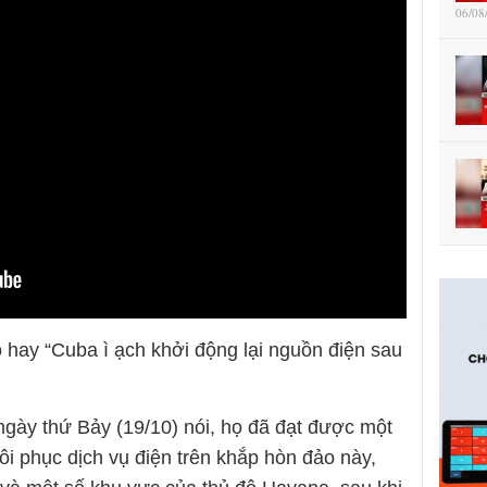
06/08
 hay “Cuba ì ạch khởi động lại nguồn điện sau
gày thứ Bảy (19/10) nói, họ đã đạt được một
hôi phục dịch vụ điện trên khắp hòn đảo này,