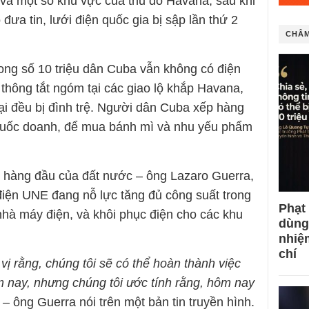
 và một số khu vực của thủ đô Havana, sau khi
đưa tin, lưới điện quốc gia bị sập lần thứ 2
CHÂM
rong số 10 triệu dân Cuba vẫn không có điện
thông tắt ngóm tại các giao lộ khắp Havana,
i đều bị đình trệ. Người dân Cuba xếp hàng
 quốc doanh, để mua bánh mì và nhu yếu phẩm
c hàng đầu của đất nước – ông Lazaro Guerra,
 điện UNE đang nỗ lực tăng đủ công suất trong
Phạt
nhà máy điện, và khôi phục điện cho các khu
dùng
nhiệ
chí
vị rằng, chúng tôi sẽ có thể hoàn thành việc
m nay, nhưng chúng tôi ước tính rằng, hôm nay
 –
ông Guerra nói trên một bản tin truyền hình.