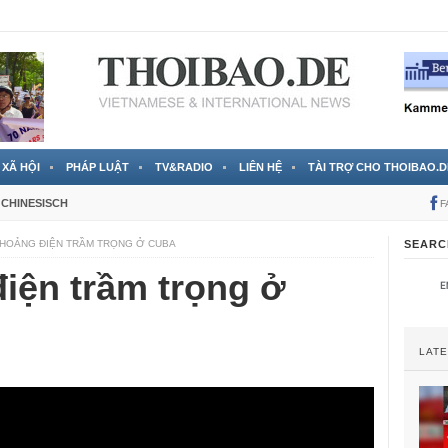
 đã được chính thức xác nhận
3 Jahren ago
XÃ HỘI
PHÁP LUẬT
TV&RADIO
LIÊN HỆ
TÀI TRỢ CHO THOIBAO.D
CHINESISCH
F
HOẢNG ĐIỆN TRẦM TRỌNG Ở CUBA
SEARC
iện trầm trọng ở
LAT