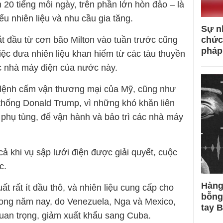
 20 tiếng mỗi ngày, trên phần lớn hòn đảo – là
ếu nhiên liệu và nhu cầu gia tăng.
Sự n
chức
t đầu từ cơn bão Milton vào tuần trước cũng
pháp
iệc đưa nhiên liệu khan hiếm từ các tàu thuyền
c nhà máy điện của nước này.
 lệnh cấm vận thương mại của Mỹ, cũng như
 thống Donald Trump, vì những khó khăn liên
à phụ tùng, để vận hành và bảo trì các nhà máy
ả khi vụ sập lưới điện được giải quyết, cuộc
c.
Hàng
t rất ít dầu thô, và nhiên liệu cung cấp cho
bỗng
rong năm nay, do Venezuela, Nga và Mexico,
tay 
uan trọng, giảm xuất khẩu sang Cuba.