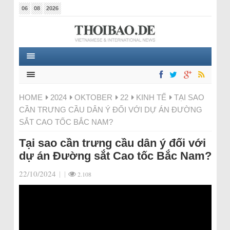
06
08
2026
HOME
2024
OKTOBER
22
KINH TẾ
TẠI SAO
CẦN TRƯNG CẦU DÂN Ý ĐỐI VỚI DỰ ÁN ĐƯỜNG
SẮT CAO TỐC BẮC NAM?
Tại sao cần trưng cầu dân ý đối với
dự án Đường sắt Cao tốc Bắc Nam?
22/10/2024
|
|
2.108