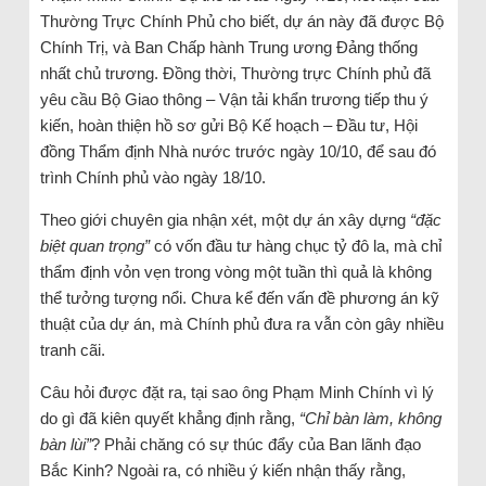
Thường Trực Chính Phủ cho biết, dự án này đã được Bộ
Chính Trị, và Ban Chấp hành Trung ương Đảng thống
nhất chủ trương. Đồng thời, Thường trực Chính phủ đã
yêu cầu Bộ Giao thông – Vận tải khẩn trương tiếp thu ý
kiến, hoàn thiện hồ sơ gửi Bộ Kế hoạch – Đầu tư, Hội
đồng Thẩm định Nhà nước trước ngày 10/10, để sau đó
trình Chính phủ vào ngày 18/10.
Theo giới chuyên gia nhận xét, một dự án xây dựng
“đặc
biệt quan trọng”
có vốn đầu tư hàng chục tỷ đô la, mà chỉ
thẩm định vỏn vẹn trong vòng một tuần thì quả là không
thể tưởng tượng nổi. Chưa kể đến vấn đề phương án kỹ
thuật của dự án, mà Chính phủ đưa ra vẫn còn gây nhiều
tranh cãi.
Câu hỏi được đặt ra, tại sao ông Phạm Minh Chính vì lý
do gì đã kiên quyết khẳng định rằng,
“Chỉ bàn làm, không
bàn lùi”
? Phải chăng có sự thúc đẩy của Ban lãnh đạo
Bắc Kinh? Ngoài ra, có nhiều ý kiến nhận thấy rằng,