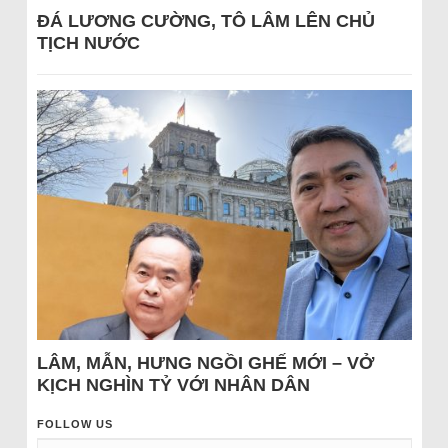
ĐÁ LƯƠNG CƯỜNG, TÔ LÂM LÊN CHỦ
TỊCH NƯỚC
LÂM, MẪN, HƯNG NGỒI GHẾ MỚI – VỞ
KỊCH NGHÌN TỶ VỚI NHÂN DÂN
FOLLOW US