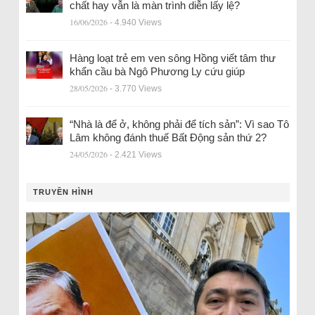
chất hay vẫn là màn trình diễn lấy lệ?
16/06/2026
- 4.940 Views
Hàng loạt trẻ em ven sông Hồng viết tâm thư
khẩn cầu bà Ngô Phương Ly cứu giúp
28/05/2026
- 3.770 Views
“Nhà là để ở, không phải để tích sản”: Vì sao Tô
Lâm không đánh thuế Bất Động sản thứ 2?
24/05/2026
- 2.421 Views
TRUYỀN HÌNH