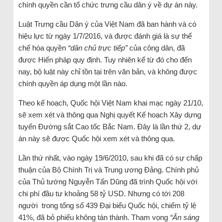
chính quyền cần tổ chức trưng cầu dân ý về dự án này.
Luật Trưng cầu Dân ý của Việt Nam đã ban hành và có
hiệu lực từ ngày 1/7/2016, và được đánh giá là sự thể
chế hóa quyền
“dân chủ trực tiếp”
của công dân, đã
được Hiến pháp quy định. Tuy nhiên kể từ đó cho đến
nay, bộ luật này chỉ tồn tại trên văn bản, và không được
chính quyền áp dụng một lần nào.
Theo kế hoạch, Quốc hội Việt Nam khai mạc ngày 21/10,
sẽ xem xét và thông qua Nghị quyết Kế hoạch Xây dựng
tuyến Đường sắt Cao tốc Bắc Nam. Đây là lần thứ 2, dự
án này sẽ được Quốc hội xem xét và thông qua.
Lần thứ nhất, vào ngày 19/6/2010, sau khi đã có sự chấp
thuận của Bộ Chính Trị và Trung ương Đảng. Chính phủ
của Thủ tướng Nguyễn Tấn Dũng đã trình Quốc hội với
chi phí đầu tư khoảng 58 tỷ USD. Nhưng có tới 208
người trong tổng số 439 Đại biểu Quốc hội, chiếm tỷ lệ
41%, đã bỏ phiếu không tán thành. Tham vọng
“Ăn sáng