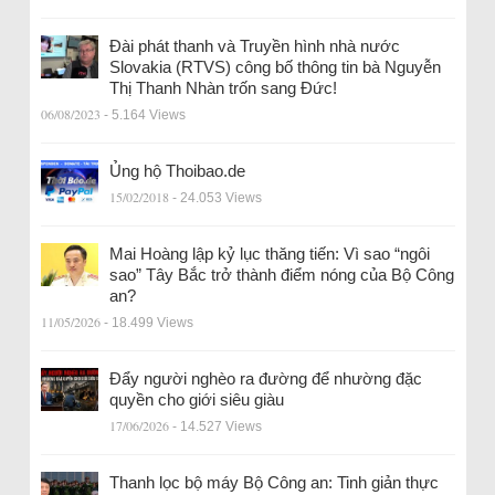
Đài phát thanh và Truyền hình nhà nước
Slovakia (RTVS) công bố thông tin bà Nguyễn
Thị Thanh Nhàn trốn sang Đức!
06/08/2023
- 5.164 Views
Ủng hộ Thoibao.de
15/02/2018
- 24.053 Views
Mai Hoàng lập kỷ lục thăng tiến: Vì sao “ngôi
sao” Tây Bắc trở thành điểm nóng của Bộ Công
an?
11/05/2026
- 18.499 Views
Đẩy người nghèo ra đường để nhường đặc
quyền cho giới siêu giàu
17/06/2026
- 14.527 Views
Thanh lọc bộ máy Bộ Công an: Tinh giản thực