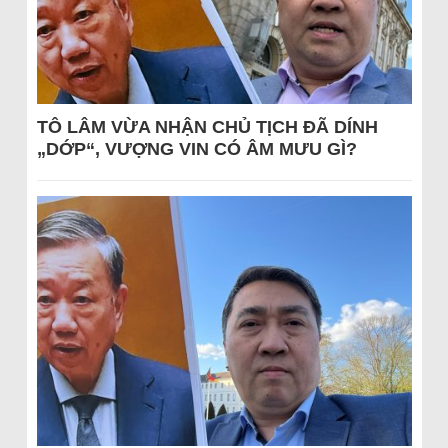
TÔ LÂM VỪA NHẬN CHỦ TỊCH ĐÃ DÍNH
„DỚP“, VƯỢNG VIN CÓ ÂM MƯU GÌ?