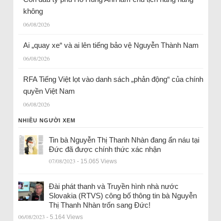
không
06/08/2026
Ai „quay xe“ và ai lên tiếng bảo vệ Nguyễn Thành Nam
06/08/2026
RFA Tiếng Việt lọt vào danh sách „phản động“ của chính
quyền Việt Nam
06/08/2026
NHIỀU NGƯỜI XEM
Tin bà Nguyễn Thị Thanh Nhàn đang ẩn náu tại
Đức đã được chính thức xác nhận
07/08/2023
- 15.065 Views
Đài phát thanh và Truyền hình nhà nước
Slovakia (RTVS) công bố thông tin bà Nguyễn
Thị Thanh Nhàn trốn sang Đức!
06/08/2023
- 5.164 Views