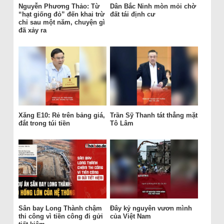
Nguyễn Phương Thảo: Từ
Dân Bắc Ninh mòn mỏi chờ
“hạt giống đỏ” đến khai trừ
đất tái định cư
chỉ sau một năm, chuyện gì
đã xảy ra
Xăng E10: Rẻ trên bảng giá,
Trần Sỹ Thanh tát thẳng mặt
đắt trong túi tiền
Tô Lâm
Sân bay Long Thành chậm
Đây kỷ nguyên vươn mình
thi công vì tiền công đi gửi
của Việt Nam