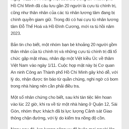
Hồ Chí Minh đã câu lưu gần 20 người là cựu tù chính trị,
cũng như thân nhân của các tù nhân lương tâm đang bị
chính quyền giam giữ. Trong đó có hai cựu tù nhân lương
tâm Đỗ Thế Hoá và Hồ Đình Cương, mới ra tù hồi năm
2023.
Bản tin cho biết, một nhóm bạn bè khoảng 20 người gồm
thân nhân của tù chính trị và những cựu tù chính trị đã tổ
chức gặp mặt nhau, nhân dịp một Việt kiều Úc về thăm
Việt Nam vào ngày 1/11. Cuộc họp mặt này bị Cơ quan
An ninh Công an Thành phố Hồ Chí Minh gây khó dễ, với
lý do, nhận được tin báo từ quần chúng, nghi ngờ có bom
trong nhà hàng nên cần phải điều tra.
Một số nhân chứng cho biết, sau khi tàn tiệc liên hoan
vào lúc 22 giờ, khi ra về từ một nhà hàng ở Quận 12, Sài
Gòn, nhóm thực khách đã bị lực lượng Cảnh sát Giao
thông chặn đường, với lý do kiểm tra nồng độ cồn.