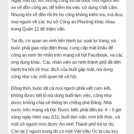
Ngay sau đó, lực lượng công vụ đã buộc mọi người lên
xe về đồn công an, để kiểm tra việc sử dụng chất cấm.
Nhưng khi về đồn rồi thì họ cũng không kiểm tra, mà đưa
mọi người về các trụ sở Công an Phường khác nhau
trong Quận 12 để thẩm vấn.
Tại đó, cơ quan an ninh tiến hành lục soát tư trang, và
buộc phải giao nộp điện thoại, cung cấp mật khẩu để
công an xem tin nhắn trên mạng xã hội Facebook, và các
ứng dụng khác. Các nhân viên an ninh thành phố đã tiến
hành tra hỏi về mục đích của buổi gặp mặt, nội dung
cũng như các mối quan hệ xã hội.
Đồng thời, buộc tất cả mọi người phải viết cam kết,
không được tiết lộ nội dung buổi làm việc, cũng như
được không chia sẻ thông tin chống phá Đảng, Nhà
nước trên mạng xã hội. Được biết, phải đến lúc 4 – 5 giờ
sáng ngày hôm sau 2/11, buổi làm việc mới kết thúc, và
một số người mới được An ninh Thành phố trả tự do.
Còn lại 2 người trong đó có một Việt kiều Úc bị câu lưu