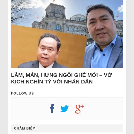
LÂM, MẪN, HƯNG NGỒI GHẾ MỚI – VỞ
KỊCH NGHÌN TỶ VỚI NHÂN DÂN
FOLLOW US
CHÂM BIẾM