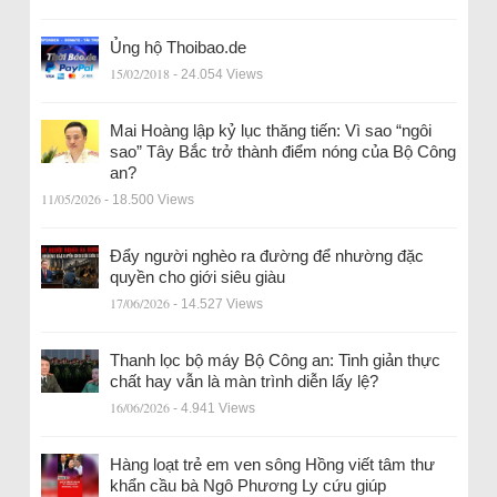
Ủng hộ Thoibao.de
15/02/2018
- 24.054 Views
Mai Hoàng lập kỷ lục thăng tiến: Vì sao “ngôi
sao” Tây Bắc trở thành điểm nóng của Bộ Công
an?
11/05/2026
- 18.500 Views
Đẩy người nghèo ra đường để nhường đặc
quyền cho giới siêu giàu
17/06/2026
- 14.527 Views
Thanh lọc bộ máy Bộ Công an: Tinh giản thực
chất hay vẫn là màn trình diễn lấy lệ?
16/06/2026
- 4.941 Views
Hàng loạt trẻ em ven sông Hồng viết tâm thư
khẩn cầu bà Ngô Phương Ly cứu giúp