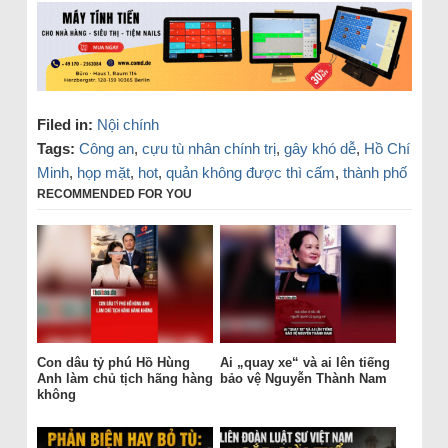
Filed in:
Nội chính
Tags:
Công an
,
cựu tù nhân chính trị
,
gây khó dễ
,
Hồ Chí
Minh
,
họp mặt
,
hot
,
quản không được thì cấm
,
thành phố
RECOMMENDED FOR YOU
Con dâu tỷ phú Hồ Hùng
Ai „quay xe“ và ai lên tiếng
Anh làm chủ tịch hãng hàng
bảo vệ Nguyễn Thành Nam
không