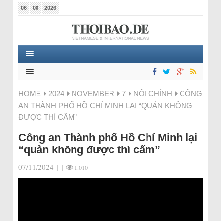
06
08
2026
HOME
2024
NOVEMBER
7
NỘI CHÍNH
CÔNG
AN THÀNH PHỐ HỒ CHÍ MINH LẠI “QUẢN KHÔNG
ĐƯỢC THÌ CẤM”
Công an Thành phố Hồ Chí Minh lại
“quản không được thì cấm”
07/11/2024
|
|
1.010