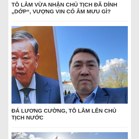
TÔ LÂM VỪA NHẬN CHỦ TỊCH ĐÃ DÍNH
„DỚP“, VƯỢNG VIN CÓ ÂM MƯU GÌ?
ĐÁ LƯƠNG CƯỜNG, TÔ LÂM LÊN CHỦ
TỊCH NƯỚC