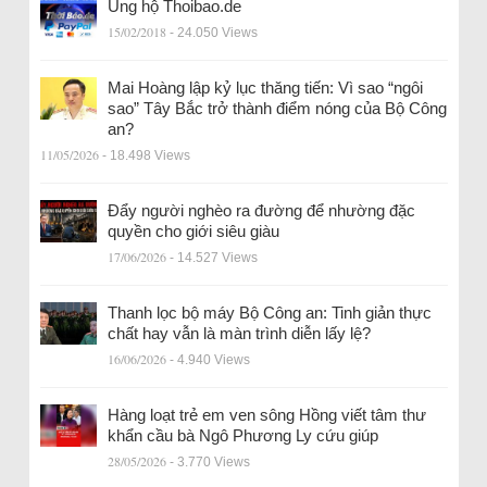
Ủng hộ Thoibao.de
15/02/2018
- 24.050 Views
Mai Hoàng lập kỷ lục thăng tiến: Vì sao “ngôi
sao” Tây Bắc trở thành điểm nóng của Bộ Công
an?
11/05/2026
- 18.498 Views
Đẩy người nghèo ra đường để nhường đặc
quyền cho giới siêu giàu
17/06/2026
- 14.527 Views
Thanh lọc bộ máy Bộ Công an: Tinh giản thực
chất hay vẫn là màn trình diễn lấy lệ?
16/06/2026
- 4.940 Views
Hàng loạt trẻ em ven sông Hồng viết tâm thư
khẩn cầu bà Ngô Phương Ly cứu giúp
28/05/2026
- 3.770 Views