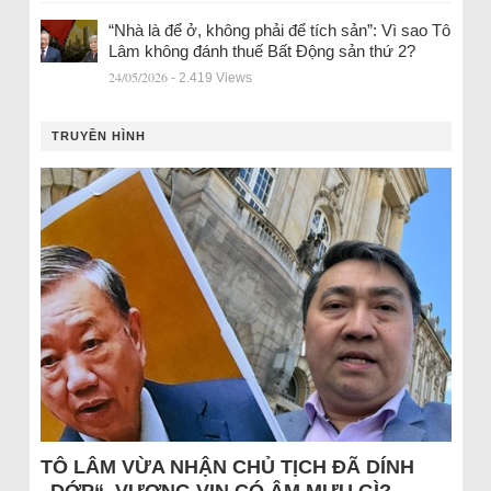
“Nhà là để ở, không phải để tích sản”: Vì sao Tô
Lâm không đánh thuế Bất Động sản thứ 2?
24/05/2026
- 2.419 Views
TRUYỀN HÌNH
TÔ LÂM VỪA NHẬN CHỦ TỊCH ĐÃ DÍNH