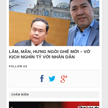
LÂM, MẪN, HƯNG NGỒI GHẾ MỚI – VỞ
KỊCH NGHÌN TỶ VỚI NHÂN DÂN
FOLLOW US
CHÂM BIẾM