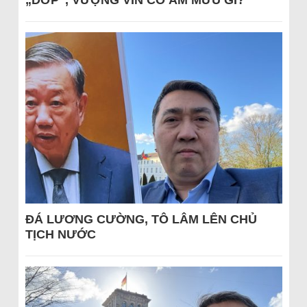
„DỚP“, VƯỢNG VIN CÓ ÂM MƯU GÌ?
ĐÁ LƯƠNG CƯỜNG, TÔ LÂM LÊN CHỦ
TỊCH NƯỚC