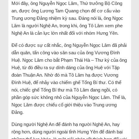
Mới đây, ông Nguyễn Ngọc Lâm, Thứ trưởng Bộ Công
an, được ông Lương Tam Quang chọn để cơ cấu vào
Trung ương Đảng nhiệm kỳ sau. Đáng nói là, ông Ngọc
Lâm là người Nghệ An, trong khi, ông Tô Lâm xem phe
Nghệ An là cản lực lớn nhất đối với nhóm Hưng Yên.
Để có được sự cất nhắc, ông Nguyễn Ngọc Lâm đã phải
dẫn quân, tấn công vào sân sau của ông Vương Đình
Huệ. Ngọc Lâm cho bắt Phạm Thái Hà – Thư ký của ông
Huệ, từ đó điều ra sự dính dáng của ông Huệ với Tập
đoàn Thuận An. Nhờ đó mà Tô Lâm hạ được Vương
Đình Huệ, để nhảy vào chiếm ghế Tổng Bí thư. Có thể
nói, chiếc ghế Tổng Bí thư mà Tô Lâm đang ngồi, có
phần góp sức không nhỏ của Nguyễn Ngọc Lâm. Thế là,
Ngọc Lâm được chiếu cố giới thiệu vào Trung ương
Đảng.
Dùng người Nghệ An để đánh hạ người Nghệ An, hay
rộng hơn, dùng người ngoài tỉnh Hưng Yên để đánh bại