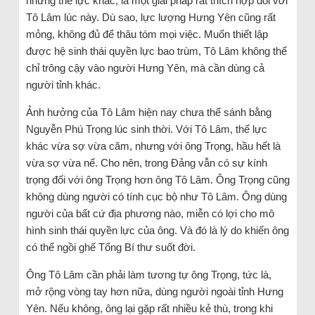
những thế lực khác, là một giải pháp rất thích hợp đối với
Tô Lâm lúc này. Dù sao, lực lượng Hưng Yên cũng rất
mỏng, không đủ để thâu tóm mọi việc. Muốn thiết lập
được hệ sinh thái quyền lực bao trùm, Tô Lâm không thể
chỉ trông cậy vào người Hưng Yên, mà cần dùng cả
người tỉnh khác.
Ảnh hưởng của Tô Lâm hiện nay chưa thể sánh bằng
Nguyễn Phú Trọng lúc sinh thời. Với Tô Lâm, thế lực
khác vừa sợ vừa căm, nhưng với ông Trọng, hầu hết là
vừa sợ vừa nể. Cho nên, trong Đảng vẫn có sự kính
trọng đối với ông Trọng hơn ông Tô Lâm. Ông Trọng cũng
không dùng người có tính cục bộ như Tô Lâm. Ông dùng
người của bất cứ địa phương nào, miễn có lợi cho mô
hình sinh thái quyền lực của ông. Và đó là lý do khiến ông
có thể ngồi ghế Tổng Bí thư suốt đời.
Ông Tô Lâm cần phải làm tương tự ông Trọng, tức là,
mở rộng vòng tay hơn nữa, dùng người ngoài tỉnh Hưng
Yên. Nếu không, ông lại gặp rất nhiều kẻ thù, trong khi