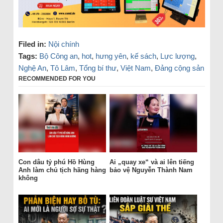
Filed in:
Nội chính
Tags:
Bộ Công an
,
hot
,
hưng yên
,
kế sách
,
Lực lượng
,
Nghệ An
,
Tô Lâm
,
Tổng bí thư
,
Việt Nam
,
Đảng cộng sản
RECOMMENDED FOR YOU
Con dâu tỷ phú Hồ Hùng
Ai „quay xe“ và ai lên tiếng
Anh làm chủ tịch hãng hàng
bảo vệ Nguyễn Thành Nam
không