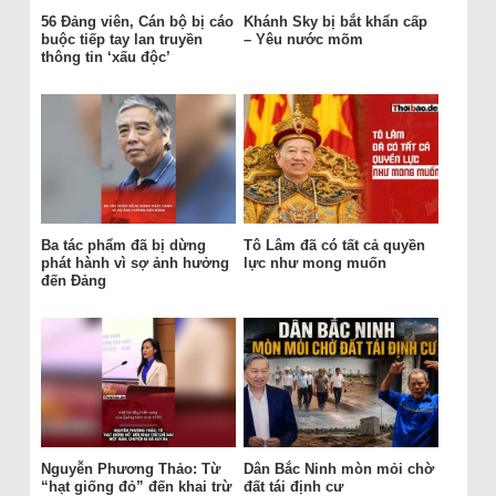
56 Đảng viên, Cán bộ bị cáo
Khánh Sky bị bắt khẩn cấp
buộc tiếp tay lan truyền
– Yêu nước mõm
thông tin ‘xấu độc’
Ba tác phẩm đã bị dừng
Tô Lâm đã có tất cả quyền
phát hành vì sợ ảnh hưởng
lực như mong muốn
đến Đảng
Nguyễn Phương Thảo: Từ
Dân Bắc Ninh mòn mỏi chờ
“hạt giống đỏ” đến khai trừ
đất tái định cư