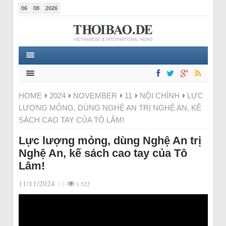
06
08
2026
HOME
2024
NOVEMBER
11
NỘI CHÍNH
LỰC
LƯỢNG MỎNG, DÙNG NGHỆ AN TRỊ NGHỆ AN, KẾ
SÁCH CAO TAY CỦA TÔ LÂM!
Lực lượng mỏng, dùng Nghệ An trị
Nghệ An, kế sách cao tay của Tô
Lâm!
11/11/2024
|
|
1.522