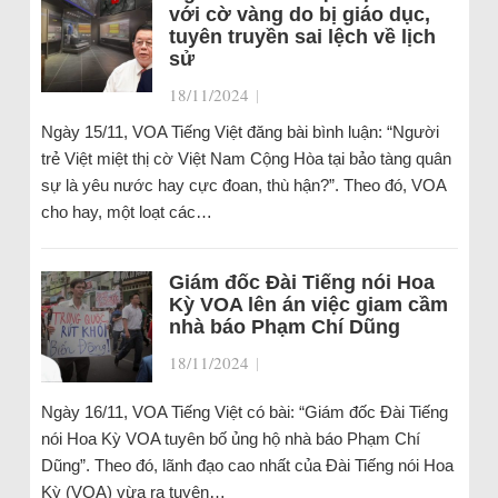
với cờ vàng do bị giáo dục,
tuyên truyền sai lệch về lịch
sử
18/11/2024
|
Ngày 15/11, VOA Tiếng Việt đăng bài bình luận: “Người
trẻ Việt miệt thị cờ Việt Nam Cộng Hòa tại bảo tàng quân
sự là yêu nước hay cực đoan, thù hận?”. Theo đó, VOA
cho hay, một loạt các…
Giám đốc Đài Tiếng nói Hoa
Kỳ VOA lên án việc giam cầm
nhà báo Phạm Chí Dũng
18/11/2024
|
Ngày 16/11, VOA Tiếng Việt có bài: “Giám đốc Đài Tiếng
nói Hoa Kỳ VOA tuyên bố ủng hộ nhà báo Phạm Chí
Dũng”. Theo đó, lãnh đạo cao nhất của Đài Tiếng nói Hoa
Kỳ (VOA) vừa ra tuyên…