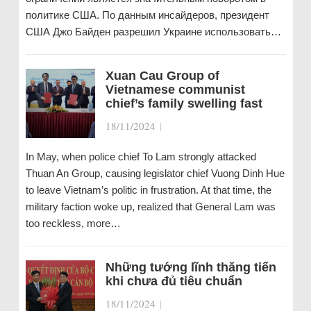
политике США. По данным инсайдеров, президент
США Джо Байден разрешил Украине использовать…
Xuan Cau Group of
Vietnamese communist
chief’s family swelling fast
18/11/2024
|
In May, when police chief To Lam strongly attacked
Thuan An Group, causing legislator chief Vuong Dinh Hue
to leave Vietnam’s politic in frustration. At that time, the
military faction woke up, realized that General Lam was
too reckless, more…
Những tướng lĩnh thăng tiến
khi chưa đủ tiêu chuẩn
18/11/2024
|