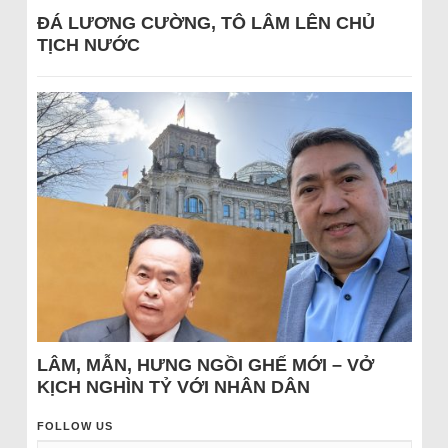
ĐÁ LƯƠNG CƯỜNG, TÔ LÂM LÊN CHỦ
TỊCH NƯỚC
LÂM, MẪN, HƯNG NGỒI GHẾ MỚI – VỞ
KỊCH NGHÌN TỶ VỚI NHÂN DÂN
FOLLOW US