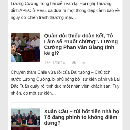
Lương Cường trong bài diễn văn tại Hội nghị Thượng
đỉnh APEC ở Peru, đã đưa ra một thông điệp cảnh báo về
nguy cơ chiến tranh thương mại…
Quân đội thiếu đoàn kết, Tô
Lâm sẽ “nuốt chửng”. Lương
Cường Phan Văn Giang tính
kế gì?
18/11/2024
|
|
1.330
Chuyến thăm Chile vừa rồi của Đại tướng – Chủ tịch
nước Lương Cường, bị phủ bóng bởi sự kiện cảnh vệ Lại
Đắc Tuấn quấy rối tình dục một nhân viên khách sạn. Tuy
nhiên, có một sự kiện…
Xuân Cầu – túi hốt tiền nhà họ
Tô đang phình to không điểm
dừng?