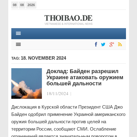
08
08
2026
18. NOVEMBER 2024
TAG:
Доклад: Байден разрешил
Украине атаковать оружием
большей дальности
18/11/2024
|
Дислокация в Курской области Президент США Джо
Байден одобрил применение Украиной американского
оружия большей дальности против целей на
территории России, сообщают СМИ. Ослабление
ограничений является значительным поворотом в