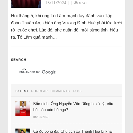
18/11/2024
|
|
8.641
Hồi tháng 5, khi ông Tô Lâm mạnh tay đánh vào Tập
đoàn Thuận An, khiến ông Vương Đình Huệ phải tức tưởi
rời cuộc chơi. Lúc đó, phe quân đội mới bừng tỉnh, hiểu
ra, Tô Lâm quá manh…
SEARCH
LATEST
POPULAR
COMMENTS
TAGS
Bắc ninh: Ông Nguyễn Văn Dũng bị xử lý, câu
hỏi nào còn bỏ ngỏ?
08/08/2026
Cá độ bóng đá: Chủ tịch xã Thanh Hóa bị khai