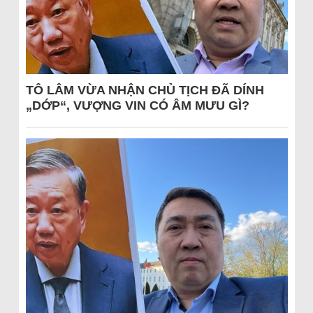
TÔ LÂM VỪA NHẬN CHỦ TỊCH ĐÃ DÍNH
„DỚP“, VƯỢNG VIN CÓ ÂM MƯU GÌ?