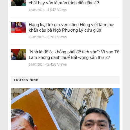
chất hay vẫn là màn trình diễn lấy lệ?
16/06/2026
- 4.942 Views
Hàng loạt trẻ em ven sông Hồng viết tâm thư
khẩn cầu bà Ngô Phương Ly cứu giúp
28/05/2026
- 3.781 Views
“Nhà là để ở, không phải để tích sản”: Vì sao Tô
Lâm không đánh thuế Bất Động sản thứ 2?
24/05/2026
- 2.428 Views
TRUYỀN HÌNH