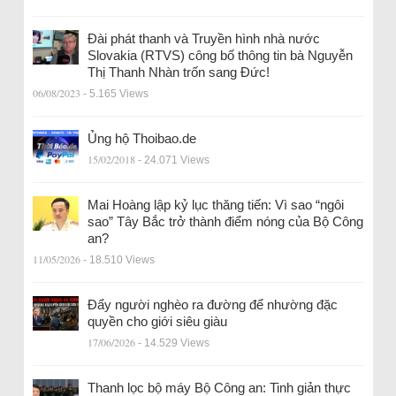
Đài phát thanh và Truyền hình nhà nước
Slovakia (RTVS) công bố thông tin bà Nguyễn
Thị Thanh Nhàn trốn sang Đức!
06/08/2023
- 5.165 Views
Ủng hộ Thoibao.de
15/02/2018
- 24.071 Views
Mai Hoàng lập kỷ lục thăng tiến: Vì sao “ngôi
sao” Tây Bắc trở thành điểm nóng của Bộ Công
an?
11/05/2026
- 18.510 Views
Đẩy người nghèo ra đường để nhường đặc
quyền cho giới siêu giàu
17/06/2026
- 14.529 Views
Thanh lọc bộ máy Bộ Công an: Tinh giản thực