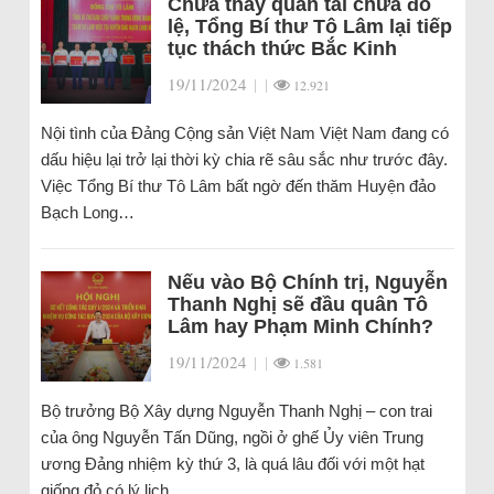
Chưa thấy quan tài chưa đổ
lệ, Tổng Bí thư Tô Lâm lại tiếp
tục thách thức Bắc Kinh
19/11/2024
|
|
12.921
Nội tình của Đảng Cộng sản Việt Nam Việt Nam đang có
dấu hiệu lại trở lại thời kỳ chia rẽ sâu sắc như trước đây.
Việc Tổng Bí thư Tô Lâm bất ngờ đến thăm Huyện đảo
Bạch Long…
Nếu vào Bộ Chính trị, Nguyễn
Thanh Nghị sẽ đầu quân Tô
Lâm hay Phạm Minh Chính?
19/11/2024
|
|
1.581
Bộ trưởng Bộ Xây dựng Nguyễn Thanh Nghị – con trai
của ông Nguyễn Tấn Dũng, ngồi ở ghế Ủy viên Trung
ương Đảng nhiệm kỳ thứ 3, là quá lâu đối với một hạt
giống đỏ có lý lịch…