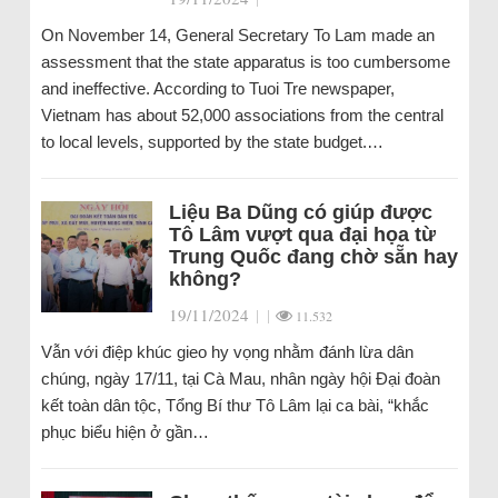
On November 14, General Secretary To Lam made an
assessment that the state apparatus is too cumbersome
and ineffective. According to Tuoi Tre newspaper,
Vietnam has about 52,000 associations from the central
to local levels, supported by the state budget.…
Liệu Ba Dũng có giúp được
Tô Lâm vượt qua đại họa từ
Trung Quốc đang chờ sẵn hay
không?
19/11/2024
|
|
11.532
Vẫn với điệp khúc gieo hy vọng nhằm đánh lừa dân
chúng, ngày 17/11, tại Cà Mau, nhân ngày hội Đại đoàn
kết toàn dân tộc, Tổng Bí thư Tô Lâm lại ca bài, “khắc
phục biểu hiện ở gần…