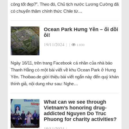
công tốt đẹp?”. Theo đó, Chủ tịch nước Lương Cường đã
có chuyến thăm chính thức Chile từ…
Ocean Park Hưng Yên – ối dồi
ôi!
19/11/2024
|
|
1.030
Ngày 16/11, trên trang Facebook cá nhân của nhà báo
Thanh Hằng có một bài viết về khu Ocean Park ở Hưng
Yên. Thoibao.de giới thiệu bài viết ngắn này đến quý khán
thính giả, nội dung như sau: Nghe…
What can we see through
Vietnam’s honoring drug-
addicted Nguyen Do Truc
Phuong for charity activities?
19/11/2024
|