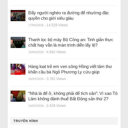
Đẩy người nghèo ra đường để nhường đặc
quyền cho giới siêu giàu
17/06/2026
- 14.529 Views
Thanh lọc bộ máy Bộ Công an: Tinh giản thực
chất hay vẫn là màn trình diễn lấy lệ?
16/06/2026
- 4.942 Views
Hàng loạt trẻ em ven sông Hồng viết tâm thư
khẩn cầu bà Ngô Phương Ly cứu giúp
28/05/2026
- 3.781 Views
“Nhà là để ở, không phải để tích sản”: Vì sao Tô
Lâm không đánh thuế Bất Động sản thứ 2?
24/05/2026
- 2.428 Views
TRUYỀN HÌNH