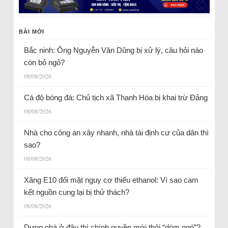
BÀI MỚI
Bắc ninh: Ông Nguyễn Văn Dũng bị xử lý, câu hỏi nào
còn bỏ ngỏ?
08/08/2026
Cá độ bóng đá: Chủ tịch xã Thanh Hóa bị khai trừ Đảng
08/08/2026
Nhà cho công an xây nhanh, nhà tái định cư của dân thì
sao?
08/08/2026
Xăng E10 đối mặt nguy cơ thiếu ethanol: Vì sao cam
kết nguồn cung lại bị thử thách?
08/08/2026
Dựng nhà ở đâu thì chính quyền mới thôi “dòm ngó”?