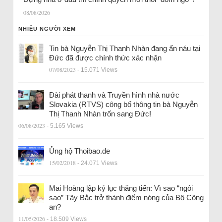
08/08/2026
NHIỀU NGƯỜI XEM
Tin bà Nguyễn Thị Thanh Nhàn đang ẩn náu tại
Đức đã được chính thức xác nhận
07/08/2023
- 15.071 Views
Đài phát thanh và Truyền hình nhà nước
Slovakia (RTVS) công bố thông tin bà Nguyễn
Thị Thanh Nhàn trốn sang Đức!
06/08/2023
- 5.165 Views
Ủng hộ Thoibao.de
15/02/2018
- 24.071 Views
Mai Hoàng lập kỷ lục thăng tiến: Vì sao “ngôi
sao” Tây Bắc trở thành điểm nóng của Bộ Công
an?
11/05/2026
- 18.509 Views