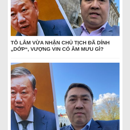
TÔ LÂM VỪA NHẬN CHỦ TỊCH ĐÃ DÍNH
„DỚP“, VƯỢNG VIN CÓ ÂM MƯU GÌ?