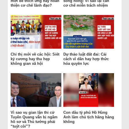
mới để thích ứng hay hoàn
sông hồng: Vì sao lại cần
thiện cơ chế lãnh đạo?
cơ chế miễn trách nhiệm
Chỉ thị mới về các hội: Siết
Dự thảo luật đất đai: Cải
kỷ cương hay thu hẹp
cách vì dân hay hợp thức
không gian xã hội
hóa quyền lực
Vì sao vụ gian lận thi cử
Con dâu tỷ phú Hồ Hùng
Tuyên Quang vẫn bị ngâm
Anh làm chủ tịch hãng hàng
hồ sơ và Thủ tướng phải
không
“tuýt còi”?