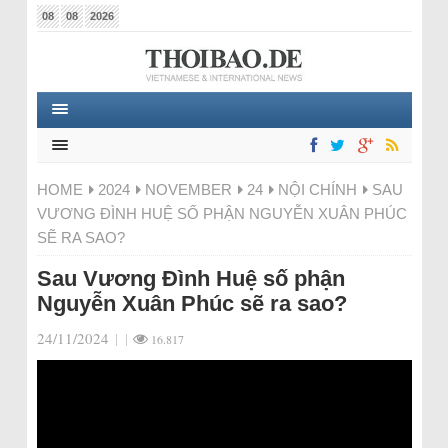
08
08
2026
HOME
2024
NOVEMBER
24
NỘI CHÍNH
SAU
VƯƠNG ĐÌNH HUỆ SỐ PHẬN NGUYỄN XUÂN PHÚC
SẼ RA SAO?
Sau Vương Đình Huệ số phận
Nguyễn Xuân Phúc sẽ ra sao?
24/11/2024
|
|
16.817