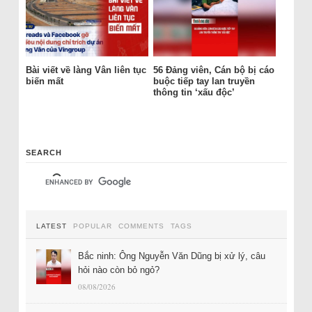
Bài viết về làng Vân liên tục
56 Đảng viên, Cán bộ bị cáo
biến mất
buộc tiếp tay lan truyền
thông tin ‘xấu độc’
SEARCH
LATEST
POPULAR
COMMENTS
TAGS
Bắc ninh: Ông Nguyễn Văn Dũng bị xử lý, câu
hỏi nào còn bỏ ngỏ?
08/08/2026