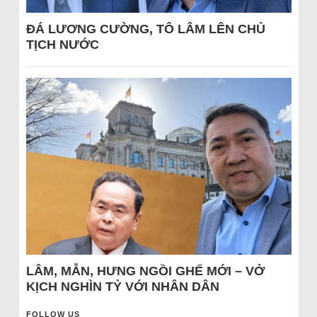
ĐÁ LƯƠNG CƯỜNG, TÔ LÂM LÊN CHỦ
TỊCH NƯỚC
LÂM, MẪN, HƯNG NGỒI GHẾ MỚI – VỞ
KỊCH NGHÌN TỶ VỚI NHÂN DÂN
FOLLOW US