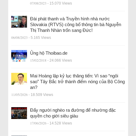
07/08/2023
- 15.070 Views
Đài phát thanh và Truyền hình nhà nước
Slovakia (RTVS) công bố thông tin bà Nguyễn
Thị Thanh Nhàn trốn sang Đức!
06/08/2023
- 5.165 Views
Ủng hộ Thoibao.de
15/02/2018
- 24.066 Views
Mai Hoàng lập kỷ lục thăng tiến: Vì sao “ngôi
sao” Tây Bắc trở thành điểm nóng của Bộ Công
an?
11/05/2026
- 18.509 Views
Đẩy người nghèo ra đường để nhường đặc
quyền cho giới siêu giàu
17/06/2026
- 14.528 Views