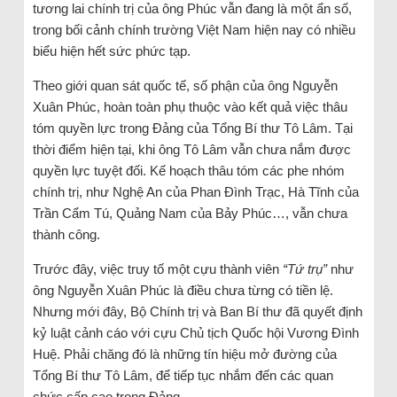
tương lai chính trị của ông Phúc vẫn đang là một ẩn số,
trong bối cảnh chính trường Việt Nam hiện nay có nhiều
biểu hiện hết sức phức tạp.
Theo giới quan sát quốc tế, số phận của ông Nguyễn
Xuân Phúc, hoàn toàn phụ thuộc vào kết quả việc thâu
tóm quyền lực trong Đảng của Tổng Bí thư Tô Lâm. Tại
thời điểm hiện tại, khi ông Tô Lâm vẫn chưa nắm được
quyền lực tuyệt đối. Kế hoạch thâu tóm các phe nhóm
chính trị, như Nghệ An của Phan Đình Trạc, Hà Tĩnh của
Trần Cẩm Tú, Quảng Nam của Bảy Phúc…, vẫn chưa
thành công.
Trước đây, việc truy tố một cựu thành viên
“Tứ trụ”
như
ông Nguyễn Xuân Phúc là điều chưa từng có tiền lệ.
Nhưng mới đây, Bộ Chính trị và Ban Bí thư đã quyết định
kỷ luật cảnh cáo với cựu Chủ tịch Quốc hội Vương Đình
Huệ. Phải chăng đó là những tín hiệu mở đường của
Tổng Bí thư Tô Lâm, để tiếp tục nhắm đến các quan
chức cấp cao trong Đảng.