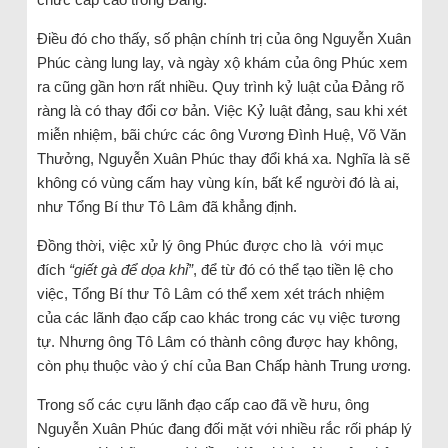
Điều đó cho thấy, số phận chính trị của ông Nguyễn Xuân
Phúc càng lung lay, và ngày xộ khám của ông Phúc xem
ra cũng gần hơn rất nhiều. Quy trình kỷ luật của Đảng rõ
ràng là có thay đổi cơ bản. Việc Kỷ luật đảng, sau khi xét
miễn nhiệm, bãi chức các ông Vương Đình Huệ, Võ Văn
Thưởng, Nguyễn Xuân Phúc thay đổi khá xa. Nghĩa là sẽ
không có vùng cấm hay vùng kín, bất kể người đó là ai,
như Tổng Bí thư Tô Lâm đã khẳng định.
Đồng thời, việc xử lý ông Phúc được cho là với mục
đích
“giết gà để dọa khỉ”
, để từ đó có thể tạo tiền lệ cho
việc, Tổng Bí thư Tô Lâm có thể xem xét trách nhiệm
của các lãnh đạo cấp cao khác trong các vụ việc tương
tự. Nhưng ông Tô Lâm có thành công được hay không,
còn phụ thuộc vào ý chí của Ban Chấp hành Trung ương.
Trong số các cựu lãnh đạo cấp cao đã về hưu, ông
Nguyễn Xuân Phúc đang đối mặt với nhiều rắc rối pháp lý