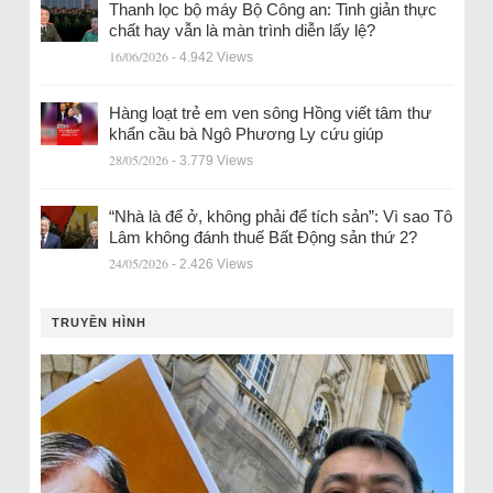
Thanh lọc bộ máy Bộ Công an: Tinh giản thực
chất hay vẫn là màn trình diễn lấy lệ?
16/06/2026
- 4.942 Views
Hàng loạt trẻ em ven sông Hồng viết tâm thư
khẩn cầu bà Ngô Phương Ly cứu giúp
28/05/2026
- 3.779 Views
“Nhà là để ở, không phải để tích sản”: Vì sao Tô
Lâm không đánh thuế Bất Động sản thứ 2?
24/05/2026
- 2.426 Views
TRUYỀN HÌNH