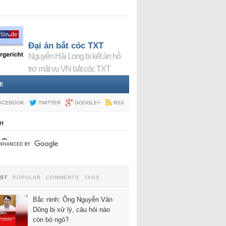
Đại án bắt cóc TXT
Nguyễn Hải Long bị kết án hỗ
trợ mật vụ VN bắt cóc TXT
E
ACEBOOK
TWITTER
GOOGLE+
RSS
H
EST
POPULAR
COMMENTS
TAGS
Bắc ninh: Ông Nguyễn Văn
Dũng bị xử lý, câu hỏi nào
còn bỏ ngỏ?