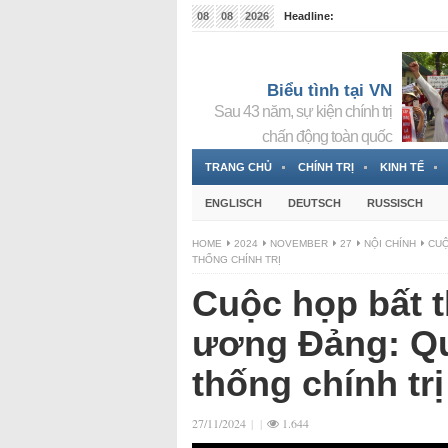
08
08
2026
Headline:
Đài phát thanh và Truyền hình nhà nước Slovakia (
Đức!
3 Jahren ago
Biểu tình tại VN
Sau 43 năm, sự kiện chính trị
chấn động toàn quốc
TRANG CHỦ
CHÍNH TRỊ
KINH TẾ
ENGLISCH
DEUTSCH
RUSSISCH
HOME
2024
NOVEMBER
27
NỘI CHÍNH
CUỘ
THỐNG CHÍNH TRỊ
Cuộc họp bất 
ương Đảng: Qu
thống chính trị
27/11/2024
|
|
1.644