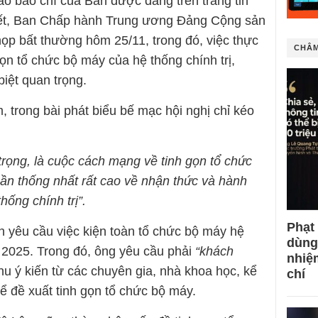
áo báo chí của Ban được đăng trên trang tin
iết, Ban Chấp hành Trung ương Đảng Cộng sản
ọp bất thường hôm 25/11, trong đó, việc thực
CHÂM
gọn tổ chức bộ máy của hệ thống chính trị,
iệt quan trọng.
 trong bài phát biểu bế mạc hội nghị chỉ kéo
trọng, là cuộc cách mạng về tinh gọn tổ chức
cần thống nhất rất cao về nhận thức và hành
hống chính trị”.
Phạt
yêu cầu việc kiện toàn tổ chức bộ máy hệ
dùng
m 2025. Trong đó, ông yêu cầu phải
“khách
nhiệ
 thu ý kiến từ các chuyên gia, nhà khoa học, kể
chí
 đề xuất tinh gọn tổ chức bộ máy.