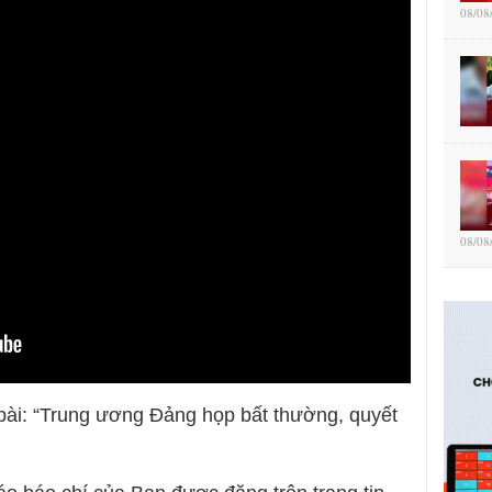
08/08
08/08
bài: “Trung ương Đảng họp bất thường, quyết