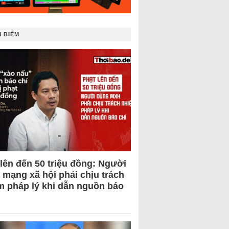
 BIẾM
 lên đến 50 triệu đồng: Người
 mạng xã hội phải chịu trách
m pháp lý khi dẫn nguồn báo