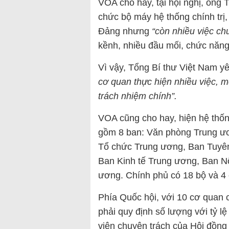
VOA cho hay, tại hội nghị, ông 
chức bộ máy hệ thống chính trị,
Đảng nhưng
“còn nhiều việc c
kềnh, nhiều đầu mối, chức năng
Vì vậy, Tổng Bí thư Việt Nam y
cơ quan thực hiện nhiều việc, mộ
trách nhiệm chính”.
VOA cũng cho hay, hiện hệ th
gồm 8 ban: Văn phòng Trung ư
Tổ chức Trung ương, Ban Tuyê
Ban Kinh tế Trung ương, Ban N
ương. Chính phủ có 18 bộ và 4
Phía Quốc hội, với 10 cơ quan
phải quy định số lượng với tỷ lệ
viên chuyên trách của Hội đồng