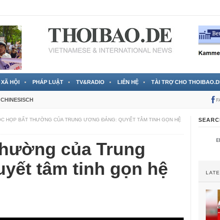
RTVS) công bố thông tin bà Nguyễn Thị Thanh Nhàn trốn sang
XÃ HỘI
PHÁP LUẬT
TV&RADIO
LIÊN HỆ
TÀI TRỢ CHO THOIBAO.D
CHINESISCH
F
C HỌP BẤT THƯỜNG CỦA TRUNG ƯƠNG ĐẢNG: QUYẾT TÂM TINH GỌN HỆ
SEARC
thường của Trung
yết tâm tinh gọn hệ
LAT