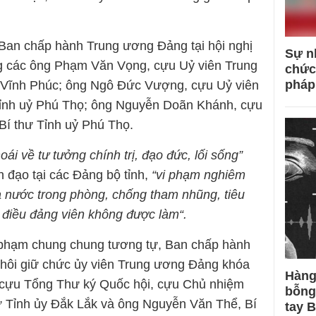
Ban chấp hành Trung ương Đảng tại hội nghị
Sự n
ng các ông Phạm Văn Vọng, cựu Uỷ viên Trung
chức
pháp
 Vĩnh Phúc; ông Ngô Đức Vượng, cựu Uỷ viên
Tỉnh uỷ Phú Thọ; ông Nguyễn Doãn Khánh, cựu
Bí thư Tỉnh uỷ Phú Thọ.
oái về tư tưởng chính trị, đạo đức, lối sống”
h đạo tại các Đảng bộ tỉnh,
“vi phạm nghiêm
 nước trong phòng, chống tham nhũng, tiêu
 điều đảng viên không được làm“.
 phạm chung chung tương tự, Ban chấp hành
thôi giữ chức ủy viên Trung ương Đảng khóa
Hàng
 cựu Tổng Thư ký Quốc hội, cựu Chủ nhiệm
bỗng
ư Tỉnh ủy Đắk Lắk và ông Nguyễn Văn Thể, Bí
tay 