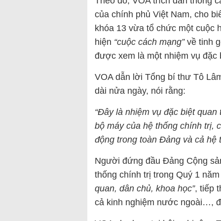
Theo đó, VOA trích dẫn thông c
của chính phủ Việt Nam, cho b
khóa 13 vừa tổ chức một cuộc h
hiện
“cuộc cách mạng”
về tinh 
được xem là một nhiệm vụ đặc b
VOA dẫn lời Tổng bí thư Tô Lâm,
dài nửa ngày, nói rằng:
“Đây là nhiệm vụ đặc biệt quan 
bộ máy của hệ thống chính trị, 
động trong toàn Đảng và cả hệ t
Người đứng đầu Đảng Cộng sản 
thống chính trị trong Quý 1 nă
quan, dân chủ, khoa học”
, tiếp
cả kinh nghiệm nước ngoài…, để