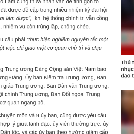
Tô Lâm cũng thừa nhận vấn đề tinh gọn tổ
 đã được đề cập trong nhiều nhiệm kỳ đại hội
hưa làm được”,
khi hệ thống chính trị vẫn cồng
, nhiệm vụ còn trùng lặp, chồng chéo.
êu cầu phải
“thực hiện nghiêm nguyên tắc một
t việc chỉ giao một cơ quan chủ trì và chịu
Thủ 
nhục 
ống Trung ương Đảng Cộng sản Việt Nam bao
đạo 
ơng Đảng, Ủy ban Kiểm tra Trung ương, Ban
n giáo Trung ương, Ban Dân vận Trung ương,
ội chính Trung ương, Ban Đối ngoại Trung
 cơ quan ngang bộ.
 chuyên môn và 9 ủy ban, cũng được yêu cầu
 hợp lý giữa lãnh đạo, ủy viên thường trực, ủy
 Dân tộc, và các ủy ban theo hướng giảm cấp