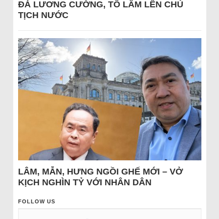
ĐÁ LƯƠNG CƯỜNG, TÔ LÂM LÊN CHỦ
TỊCH NƯỚC
LÂM, MẪN, HƯNG NGỒI GHẾ MỚI – VỞ
KỊCH NGHÌN TỶ VỚI NHÂN DÂN
FOLLOW US