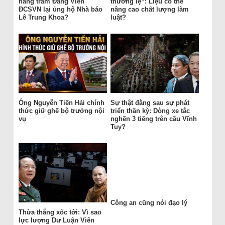
hàng trăm Đảng Viên
thường lệ“: Liệu có thể
ĐCSVN lại ủng hộ Nhà báo
nâng cao chất lượng làm
Lê Trung Khoa?
luật?
Ông Nguyễn Tiến Hải chính
Sự thật đằng sau sự phát
thức giữ ghế bộ trưởng nội
triển thần kỳ: Dòng xe tắc
vụ
nghẽn 3 tiếng trên cầu Vĩnh
Tuy?
Công an cũng nói đạo lý
Thừa thắng xốc tới: Vì sao
lực lượng Dư Luận Viên