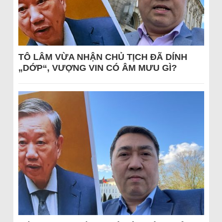
TÔ LÂM VỪA NHẬN CHỦ TỊCH ĐÃ DÍNH
„DỚP“, VƯỢNG VIN CÓ ÂM MƯU GÌ?