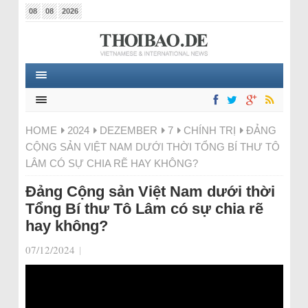
08
08
2026
HOME
2024
DEZEMBER
7
CHÍNH TRỊ
ĐẢNG
CỘNG SẢN VIỆT NAM DƯỚI THỜI TỔNG BÍ THƯ TÔ
LÂM CÓ SỰ CHIA RẼ HAY KHÔNG?
Đảng Cộng sản Việt Nam dưới thời
Tổng Bí thư Tô Lâm có sự chia rẽ
hay không?
07/12/2024
|