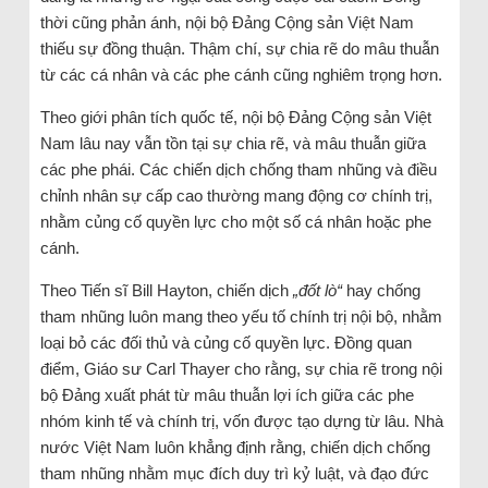
thời cũng phản ánh, nội bộ Đảng Cộng sản Việt Nam
thiếu sự đồng thuận. Thậm chí, sự chia rẽ do mâu thuẫn
từ các cá nhân và các phe cánh cũng nghiêm trọng hơn.
Theo giới phân tích quốc tế, nội bộ Đảng Cộng sản Việt
Nam lâu nay vẫn tồn tại sự chia rẽ, và mâu thuẫn giữa
các phe phái. Các chiến dịch chống tham nhũng và điều
chỉnh nhân sự cấp cao thường mang động cơ chính trị,
nhằm củng cố quyền lực cho một số cá nhân hoặc phe
cánh.
Theo Tiến sĩ Bill Hayton, chiến dịch
„đốt lò“
hay chống
tham nhũng luôn mang theo yếu tố chính trị nội bộ, nhằm
loại bỏ các đối thủ và củng cố quyền lực. Đồng quan
điểm, Giáo sư Carl Thayer cho rằng, sự chia rẽ trong nội
bộ Đảng xuất phát từ mâu thuẫn lợi ích giữa các phe
nhóm kinh tế và chính trị, vốn được tạo dựng từ lâu. Nhà
nước Việt Nam luôn khẳng định rằng, chiến dịch chống
tham nhũng nhằm mục đích duy trì kỷ luật, và đạo đức