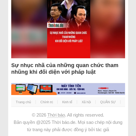
Sự nhục nhã của những quan chức tham
nhũng khi đối diện với pháp luật
Trang chủ
Chính trị
Kinh tế
Xã hội
QUÂN SỰ
© 2026
Thời báo
. All rights reserved.
Bản quyền @2025 Thời báo.de. Mọi sao chép nội dung
từ trang này phải được đồng ý bởi tác giả