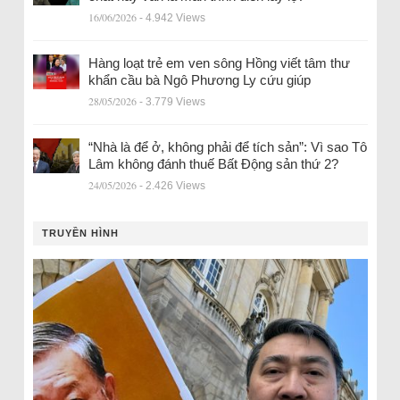
16/06/2026
- 4.942 Views
Hàng loạt trẻ em ven sông Hồng viết tâm thư
khẩn cầu bà Ngô Phương Ly cứu giúp
28/05/2026
- 3.779 Views
“Nhà là để ở, không phải để tích sản”: Vì sao Tô
Lâm không đánh thuế Bất Động sản thứ 2?
24/05/2026
- 2.426 Views
TRUYỀN HÌNH