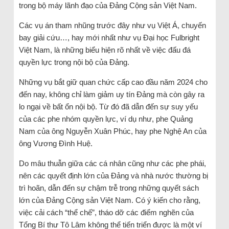
trong bộ máy lãnh đạo của Đảng Cộng sản Việt Nam.
Các vụ án tham nhũng trước đây như vụ Việt Á, chuyến
bay giải cứu…, hay mới nhất như vụ Đại học Fulbright
Việt Nam, là những biểu hiện rõ nhất về việc đấu đá
quyền lực trong nội bộ của Đảng.
Những vụ bắt giữ quan chức cấp cao đầu năm 2024 cho
đến nay, không chỉ làm giảm uy tín Đảng mà còn gây ra
lo ngại về bất ổn nội bộ. Từ đó đã dẫn đến sự suy yếu
của các phe nhóm quyền lực, ví dụ như, phe Quảng
Nam của ông Nguyễn Xuân Phúc, hay phe Nghệ An của
ông Vương Đình Huệ.
Do mâu thuẫn giữa các cá nhân cũng như các phe phái,
nên các quyết định lớn của Đảng và nhà nước thường bị
trì hoãn, dẫn đến sự chậm trễ trong những quyết sách
lớn của Đảng Cộng sản Việt Nam. Có ý kiến cho rằng,
việc cải cách “thể chế”, tháo dỡ các điểm nghẽn của
Tổng Bí thư Tô Lâm không thể tiến triển được là một ví