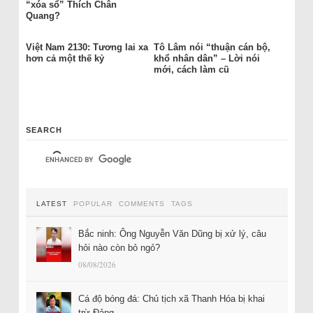
“xóa sổ” Thích Chân
Quang?
Việt Nam 2130: Tương lai xa
Tô Lâm nói “thuận cán bộ,
hơn cả một thế kỷ
khổ nhân dân” – Lời nói
mới, cách làm cũ
SEARCH
LATEST
POPULAR
COMMENTS
TAGS
Bắc ninh: Ông Nguyễn Văn Dũng bị xử lý, câu
hỏi nào còn bỏ ngỏ?
08/08/2026
Cá độ bóng đá: Chủ tịch xã Thanh Hóa bị khai
trừ Đảng