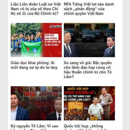
Liệu Liên đoàn Luật sư Việt
RFA Tiếng Việt lọt vào danh
Nam có bị xóa sổ theo Chỉ
sách „phản động“ của
thị số 11 của Bộ Chính trị?
chính quyền Việt Nam
Giáo dục khai phóng: Ai
Xe sang vô giá: Đặc quyền
mới đang sợ tự do tư duy
cho lãnh đạo hay củng cố
hậu thuẫn chính trị cho Tô
Lâm?
Kỷ nguyên Tô Lâm: Vì sao
Quốc hội họp „không