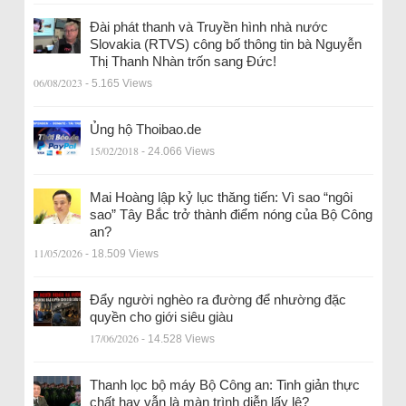
Đài phát thanh và Truyền hình nhà nước
Slovakia (RTVS) công bố thông tin bà Nguyễn
Thị Thanh Nhàn trốn sang Đức!
06/08/2023
- 5.165 Views
Ủng hộ Thoibao.de
15/02/2018
- 24.066 Views
Mai Hoàng lập kỷ lục thăng tiến: Vì sao “ngôi
sao” Tây Bắc trở thành điểm nóng của Bộ Công
an?
11/05/2026
- 18.509 Views
Đẩy người nghèo ra đường để nhường đặc
quyền cho giới siêu giàu
17/06/2026
- 14.528 Views
Thanh lọc bộ máy Bộ Công an: Tinh giản thực
chất hay vẫn là màn trình diễn lấy lệ?