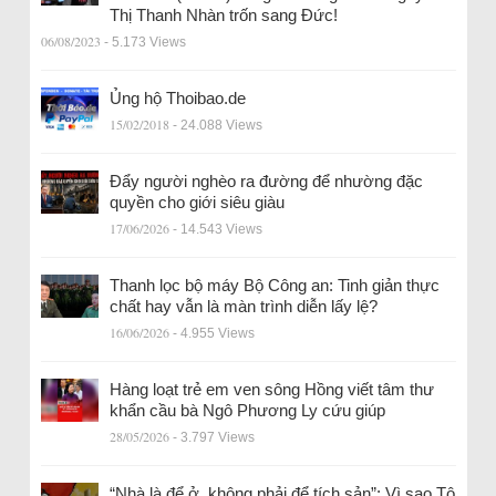
Thị Thanh Nhàn trốn sang Đức!
06/08/2023
- 5.173 Views
Ủng hộ Thoibao.de
15/02/2018
- 24.088 Views
Đẩy người nghèo ra đường để nhường đặc
quyền cho giới siêu giàu
17/06/2026
- 14.543 Views
Thanh lọc bộ máy Bộ Công an: Tinh giản thực
chất hay vẫn là màn trình diễn lấy lệ?
16/06/2026
- 4.955 Views
Hàng loạt trẻ em ven sông Hồng viết tâm thư
khẩn cầu bà Ngô Phương Ly cứu giúp
28/05/2026
- 3.797 Views
“Nhà là để ở, không phải để tích sản”: Vì sao Tô