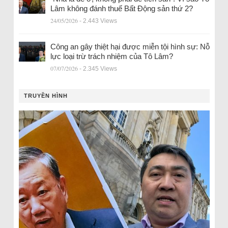
Lâm không đánh thuế Bất Động sản thứ 2?
24/05/2026
- 2.443 Views
Công an gây thiệt hại được miễn tội hình sự: Nỗ
lực loại trừ trách nhiệm của Tô Lâm?
07/07/2026
- 2.345 Views
TRUYỀN HÌNH