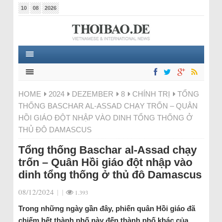
10
08
2026
HOME
2024
DEZEMBER
8
CHÍNH TRỊ
TỔNG
THỐNG BASCHAR AL-ASSAD CHẠY TRỐN – QUÂN
HỒI GIÁO ĐỘT NHẬP VÀO DINH TỔNG THỐNG Ở
THỦ ĐÔ DAMASCUS
Tổng thống Baschar al-Assad chạy
trốn – Quân Hồi giáo đột nhập vào
dinh tổng thống ở thủ đô Damascus
08/12/2024
|
|
1.393
Trong những ngày gần đây, phiến quân Hồi giáo đã
chiếm hết thành phố này đến thành phố khác của