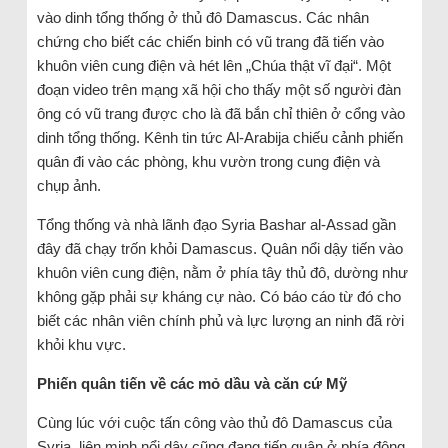
vào dinh tổng thống ở thủ đô Damascus. Các nhân
chứng cho biết các chiến binh có vũ trang đã tiến vào
khuôn viên cung điện và hét lên „Chúa thật vĩ đại“. Một
đoạn video trên mạng xã hội cho thấy một số người đàn
ông có vũ trang được cho là đã bắn chỉ thiên ở cổng vào
dinh tổng thống. Kênh tin tức Al-Arabija chiếu cảnh phiến
quân đi vào các phòng, khu vườn trong cung điện và
chụp ảnh.
Tổng thống và nhà lãnh đạo Syria Bashar al-Assad gần
đây đã chạy trốn khỏi Damascus. Quân nổi dậy tiến vào
khuôn viên cung điện, nằm ở phía tây thủ đô, dường như
không gặp phải sự kháng cự nào. Có báo cáo từ đó cho
biết các nhân viên chính phủ và lực lượng an ninh đã rời
khỏi khu vực.
Phiến quân tiến về các mỏ dầu và căn cứ Mỹ
Cùng lúc với cuộc tấn công vào thủ đô Damascus của
Syria, liên minh nổi dậy cũng đang tiến quân ở phía đông