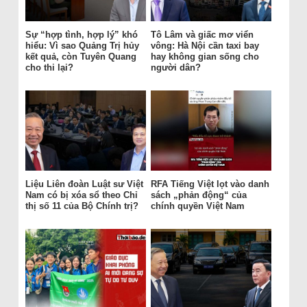
Sự “hợp tình, hợp lý” khó
Tô Lâm và giấc mơ viển
hiểu: Vì sao Quảng Trị hủy
vông: Hà Nội cần taxi bay
kết quả, còn Tuyên Quang
hay không gian sống cho
cho thi lại?
người dân?
Liệu Liên đoàn Luật sư Việt
RFA Tiếng Việt lọt vào danh
Nam có bị xóa sổ theo Chỉ
sách „phản động“ của
thị số 11 của Bộ Chính trị?
chính quyền Việt Nam