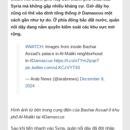
Syria mà không gặp nhiều kháng cự. Giờ đây họ
cũng có thể vào dinh tổng thống ở Damascus một
cách gần như tự do. Ở phía đông bắc đất nước, quân
nổi dậy đang nắm quyền kiểm soát các khu vực mở
rộng.
#WATCH
: Images from inside Bashar
Assad’s palace in Al-Maliki neighborhood
in
#Damascus
https://t.co/oTYm2iyqeT
pic.twitter.com/uLKCzVYT43
— Arab News (@arabnews)
December 8,
2024
Hình ảnh từ bên trong cung điện của Bashar Assad ở khu
phố Al-Maliki tại #Damascus
Sau khi tiến nhanh vào Syria, quân nổi dậy đã đột nhập