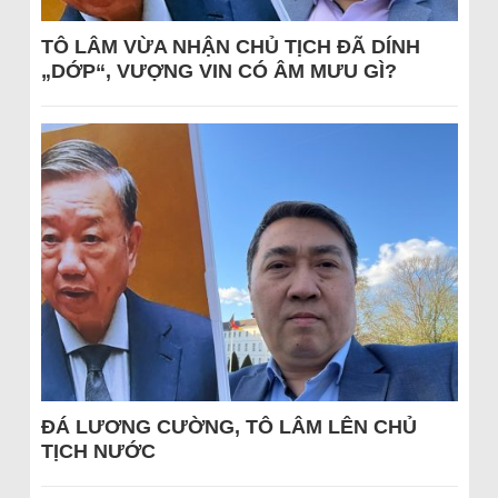
TÔ LÂM VỪA NHẬN CHỦ TỊCH ĐÃ DÍNH
„DỚP“, VƯỢNG VIN CÓ ÂM MƯU GÌ?
ĐÁ LƯƠNG CƯỜNG, TÔ LÂM LÊN CHỦ
TỊCH NƯỚC