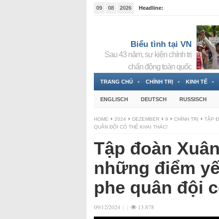
09
08
2026
Headline:
Tin bà Nguyễn Thị Thanh Nhàn đang ẩn náu tại Đức
Biểu tình tại VN
Sau 43 năm, sự kiện chính trị
chấn động toàn quốc
TRANG CHỦ
CHÍNH TRỊ
KINH TẾ
ENGLISCH
DEUTSCH
RUSSISCH
HOME
2024
DEZEMBER
9
CHÍNH TRỊ
TẬP 
QUÂN ĐỘI CÓ THỂ KHAI THÁC!
Tập đoàn Xuân
những điểm yế
phe quân đội c
09/12/2024
|
|
13.878