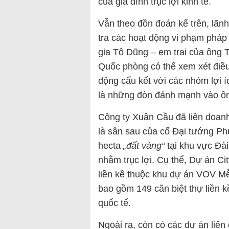
của gia đình trục lợi kinh tế.
Vẫn theo đồn đoán kể trên, lãn
tra các hoạt động vi phạm pháp
gia Tô Dũng – em trai của ông 
Quốc phòng có thể xem xét điều
động cấu kết với các nhóm lợi í
là những đòn đánh mạnh vào ôn
Công ty Xuân Cầu đã liên doanh
là sân sau của cố Đại tướng P
hecta
„đất vàng“
tại khu vực Đài
nhằm trục lợi. Cụ thể, Dự án Ci
liền kề thuộc khu dự án VOV Mễ 
bao gồm 149 căn biệt thự liền 
quốc tế.
Ngoài ra, còn có các dự án liên