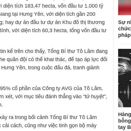
i diện tích 183,47 hecta, vốn đầu tư 1.000 tỷ
Giang tại Hưng Yên, với diện tích gần 200
Sự n
ng; hay dự án đầu tư dự án Khu đô thị thương
chức
ình, với diện tích 60,3 hecta, tổng vốn đầu tư
pháp
 tin kể trên cho thấy, Tổng Bí thư Tô Lâm đang
 quân đội có thể khai thác, để tạo áp lực đối
 Hưng Yên, trong cuộc đấu đá, tranh giành
 95% cổ phần của Công ty AVG của Tô Lâm,
em xét, với mục tiêu đánh thẳng vào
“tử huyệt”
,
m.
Hàng
ảy ra trong bối cảnh Tổng Bí thư Tô Lâm
bỗng
c cải cách, cũng như việc tinh gọn bộ máy
tay 