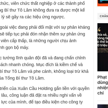
chức, viên chức thất nghiệp ở các thành phố
ổng Bí thư Tô Lâm không đưa ra được một kế
 lý sẽ gây ra các hiệu ứng ngược.
CHÂM
goài việc đang phải đối mặt với sự phản kháng
sẽ tiếp tục phải đón nhận thêm sự phản ứng
 viên cấp thấp, là những người chịu ảnh
inh gọn bộ máy.
 tướng lĩnh quân đội đã và đang chấn chỉnh
 cách nhanh chóng. Mục đích là kiềm chế và
Bí thư Tô Lâm và phe cánh, không loại trừ khả
Phạt
của Tổng Bí thư Tô Lâm.
dùng
nhiệ
triển của Xuân Cầu Holding gắn liền với quyền
chí
 lâu, công luận đã đặt ra nhiều nghi vấn về
 lực của mình, để tạo điều kiện cho công ty