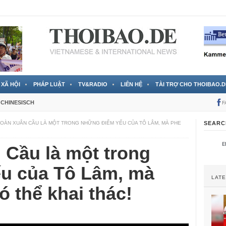
 đã được chính thức xác nhận
3 Jahren ago
XÃ HỘI
PHÁP LUẬT
TV&RADIO
LIÊN HỆ
TÀI TRỢ CHO THOIBAO.D
CHINESISCH
F
ĐOÀN XUÂN CẦU LÀ MỘT TRONG NHỮNG ĐIỂM YẾU CỦA TÔ LÂM, MÀ PHE
SEARC
 Cầu là một trong
u của Tô Lâm, mà
LAT
ó thể khai thác!