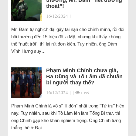
thương, Mr. Đàm “hết đường
thoát”!
16/12/2024
|
Mr. Đàm tự nghịch dại gây tai nạn cho chính mình, rồi đòi
bồi thường đến 15 triệu đô la Mỹ, nhưng khi thấy không
thể “nuốt trôi”, thì lại rút đơn kiện. Tuy nhiên, ông Đàm
Vĩnh Hưng suy…
Phạm Minh Chính chưa già,
Ba Dũng và Tô Lâm đã chuẩn
bị người thay thế?
16/12/2024
|
|
1.195
Phạm Minh Chính là võ sĩ “lì đòn” nhất trong “Tứ trụ” hiện
nay. Tuy nhiên, sau khi Tô Lâm lên làm Tổng Bí thư, thì
ông Chính gặp khó khăn nghiêm trọng. Ông Chính từng
thắng thế ở Đại…