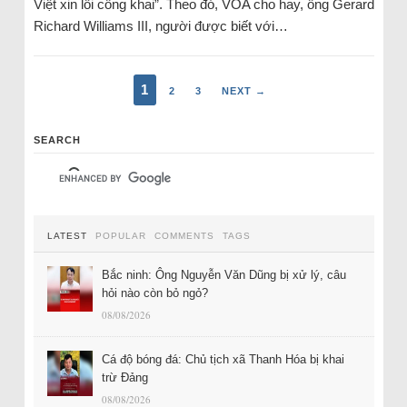
Việt xin lỗi công khai”. Theo đó, VOA cho hay, ông Gerard
Richard Williams III, người được biết với…
1
2
3
NEXT →
SEARCH
LATEST
POPULAR
COMMENTS
TAGS
Bắc ninh: Ông Nguyễn Văn Dũng bị xử lý, câu
hỏi nào còn bỏ ngỏ?
08/08/2026
Cá độ bóng đá: Chủ tịch xã Thanh Hóa bị khai
trừ Đảng
08/08/2026