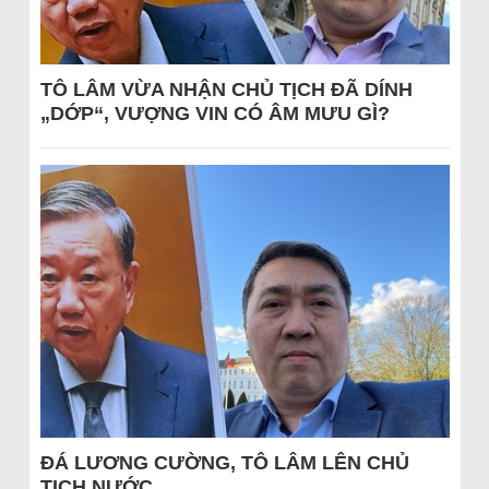
TÔ LÂM VỪA NHẬN CHỦ TỊCH ĐÃ DÍNH
„DỚP“, VƯỢNG VIN CÓ ÂM MƯU GÌ?
ĐÁ LƯƠNG CƯỜNG, TÔ LÂM LÊN CHỦ
TỊCH NƯỚC