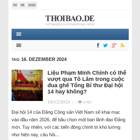
09
08
2026
16. DEZEMBER 2024
TAG:
Liệu Phạm Minh Chính có thể
vượt qua Tô Lâm trong cuộc
đua ghế Tổng Bí thư Đại hội
14 hay không?
16/12/2024
|
|
4.983
Đại hội 14 của Đảng Cộng sản Việt Nam sẽ khai mạc
vào đầu năm 2026, để bầu chọn một ban lãnh đạo Đảng
mới. Tuy nhiên, với các biến động chính trị khó lường
như hiện nay, câu hỏi…