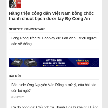
Hàng triệu công dân Việt Nam bỗng chốc
thành chuột bạch dưới tay Bộ Công An
NEUESTE KOMMENTARE
Long Rồng Trần
zu
Bao vây dư luận viên – triệu người
dân sẽ thắng
BÀI MỚI
Bắc ninh: Ông Nguyễn Văn Dũng bị xử lý, câu hỏi nào
còn bỏ ngỏ?
08/08/2026
Cá độ bóng đá: Chủ tịch xã Thanh Hóa bị khai trừ Đảng