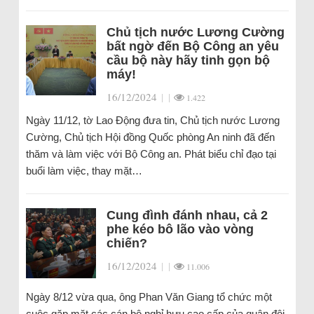
Chủ tịch nước Lương Cường
bất ngờ đến Bộ Công an yêu
cầu bộ này hãy tinh gọn bộ
máy!
16/12/2024
|
|
1.422
Ngày 11/12, tờ Lao Động đưa tin, Chủ tịch nước Lương
Cường, Chủ tịch Hội đồng Quốc phòng An ninh đã đến
thăm và làm việc với Bộ Công an. Phát biểu chỉ đạo tại
buổi làm việc, thay mặt…
Cung đình đánh nhau, cả 2
phe kéo bô lão vào vòng
chiến?
16/12/2024
|
|
11.006
Ngày 8/12 vừa qua, ông Phan Văn Giang tổ chức một
cuộc gặp mặt các cán bộ nghỉ hưu cao cấp của quân đội