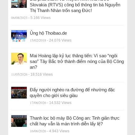
Slovakia (RTVS) công bố thông tin bà Nguyễn
Thị Thanh Nhàn trốn sang Đức!
06/08/2023
- 5.166 Views
Ủng hộ Thoibao.de
15/02/2018
- 24.076 Views
Mai Hoàng lập kỷ lục thăng tiến: Vì sao “ngôi
sao” Tây Bắc trở thành điểm nóng của Bộ Công
an?
11/05/2026
- 18.516 Views
Đẩy người nghèo ra đường để nhường đặc
quyền cho giới siêu giàu
17/06/2026
- 14.532 Views
Thanh lọc bộ máy Bộ Công an: Tinh giản thực
chất hay vẫn là màn trình diễn lấy lệ?
16/06/2026
- 4.943 Views