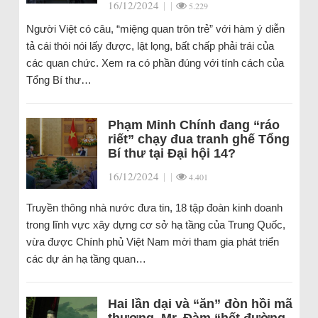
16/12/2024
|
|
5.229
Người Việt có câu, “miệng quan trôn trẻ” với hàm ý diễn
tả cái thói nói lấy được, lật lọng, bất chấp phải trái của
các quan chức. Xem ra có phần đúng với tính cách của
Tổng Bí thư…
Phạm Minh Chính đang “ráo
riết” chạy đua tranh ghế Tổng
Bí thư tại Đại hội 14?
16/12/2024
|
|
4.401
Truyền thông nhà nước đưa tin, 18 tập đoàn kinh doanh
trong lĩnh vực xây dựng cơ sở hạ tầng của Trung Quốc,
vừa được Chính phủ Việt Nam mời tham gia phát triển
các dự án hạ tầng quan…
Hai lần dại và “ăn” đòn hồi mã