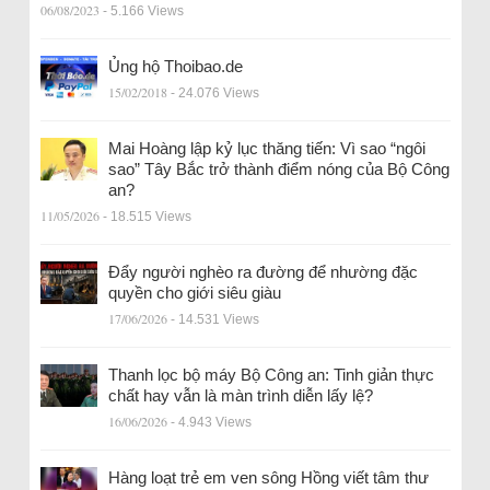
06/08/2023
- 5.166 Views
Ủng hộ Thoibao.de
15/02/2018
- 24.076 Views
Mai Hoàng lập kỷ lục thăng tiến: Vì sao “ngôi
sao” Tây Bắc trở thành điểm nóng của Bộ Công
an?
11/05/2026
- 18.515 Views
Đẩy người nghèo ra đường để nhường đặc
quyền cho giới siêu giàu
17/06/2026
- 14.531 Views
Thanh lọc bộ máy Bộ Công an: Tinh giản thực
chất hay vẫn là màn trình diễn lấy lệ?
16/06/2026
- 4.943 Views
Hàng loạt trẻ em ven sông Hồng viết tâm thư