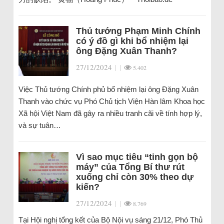
Thủ tướng Phạm Minh Chính
có ý đồ gì khi bổ nhiệm lại
ông Đặng Xuân Thanh?
27/12/2024
|
|
5.402
Việc Thủ tướng Chính phủ bổ nhiệm lại ông Đặng Xuân
Thanh vào chức vụ Phó Chủ tịch Viện Hàn lâm Khoa học
Xã hội Việt Nam đã gây ra nhiều tranh cãi về tính hợp lý,
và sự tuân…
Vì sao mục tiêu “tinh gọn bộ
máy” của Tổng Bí thư rút
xuống chỉ còn 30% theo dự
kiến?
27/12/2024
|
|
8.769
Tại Hội nghị tổng kết của Bộ Nội vụ sáng 21/12, Phó Thủ