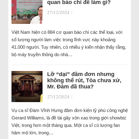
quan báo chí để làm gì?
27/12/2024
|
Việt Nam hiện có 884 cơ quan báo chí các thể loại, với
số lượng người làm việc trong lĩnh vực này khoảng
41.000 người. Tuy nhiên, có nhiều ý kiến nhận thấy rằng,
bộ máy truyền thông do nhà…
Lỡ “dại” đâm đơn nhưng
không thể rút, Tòa chưa xử,
Mr. Đàm đã thua?
27/12/2024
|
Vụ ca sĩ Đàm Vĩnh Hưng đâm đơn kiện tỷ phú công nghệ
Gerard Williams, là đề tài gây xôn xao trong giới showbiz
Việt, trong hơn một tháng qua. Một ca sĩ có lượng fan
hâm mộ lớn, trong…