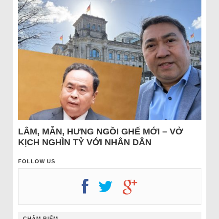
LÂM, MẪN, HƯNG NGỒI GHẾ MỚI – VỞ
KỊCH NGHÌN TỶ VỚI NHÂN DÂN
FOLLOW US
CHÂM BIẾM