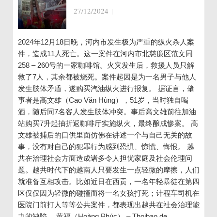
27/12/2024
|
2024年12月18日晚，河内市发生极为严重的纵火杀人案
件，造成11人死亡。这一案件在河内市北慈廉区范文同
258 – 260号的一家咖啡馆。火灾发生后，救援人员只解
救了7人，其余都被烧死。案件起因是为一名男子与他人
发生肢体矛盾，遂购买汽油纵火进行报复。 据证言，肇
事者是高文雄（Cao Văn Hùng），51岁，当时独自喝
酒，随后同7名客人发生肢体冲突。事后高文雄前往加油
站购买7升起抽折返咖啡厅实施纵火，最终酿成惨案。 高
文雄被捕后的口供里面仿佛在讲述一个与自己无关的故
事，没有对自己的犯罪行为感到恐惧、惊慌、悔恨。 越
共在治理社会方面造成诸多令人担忧家庭及社会伦理问
题。越共时代下的越南人只要发生一点轻微的摩擦，人们
就准备互相攻击。比如近日在西贡，一名年轻暴徒在第四
区仅仅因为轻微的碰撞而将一名女孩打死；计程车司机在
医院门前打人等等公共案件，都表现出越共在社会治理能
力的缺陷。 黄福（Hoàng Phúc） – Thoibao.de