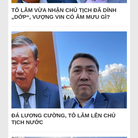
TÔ LÂM VỪA NHẬN CHỦ TỊCH ĐÃ DÍNH
„DỚP“, VƯỢNG VIN CÓ ÂM MƯU GÌ?
ĐÁ LƯƠNG CƯỜNG, TÔ LÂM LÊN CHỦ
TỊCH NƯỚC