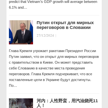
predict that Vietnam’s GDP growth will average between
6.1% and…
Путин открыт для мирных
переговоров в Словакии
27/12/2024
|
Глава Кремля угрожает ракетами Президент России
Путин заявил, что он открыт для мирных переговоров
с правительством в Киеве. Он может представить
себе Словакию в качестве места проведения
переговоров. Глава Кремля подчеркивает, что все
поставленные цели в Украине будут достигнуты.
По…
河内：人性野蛮，用汽油烧死11
人！