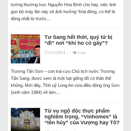
tướng thường trực Nguyễn Hòa Bình cho hay, việc tinh
gọn bộ máy lần này sẽ ảnh hưởng “khá đông, có thể là
đông nhất từ trước…
Tư Sang hết thời, quý tử bị
“đì” nơi “khỉ ho cò gáy”?
27/12/2024
|
|
8.628
Trương Tấn Sơn – con trai cựu Chủ tịch nước Trương
Tấn Sang, được xem là một hạt giống đỏ có thân thế
khủng. Mới đây, Tỉnh uỷ Long An vừa điều động ông Sơn
(sinh năm 1984) về làm…
Từ vụ ngộ độc thực phẩm
nghiêm trọng, “Vinhomes” là
“tên húy” của Vượng hay Tô?