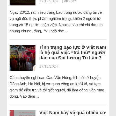
27/12/2024
|
|
4.377
Ngày 20/12, rất nhiều trang báo trong nước đăng tải về
vụ ngộ độc thực phẩm nghiêm trọng, khiến 2 người tử
vong và 15 người nhập viện. Nhưng báo chí chỉ đưa tin
chung chung, rằng, “vụ ngộ độc…
Tình trạng bạo lực ở Việt Nam
là hệ quả việc “trả thù” người
dân của Đại tướng Tô Lâm?
27/12/2024
|
Câu chuyện nghi can Cao Văn Hùng, 51 tuổi, ở huyện
Đông Anh, Hà Nội, bị cơ quan công an khởi tố, và tạm
giam để điều tra về tội giết người, đã làm công luận rúng
động. Vào đêm…
Việt Nam bày vẽ quá nhiều cơ