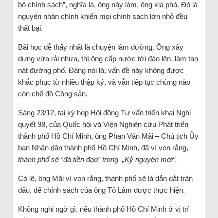
bộ chính sách”, nghĩa là, ông này làm, ông kia phá. Đó là
nguyên nhân chính khiến mọi chính sách lớn nhỏ đều
thất bại.
Bài học dễ thấy nhất là chuyện làm đường. Ông xây
dựng vừa rải nhựa, thì ông cấp nước tới đào lên, làm tan
nát đường phố. Đáng nói là, vấn đề này không được
khắc phục từ nhiều thập kỷ, và vẫn tiếp tục chừng nào
còn chế độ Cộng sản.
Sáng 23/12, tại kỳ họp Hội đồng Tư vấn triển khai Nghị
quyết 98, của Quốc hội và Viện Nghiên cứu Phát triển
thành phố Hồ Chí Minh, ông Phan Văn Mãi – Chủ tịch Ủy
ban Nhân dân thành phố Hồ Chí Minh, đã ví von rằng,
thành phố sẽ “đá tiền đạo” trong „Kỷ nguyên mới”.
Có lẽ, ông Mãi ví von rằng, thành phố sẽ là dẫn dắt trận
đấu, để chính sách của ông Tô Lâm được thực hiện.
Không nghi ngờ gì, nếu thành phố Hồ Chí Minh ở vị trí