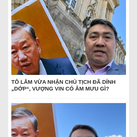
TÔ LÂM VỪA NHẬN CHỦ TỊCH ĐÃ DÍNH
„DỚP“, VƯỢNG VIN CÓ ÂM MƯU GÌ?