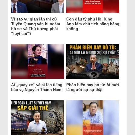
Vì sao vụ gian lận thi cử
Con dâu tỷ phú Hồ Hùng
Tuyên Quang vẫn bị ngâm
Anh làm chủ tịch hãng hàng
hồ sơ và Thủ tướng phải
không
“tuýt còi”?
Ai „quay xe“ và ai lên tiếng
Phản biện hay bỏ tù: Ai mới
bảo vệ Nguyễn Thành Nam
là người sợ sự thật