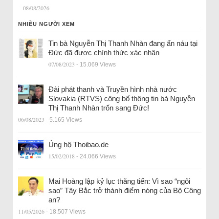
08/08/2026
NHIỀU NGƯỜI XEM
Tin bà Nguyễn Thị Thanh Nhàn đang ẩn náu tại
Đức đã được chính thức xác nhận
07/08/2023
- 15.069 Views
Đài phát thanh và Truyền hình nhà nước
Slovakia (RTVS) công bố thông tin bà Nguyễn
Thị Thanh Nhàn trốn sang Đức!
06/08/2023
- 5.165 Views
Ủng hộ Thoibao.de
15/02/2018
- 24.066 Views
Mai Hoàng lập kỷ lục thăng tiến: Vì sao “ngôi
sao” Tây Bắc trở thành điểm nóng của Bộ Công
an?
11/05/2026
- 18.507 Views