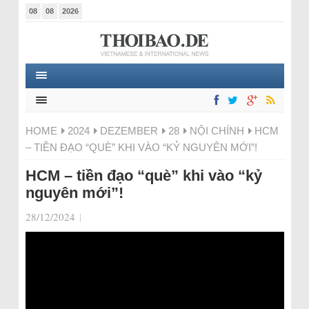
08
08
2026
HOME
2024
DEZEMBER
28
NỘI CHÍNH
HCM
– TIỀN ĐẠO “QUÈ” KHI VÀO “KỶ NGUYÊN MỚI”!
HCM – tiền đạo “què” khi vào “kỷ
nguyên mới”!
28/12/2024
|