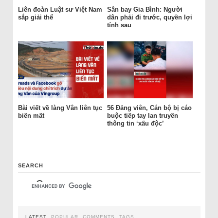
Liên đoàn Luật sư Việt Nam
Sân bay Gia Bình: Người
sắp giải thể
dân phải đi trước, quyền lợi
tính sau
Bài viết về làng Vân liên tục
56 Đảng viên, Cán bộ bị cáo
biến mất
buộc tiếp tay lan truyền
thông tin ‘xấu độc’
SEARCH
LATEST
POPULAR
COMMENTS
TAGS