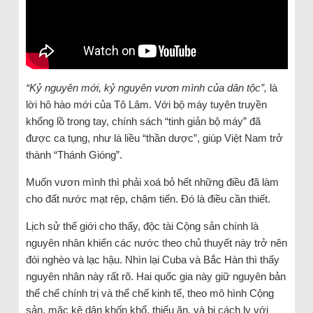
“Kỷ nguyên mới, kỷ nguyên vươn mình của dân tộc”,
là
lời hô hào mới của Tô Lâm. Với bộ máy tuyên truyền
khổng lồ trong tay, chính sách “tinh giản bộ máy” đã
được ca tụng, như là liều “thần dược”, giúp Việt Nam trở
thành “Thánh Gióng”.
Muốn vươn mình thì phải xoá bỏ hết những điều đã làm
cho đất nước mạt rệp, chậm tiến. Đó là điều cần thiết.
Lịch sử thế giới cho thấy, độc tài Cộng sản chính là
nguyên nhân khiến các nước theo chủ thuyết này trở nên
đói nghèo và lạc hậu. Nhìn lại Cuba và Bắc Hàn thì thấy
nguyên nhân này rất rõ. Hai quốc gia này giữ nguyên bản
thể chế chính trị và thể chế kinh tế, theo mô hình Cộng
sản, mặc kệ dân khốn khổ, thiếu ăn, và bị cách ly với