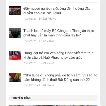
Đẩy người nghèo ra đường để nhường đặc
quyền cho giới siêu giàu
17/06/2026
- 14.528 Views
Thanh lọc bộ máy Bộ Công an: Tinh giản thực
chất hay vẫn là màn trình diễn lấy lệ?
16/06/2026
- 4.942 Views
Hàng loạt trẻ em ven sông Hồng viết tâm thư
khẩn cầu bà Ngô Phương Ly cứu giúp
28/05/2026
- 3.779 Views
“Nhà là để ở, không phải để tích sản”: Vì sao Tô
Lâm không đánh thuế Bất Động sản thứ 2?
24/05/2026
- 2.426 Views
TRUYỀN HÌNH