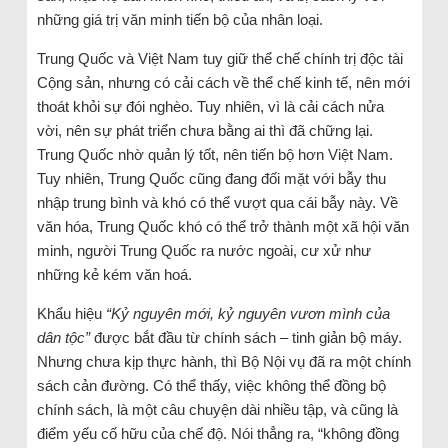
những giá trị văn minh tiến bộ của nhân loại.
Trung Quốc và Việt Nam tuy giữ thể chế chính trị độc tài
Cộng sản, nhưng có cải cách về thể chế kinh tế, nên mới
thoát khỏi sự đói nghèo. Tuy nhiên, vì là cải cách nửa
vời, nên sự phát triển chưa bằng ai thì đã chững lại.
Trung Quốc nhờ quản lý tốt, nên tiến bộ hơn Việt Nam.
Tuy nhiên, Trung Quốc cũng đang đối mặt với bẫy thu
nhập trung bình và khó có thể vượt qua cái bẫy này. Về
văn hóa, Trung Quốc khó có thể trở thành một xã hội văn
minh, người Trung Quốc ra nước ngoài, cư xử như
những kẻ kém văn hoá.
Khẩu hiệu
“Kỷ nguyên mới, kỷ nguyên vươn mình của
dân tộc”
được bắt đầu từ chính sách – tinh giản bộ máy.
Nhưng chưa kịp thực hành, thì Bộ Nội vụ đã ra một chính
sách cản đường. Có thể thấy, việc không thể đồng bộ
chính sách, là một câu chuyện dài nhiều tập, và cũng là
điểm yếu cố hữu của chế độ. Nói thẳng ra, “không đồng