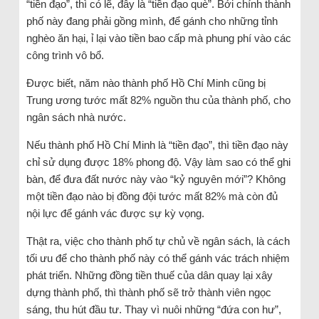
“tiền đạo”, thì có lẽ, đây là “tiền đạo què”. Bởi chính thành
phố này đang phải gồng mình, để gánh cho những tỉnh
nghèo ăn hại, ỉ lại vào tiền bao cấp mà phung phí vào các
công trình vô bổ.
Được biết, năm nào thành phố Hồ Chí Minh cũng bị
Trung ương tước mất 82% nguồn thu của thành phố, cho
ngân sách nhà nước.
Nếu thành phố Hồ Chí Minh là “tiền đạo”, thì tiền đạo này
chỉ sử dụng được 18% phong độ. Vậy làm sao có thể ghi
bàn, để đưa đất nước này vào “kỷ nguyên mới”? Không
một tiền đạo nào bị đồng đội tước mất 82% mà còn đủ
nội lực để gánh vác được sự kỳ vọng.
Thật ra, việc cho thành phố tự chủ về ngân sách, là cách
tối ưu để cho thành phố này có thể gánh vác trách nhiệm
phát triển. Những đồng tiền thuế của dân quay lại xây
dựng thành phố, thì thành phố sẽ trở thành viên ngọc
sáng, thu hút đầu tư. Thay vì nuôi những “đứa con hư”,