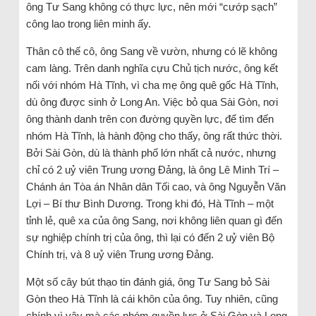
ông Tư Sang không có thực lực, nên mới “cướp sạch”
công lao trong liên minh ấy.
Thân cô thế cô, ông Sang về vườn, nhưng có lẽ không
cam làng. Trên danh nghĩa cựu Chủ tịch nước, ông kết
nối với nhóm Hà Tĩnh, vì cha mẹ ông quê gốc Hà Tĩnh,
dù ông được sinh ở Long An. Việc bỏ qua Sài Gòn, nơi
ông thành danh trên con đường quyền lực, để tìm đến
nhóm Hà Tĩnh, là hành động cho thấy, ông rất thức thời.
Bởi Sài Gòn, dù là thành phố lớn nhất cả nước, nhưng
chỉ có 2 uỷ viên Trung ương Đảng, là ông Lê Minh Trí –
Chánh án Tòa án Nhân dân Tối cao, và ông Nguyễn Văn
Lợi – Bí thư Bình Dương. Trong khi đó, Hà Tĩnh – một
tỉnh lẻ, quê xa của ông Sang, nơi không liên quan gì đến
sự nghiệp chính trị của ông, thì lại có đến 2 uỷ viên Bộ
Chính trị, và 8 uỷ viên Trung ương Đảng.
Một số cây bút thạo tin đánh giá, ông Tư Sang bỏ Sài
Gòn theo Hà Tĩnh là cái khôn của ông. Tuy nhiên, cũng
chính vì vậy mà các nhóm quyền lực ở Sài Gòn và Long