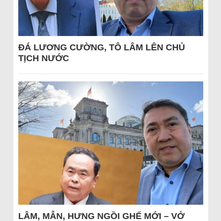
ĐÁ LƯƠNG CƯỜNG, TÔ LÂM LÊN CHỦ
TỊCH NƯỚC
LÂM, MẪN, HƯNG NGỒI GHẾ MỚI – VỞ