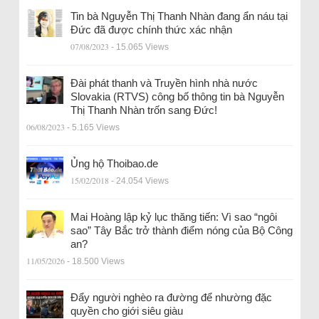
Tin bà Nguyễn Thị Thanh Nhàn đang ẩn náu tại
Đức đã được chính thức xác nhận
07/08/2023
- 15.065 Views
Đài phát thanh và Truyền hình nhà nước
Slovakia (RTVS) công bố thông tin bà Nguyễn
Thị Thanh Nhàn trốn sang Đức!
06/08/2023
- 5.165 Views
Ủng hộ Thoibao.de
15/02/2018
- 24.054 Views
Mai Hoàng lập kỷ lục thăng tiến: Vì sao “ngôi
sao” Tây Bắc trở thành điểm nóng của Bộ Công
an?
11/05/2026
- 18.500 Views
Đẩy người nghèo ra đường để nhường đặc
quyền cho giới siêu giàu