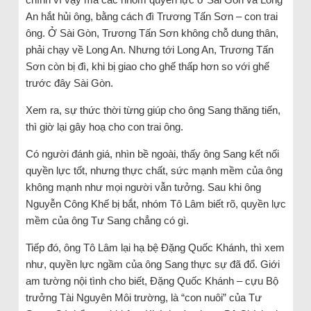
An hắt hủi ông, bằng cách đì Trương Tấn Sơn – con trai
ông. Ở Sài Gòn, Trương Tấn Sơn không chỗ dung thân,
phải chạy về Long An. Nhưng tới Long An, Trương Tấn
Sơn còn bị đì, khi bị giao cho ghế thấp hơn so với ghế
trước đây Sài Gòn.
Xem ra, sự thức thời từng giúp cho ông Sang thăng tiến,
thì giờ lại gây hoạ cho con trai ông.
Có người đánh giá, nhìn bề ngoài, thấy ông Sang kết nối
quyền lực tốt, nhưng thực chất, sức mạnh mềm của ông
không mạnh như mọi người vẫn tưởng. Sau khi ông
Nguyễn Công Khế bị bắt, nhóm Tô Lâm biết rõ, quyền lực
mềm của ông Tư Sang chẳng có gì.
Tiếp đó, ông Tô Lâm lại hạ bệ Đặng Quốc Khánh, thì xem
như, quyền lực ngầm của ông Sang thực sự đã đổ. Giới
am tường nội tình cho biết, Đặng Quốc Khánh – cựu Bộ
trưởng Tài Nguyên Môi trường, là “con nuôi” của Tư