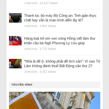
17/06/2026
- 14.527 Views
Thanh lọc bộ máy Bộ Công an: Tinh giản thực
chất hay vẫn là màn trình diễn lấy lệ?
16/06/2026
- 4.941 Views
Hàng loạt trẻ em ven sông Hồng viết tâm thư
khẩn cầu bà Ngô Phương Ly cứu giúp
28/05/2026
- 3.772 Views
“Nhà là để ở, không phải để tích sản”: Vì sao Tô
Lâm không đánh thuế Bất Động sản thứ 2?
24/05/2026
- 2.421 Views
TRUYỀN HÌNH