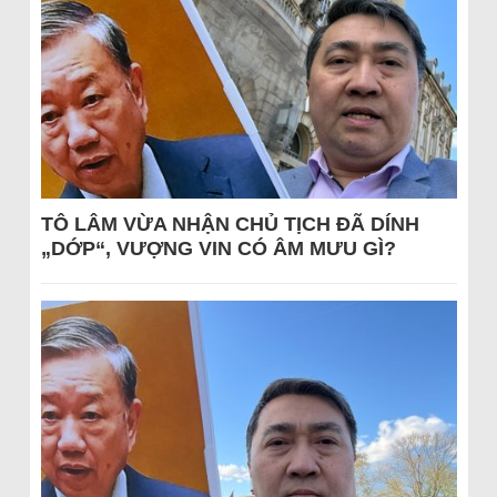
TÔ LÂM VỪA NHẬN CHỦ TỊCH ĐÃ DÍNH
„DỚP“, VƯỢNG VIN CÓ ÂM MƯU GÌ?