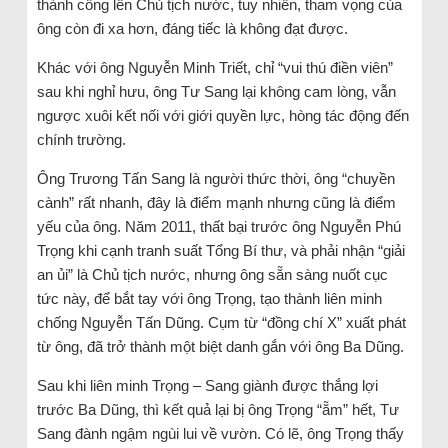
thành công lên Chủ tịch nước, tuy nhiên, tham vọng của
ông còn đi xa hơn, đáng tiếc là không đạt được.
Khác với ông Nguyễn Minh Triết, chỉ “vui thú điền viên”
sau khi nghỉ hưu, ông Tư Sang lại không cam lòng, vẫn
ngược xuôi kết nối với giới quyền lực, hòng tác động đến
chính trường.
Ông Trương Tấn Sang là người thức thời, ông “chuyền
cành” rất nhanh, đây là điểm mạnh nhưng cũng là điểm
yếu của ông. Năm 2011, thất bại trước ông Nguyễn Phú
Trọng khi cạnh tranh suất Tổng Bí thư, và phải nhận “giải
an ủi” là Chủ tịch nước, nhưng ông sẵn sàng nuốt cục
tức này, để bắt tay với ông Trọng, tạo thành liên minh
chống Nguyễn Tấn Dũng. Cụm từ “đồng chí X” xuất phát
từ ông, đã trở thành một biệt danh gắn với ông Ba Dũng.
Sau khi liên minh Trọng – Sang giành được thắng lợi
trước Ba Dũng, thì kết quả lại bị ông Trọng “ẵm” hết, Tư
Sang đành ngậm ngùi lui về vườn. Có lẽ, ông Trọng thấy