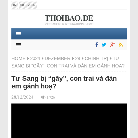
07
08
2026
HOME
2024
DEZEMBER
28
CHÍNH TRỊ
TƯ
SANG BỊ “GÃY”, CON TRAI VÀ ĐÀN EM GÁNH HOẠ?
Tư Sang bị “gãy”, con trai và đàn
em gánh hoạ?
28/12/2024
|
|
1.726