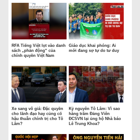
RFA Tiếng Việt lọt vào danh
Giáo dục khai phóng: Ai
sách „phản động“ của
mới đang sợ tự do tư duy
chính quyền Việt Nam
Xe sang vô giá: Đặc quyền
Kỷ nguyên Tô Lâm: Vì sao
cho lãnh đạo hay củng cố
hàng trăm Đảng Viên
hậu thuẫn chính trị cho Tô
ĐCSVN lại ủng hộ Nhà báo
Lâm?
Lê Trung Khoa?