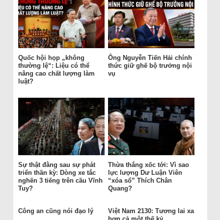
Quốc hội họp „không
Ông Nguyễn Tiến Hải chính
thường lệ“: Liệu có thể
thức giữ ghế bộ trưởng nội
nâng cao chất lượng làm
vụ
luật?
Sự thật đằng sau sự phát
Thừa thắng xốc tới: Vì sao
triển thần kỳ: Dòng xe tắc
lực lượng Dư Luận Viên
nghẽn 3 tiếng trên cầu Vĩnh
“xóa sổ” Thích Chân
Tuy?
Quang?
Công an cũng nói đạo lý
Việt Nam 2130: Tương lai xa
hơn cả một thế kỷ