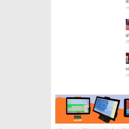
l
16
g
28
s
24