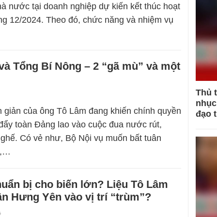
à nước tại doanh nghiệp dự kiến kết thúc hoạt
ng 12/2024. Theo đó, chức năng và nhiệm vụ
và Tổng Bí Nông – 2 “gã mù” và một
!
Thủ 
nhục 
h giản của ông Tô Lâm đang khiến chính quyền
đạo 
 đẩy toàn Đảng lao vào cuộc đua nước rút,
 ghế. Có vẻ như, Bộ Nội vụ muốn bất tuân
y,…
uẩn bị cho biến lớn? Liệu Tô Lâm
n Hưng Yên vào vị trí “trùm”?
6