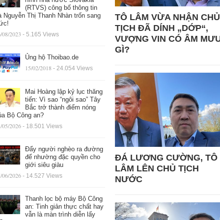
(RTVS) công bố thông tin
à Nguyễn Thị Thanh Nhàn trốn sang
TÔ LÂM VỪA NHẬN CHỦ
ức!
TỊCH ĐÃ DÍNH „DỚP“,
/08/2023
- 5.165 Views
VƯỢNG VIN CÓ ÂM MƯ
GÌ?
Ủng hộ Thoibao.de
15/02/2018
- 24.054 Views
Mai Hoàng lập kỷ lục thăng
tiến: Vì sao “ngôi sao” Tây
Bắc trở thành điểm nóng
ủa Bộ Công an?
/05/2026
- 18.501 Views
Đẩy người nghèo ra đường
ĐÁ LƯƠNG CƯỜNG, TÔ
để nhường đặc quyền cho
giới siêu giàu
LÂM LÊN CHỦ TỊCH
/06/2026
- 14.527 Views
NƯỚC
Thanh lọc bộ máy Bộ Công
an: Tinh giản thực chất hay
vẫn là màn trình diễn lấy