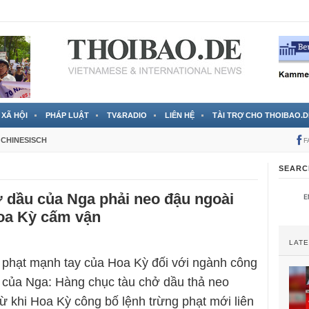
 đã được chính thức xác nhận
3 Jahren ago
XÃ HỘI
PHÁP LUẬT
TV&RADIO
LIÊN HỆ
TÀI TRỢ CHO THOIBAO.D
CHINESISCH
F
SEARC
 dầu của Nga phải neo đậu ngoài
Hoa Kỳ cấm vận
LAT
 phạt mạnh tay của Hoa Kỳ đối với ngành công
 của Nga: Hàng chục tàu chở dầu thả neo
từ khi Hoa Kỳ công bố lệnh trừng phạt mới liên