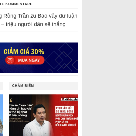
TE KOMMENTARE
g Rồng Trần
zu
Bao vây dư luận
 – triệu người dân sẽ thắng
CHÂM BIẾM