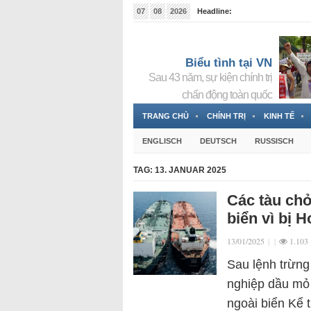
07
08
2026
Headline:
Tin bà Nguyễn Thị Thanh Nhàn đang ẩn náu tại Đức
Biểu tình tại VN
Sau 43 năm, sự kiện chính trị
chấn động toàn quốc
TRANG CHỦ
CHÍNH TRỊ
KINH TẾ
ENGLISCH
DEUTSCH
RUSSISCH
TAG:
13. JANUAR 2025
Các tàu chở
biển vì bị 
13/01/2025
|
|
1.103
Sau lệnh trừng
nghiệp dầu mỏ
ngoài biển Kể 