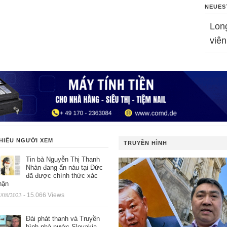
NEUES
Lon
viên
HIỀU NGƯỜI XEM
TRUYỀN HÌNH
Tin bà Nguyễn Thị Thanh
Nhàn đang ẩn náu tại Đức
đã được chính thức xác
hận
/08/2023
- 15.066 Views
Đài phát thanh và Truyền
hình nhà nước Slovakia