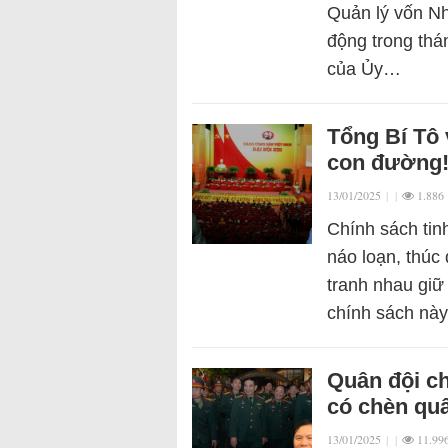
Quản lý vốn Nh
động trong thá
của Ủy…
Tổng Bí Tô 
con đường
13/01/2025
|
|
1.886
Chính sách tin
náo loạn, thúc
tranh nhau giữ
chính sách nà
Quân đội ch
có chèn quâ
13/01/2025
|
|
11.99