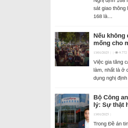
Nghị định 168 
sát giao thông 
168 là…
Nếu không đ
mống cho m
13/01/2025
|
|
9.772
Việc gia tăng c
làm, nhất là ở
dụng nghị định
Bộ Công an
lý: Sự thật 
13/01/2025
|
Trong Đề án ti