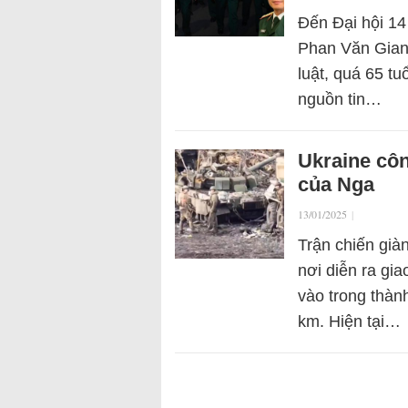
Đến Đại hội 1
Phan Văn Gian
luật, quá 65 tu
nguồn tin…
Ukraine côn
của Nga
13/01/2025
|
Trận chiến già
nơi diễn ra gia
vào trong thàn
km. Hiện tại…