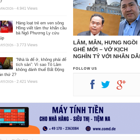
ệ?
/06/2026
- 4.941 Views
Hàng loạt trẻ em ven sông
Hồng viết tâm thư khẩn cầu
bà Ngô Phương Ly cứu
iúp
LÂM, MẪN, HƯNG NGỒI
/05/2026
- 3.773 Views
GHẾ MỚI – VỞ KỊCH
NGHÌN TỶ VỚI NHÂN DÂ
“Nhà là để ở, không phải để
tích sản”: Vì sao Tô Lâm
FOLLOW US
không đánh thuế Bất Động
ản thứ 2?
/05/2026
- 2.421 Views