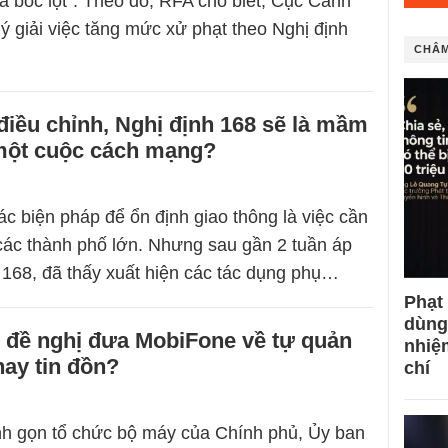
là bóc lột”. Theo đó, RFA cho biết, Cục Cảnh
lý giải việc tăng mức xử phạt theo Nghị định
CHÂM
iều chỉnh, Nghị định 168 sẽ là mầm
ột cuộc cách mạng?
ác biện pháp để ổn định giao thông là việc cần
 các thành phố lớn. Nhưng sau gần 2 tuần áp
 168, đã thấy xuất hiện các tác dụng phụ…
Phạt
dùng
 đề nghị đưa MobiFone về tự quản
nhiệ
hay tin đồn?
chí
nh gọn tổ chức bộ máy của Chính phủ, Ủy ban