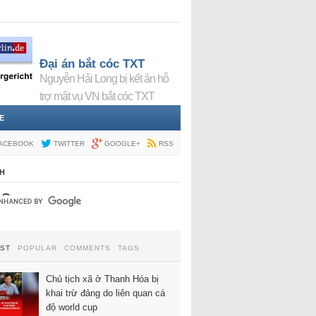
Đại án bắt cóc TXT
Nguyễn Hải Long bị kết án hỗ
trợ mật vụ VN bắt cóc TXT
E
ACEBOOK
TWITTER
GOOGLE+
RSS
H
EST
POPULAR
COMMENTS
TAGS
Chủ tịch xã ở Thanh Hóa bị
khai trừ đảng do liên quan cá
độ world cup