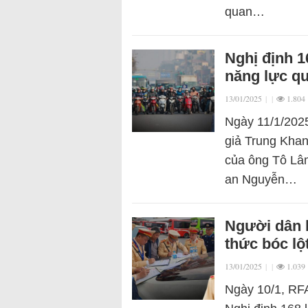
quan…
Nghị định 
năng lực qu
13/01/2025
|
|
1.804
Ngày 11/1/2025
giả Trung Khan
của ông Tô Lâm
an Nguyễn…
Người dân b
thức bóc lộ
13/01/2025
|
|
1.039
Ngày 10/1, RFA