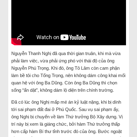
Nguyễn Thanh Nghị đã qua thời gian truân, khi mà vừa
phải làm việc, vừa phải ứng phó với thái độ của ông
Nguyễn Phú Trọng. Khi đó, ông Tô Lâm còn cam phận
làm bề tôi cho Tổng Trọng, nên không dám công khai mối
quan hệ với ông Ba Dũng. Còn ông Ba Dũng thì chọn
sống “ẩn dật”, không dám lộ diện trên chính trường.
Đã có lúc ông Nghị mấp mé án kỷ luật nặng, khi bị dính
tới sai phạm đất đai ở Phú Quốc. Sau vụ sai phạm ấy,
ông Nghị bị chuyển về làm Thứ trưởng Bộ Xây dựng. Vị
trí này bị xem là giáng chức, bởi hàm Thứ trưởng thấp
hơn cấp hàm Bí thư tỉnh trước đó của ông. Bước ngoặt