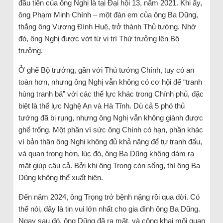
đầu tiên của ông Nghị là tại Đại hội 13, năm 2021. Khi ấy,
ông Phạm Minh Chính – một đàn em của ông Ba Dũng,
thắng ông Vương Đình Huệ, trở thành Thủ tướng. Nhờ
đó, ông Nghị được vớt từ vị trí Thứ trưởng lên Bộ
trưởng.
Ở ghế Bộ trưởng, gần với Thủ tướng Chính, tuy có an
toàn hơn, nhưng ông Nghị vẫn không có cơ hội để “tranh
hùng tranh bá” với các thế lực khác trong Chính phủ, đặc
biệt là thế lực Nghệ An và Hà Tĩnh. Dù cả 5 phó thủ
tướng đã bị rụng, nhưng ông Nghị vẫn không giành được
ghế trống. Một phần vì sức ông Chính có hạn, phần khác
vì bản thân ông Nghị không đủ khả năng để tự tranh đấu,
và quan trọng hơn, lúc đó, ông Ba Dũng không dám ra
mặt giúp cậu cả. Bởi khi ông Trọng còn sống, thì ông Ba
Dũng không thể xuất hiện.
Đến năm 2024, ông Trọng trở bệnh nặng rồi qua đời. Có
thể nói, đây là tin vui lớn nhất cho gia đình ông Ba Dũng.
Ngay sau đó, ông Dũng đã ra mặt, và công khai mối quan