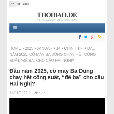
07
08
2026
HOME
2025
JANUAR
14
CHÍNH TRỊ
ĐẦU
NĂM 2025, CỖ MÁY BA DŨNG CHẠY HẾT CÔNG
SUẤT, “ĐỀ BA” CHO CẬU HAI NGHỊ?
Đầu năm 2025, cỗ máy Ba Dũng
chạy hết công suất, “đề ba” cho cậu
Hai Nghị?
14/01/2025
|
|
2.915