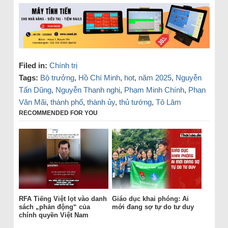
Filed in:
Chính trị
Tags:
Bộ trưởng
,
Hồ Chí Minh
,
hot
,
năm 2025
,
Nguyễn
Tấn Dũng
,
Nguyễn Thanh nghị
,
Phạm Minh Chính
,
Phan
Văn Mãi
,
thành phố
,
thành ủy
,
thủ tướng
,
Tô Lâm
RECOMMENDED FOR YOU
RFA Tiếng Việt lọt vào danh
Giáo dục khai phóng: Ai
sách „phản động“ của
mới đang sợ tự do tư duy
chính quyền Việt Nam