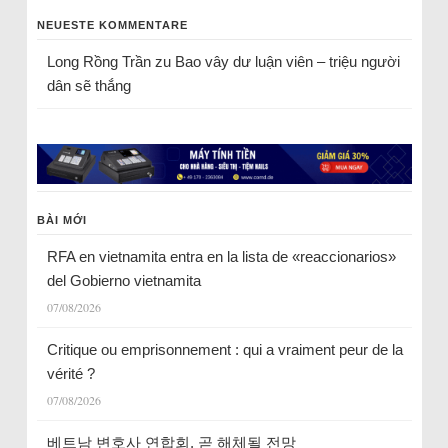
NEUESTE KOMMENTARE
Long Rồng Trần
zu
Bao vây dư luận viên – triệu người
dân sẽ thắng
BÀI MỚI
RFA en vietnamita entra en la lista de «reaccionarios»
del Gobierno vietnamita
07/08/2026
Critique ou emprisonnement : qui a vraiment peur de la
vérité ?
07/08/2026
베트남 변호사 연합회, 곧 해체될 전망