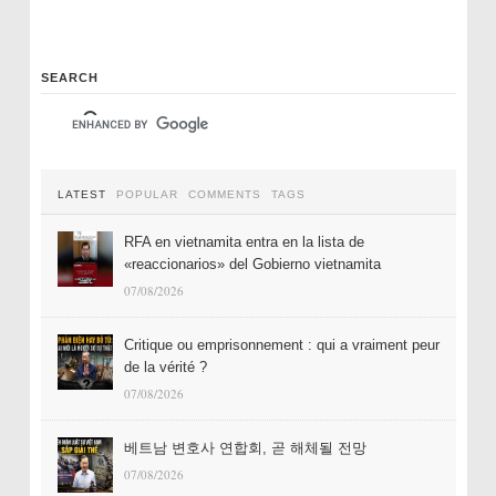
SEARCH
LATEST
POPULAR
COMMENTS
TAGS
RFA en vietnamita entra en la lista de
«reaccionarios» del Gobierno vietnamita
07/08/2026
Critique ou emprisonnement : qui a vraiment peur
de la vérité ?
07/08/2026
베트남 변호사 연합회, 곧 해체될 전망
07/08/2026