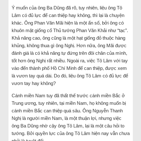
Ý muốn của ông Ba Dũng đã rõ, tuy nhiên, liệu ông Tô
Lâm có đủ lực để can thiệp hay không, thì lại là chuyện
khác. Ông Phan Văn Mãi hiện là một ẩn số, bởi ông có
khuôn mặt giống cố Thủ tướng Phan Văn Khải như “tạc”.
Khả năng cao, ông cũng là một hạt giống đỏ thuộc hàng
khủng, không thua gì ông Nghị. Hơn nữa, ông Mãi được
đánh giá là có khả năng tự đứng trên đôi chân của mình,
tốt hơn ông Nghị rất nhiều. Ngoài ra, việc Tô Lâm với tay
vào đến thành phố Hồ Chí Minh để can thiệp, được xem
là vươn tay quá dài. Do đó, liệu ông Tô Lâm có đủ lực để
vươn tay hay không?
Cánh miền Nam tuy đã thất thế trước cánh miền Bắc ở
Trung ương, tuy nhiên, tại miền Nam, họ không muốn bị
cánh miền Bắc can thiệp quá sâu. Ông Nguyễn Thanh
Nghị là người miền Nam, là một thuận lợi, nhưng việc
ông Ba Dũng nhờ cậy ông Tô Lâm, lại là một câu hỏi to
tướng. Bởi quyền lực của ông Tô Lâm hiện nay vẫn chưa
phải là tuyệt đối.