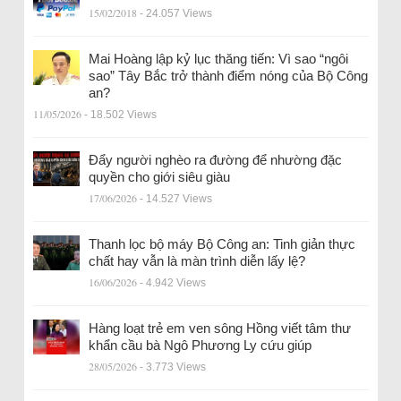
15/02/2018
- 24.057 Views
Mai Hoàng lập kỷ lục thăng tiến: Vì sao “ngôi
sao” Tây Bắc trở thành điểm nóng của Bộ Công
an?
11/05/2026
- 18.502 Views
Đẩy người nghèo ra đường để nhường đặc
quyền cho giới siêu giàu
17/06/2026
- 14.527 Views
Thanh lọc bộ máy Bộ Công an: Tinh giản thực
chất hay vẫn là màn trình diễn lấy lệ?
16/06/2026
- 4.942 Views
Hàng loạt trẻ em ven sông Hồng viết tâm thư
khẩn cầu bà Ngô Phương Ly cứu giúp
28/05/2026
- 3.773 Views