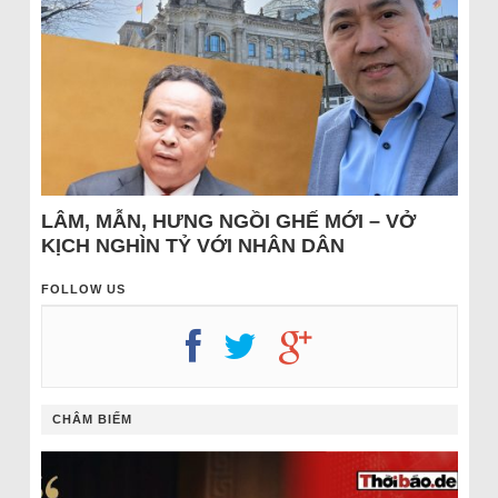
LÂM, MẪN, HƯNG NGỒI GHẾ MỚI – VỞ
KỊCH NGHÌN TỶ VỚI NHÂN DÂN
FOLLOW US
CHÂM BIẾM