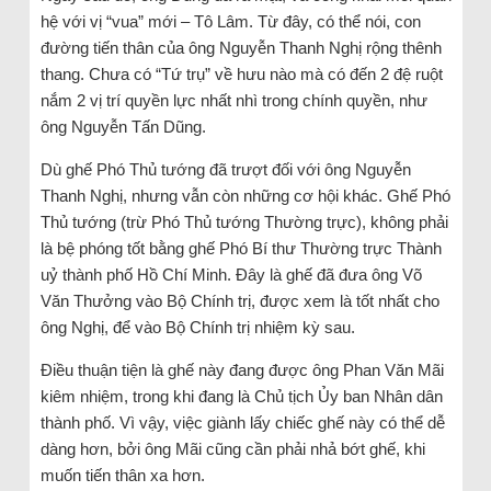
hệ với vị “vua” mới – Tô Lâm. Từ đây, có thể nói, con
đường tiến thân của ông Nguyễn Thanh Nghị rộng thênh
thang. Chưa có “Tứ trụ” về hưu nào mà có đến 2 đệ ruột
nắm 2 vị trí quyền lực nhất nhì trong chính quyền, như
ông Nguyễn Tấn Dũng.
Dù ghế Phó Thủ tướng đã trượt đối với ông Nguyễn
Thanh Nghị, nhưng vẫn còn những cơ hội khác. Ghế Phó
Thủ tướng (trừ Phó Thủ tướng Thường trực), không phải
là bệ phóng tốt bằng ghế Phó Bí thư Thường trực Thành
uỷ thành phố Hồ Chí Minh. Đây là ghế đã đưa ông Võ
Văn Thưởng vào Bộ Chính trị, được xem là tốt nhất cho
ông Nghị, để vào Bộ Chính trị nhiệm kỳ sau.
Điều thuận tiện là ghế này đang được ông Phan Văn Mãi
kiêm nhiệm, trong khi đang là Chủ tịch Ủy ban Nhân dân
thành phố. Vì vậy, việc giành lấy chiếc ghế này có thể dễ
dàng hơn, bởi ông Mãi cũng cần phải nhả bớt ghế, khi
muốn tiến thân xa hơn.