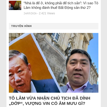
“Nhà là để ở, không phải để tích sản”: Vì sao Tô
Lâm không đánh thuế Bất Động sản thứ 2?
24/05/2026
- 2.421 Views
TRUYỀN HÌNH
TÔ LÂM VỪA NHẬN CHỦ TỊCH ĐÃ DÍNH
„DỚP“, VƯỢNG VIN CÓ ÂM MƯU GÌ?