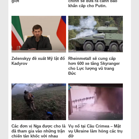
giới
chính sẽ đưa ra cảnh báo
khẩn cấp cho Putin.
Zelenskyy đề xuất Mỹ lật đổ
Rheinmetall sẽ cung cấp
Kadyrov
hơn 600 xe tăng Skyranger
cho Lực lượng vũ trang
Đức
Các đơn vị Nga được cho là
Vụ nổ tại Cầu Crimea – Mật
đã tham gia vào những trận
vụ Ukraine làm hỏng các trụ
chiến tàn khốc với nhau
đỡ