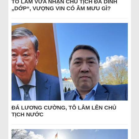
TÔ LÂM VỪA NHẬN CHỦ TỊCH ĐÃ DÍNH
„DỚP“, VƯỢNG VIN CÓ ÂM MƯU GÌ?
ĐÁ LƯƠNG CƯỜNG, TÔ LÂM LÊN CHỦ
TỊCH NƯỚC