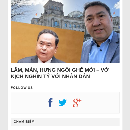
LÂM, MẪN, HƯNG NGỒI GHẾ MỚI – VỞ
KỊCH NGHÌN TỶ VỚI NHÂN DÂN
FOLLOW US
CHÂM BIẾM