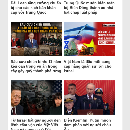
Đài Loan tăng cường chuẩn
Trung Quốc muốn biến toàn
bị cho các kịch bản khẩn
bộ Biển Đông thành ao nhà
cấp với Trung Quốc
bất chấp luật pháp
Sáu cựu chiến binh: 11 năm
Việt Nam là đầu mối cung
kêu oan trong vụ án trồng
cấp hàng quân sự lớn cho
cây gây quỹ thành phá rừng
Israel
Từ Israel bắt giữ người đến
Điện Kremlin: Putin muốn
lệnh cấm vận của Mỹ: Việt
đàm phán với người châu
Nam và nguy cơ ở Dải
Âu