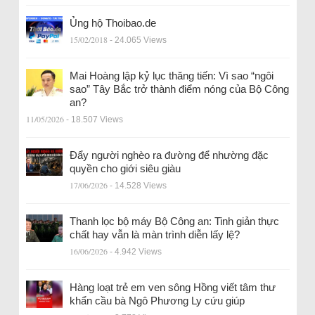
Ủng hộ Thoibao.de
15/02/2018
- 24.065 Views
Mai Hoàng lập kỷ lục thăng tiến: Vì sao “ngôi
sao” Tây Bắc trở thành điểm nóng của Bộ Công
an?
11/05/2026
- 18.507 Views
Đẩy người nghèo ra đường để nhường đặc
quyền cho giới siêu giàu
17/06/2026
- 14.528 Views
Thanh lọc bộ máy Bộ Công an: Tinh giản thực
chất hay vẫn là màn trình diễn lấy lệ?
16/06/2026
- 4.942 Views
Hàng loạt trẻ em ven sông Hồng viết tâm thư
khẩn cầu bà Ngô Phương Ly cứu giúp