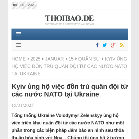
08
08
2026
HOME
2025
JANUAR
15
QUÂN SỰ
KYIV ỦNG
HỘ VIỆC ĐỒN TRÚ QUÂN ĐỘI TỪ CÁC NƯỚC NATO
TẠI UKRAINE
Kyiv ủng hộ việc đồn trú quân đội từ
các nước NATO tại Ukraine
15/01/2025
|
Tổng thống Ukraine Volodymyr Zelenskyy ủng hộ
việc triển khai quân đội từ các nước NATO như một
phần trong các biện pháp đảm bảo an ninh sau thỏa
thuận hòa bình với Nga. „Chúng tôi ủng hộ ý tưởng