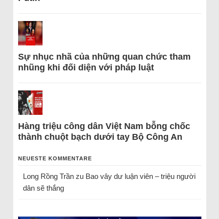
Sự nhục nhã của những quan chức tham
nhũng khi đối diện với pháp luật
Hàng triệu công dân Việt Nam bỗng chốc
thành chuột bạch dưới tay Bộ Công An
NEUESTE KOMMENTARE
Long Rồng Trần
zu
Bao vây dư luận viên – triệu người
dân sẽ thắng