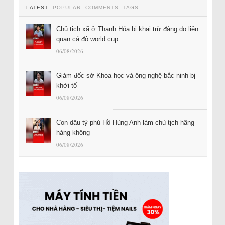
LATEST
POPULAR
COMMENTS
TAGS
Chủ tịch xã ở Thanh Hóa bị khai trừ đảng do liên
quan cá độ world cup
06/08/2026
Giám đốc sở Khoa học và ông nghệ bắc ninh bị
khởi tố
06/08/2026
Con dâu tỷ phú Hồ Hùng Anh làm chủ tịch hãng
hàng không
06/08/2026