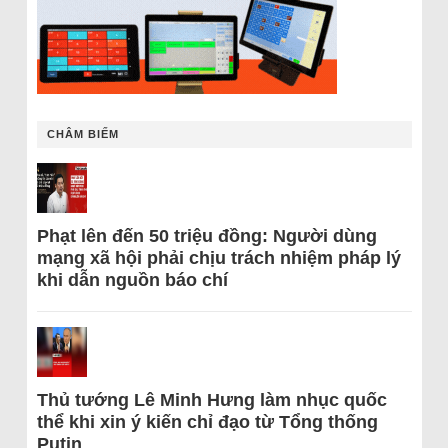
CHÂM BIẾM
Phạt lên đến 50 triệu đồng: Người dùng
mạng xã hội phải chịu trách nhiệm pháp lý
khi dẫn nguồn báo chí
Thủ tướng Lê Minh Hưng làm nhục quốc
thể khi xin ý kiến chỉ đạo từ Tổng thống
Putin