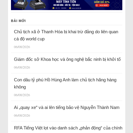
BÀI MỚI
Chủ tịch xã ở Thanh Hóa bị khai trừ đảng do liên quan
cá độ world cup
06/08/2026
Giám đốc sở Khoa học và ông nghệ bắc ninh bị khởi tố
06/08/2026
Con dâu tỷ phú Hồ Hùng Anh làm chủ tịch hãng hàng
không
06/08/2026
Ai „quay xe“ và ai lên tiếng bảo vệ Nguyễn Thành Nam
06/08/2026
RFA Tiếng Việt lọt vào danh sách „phản động“ của chính