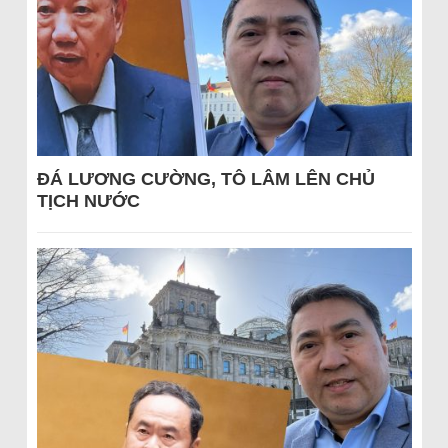
ĐÁ LƯƠNG CƯỜNG, TÔ LÂM LÊN CHỦ
TỊCH NƯỚC