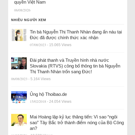
quyền Việt Nam
06/08/2026
NHIỀU NGƯỜI XEM
Tin bà Nguyễn Thị Thanh Nhàn đang ẩn náu tại
Đức đã được chính thức xác nhận
07/08/2023
- 15.065 Views
Đài phát thanh và Truyền hình nhà nước
Slovakia (RTVS) công bố thông tin bà Nguyễn
Thị Thanh Nhàn trốn sang Đức!
06/08/2023
- 5.164 Views
Ủng hộ Thoibao.de
15/02/2018
- 24.054 Views
Mai Hoàng lập kỷ lục thăng tiến: Vì sao “ngôi
sao” Tây Bắc trở thành điểm nóng của Bộ Công
an?