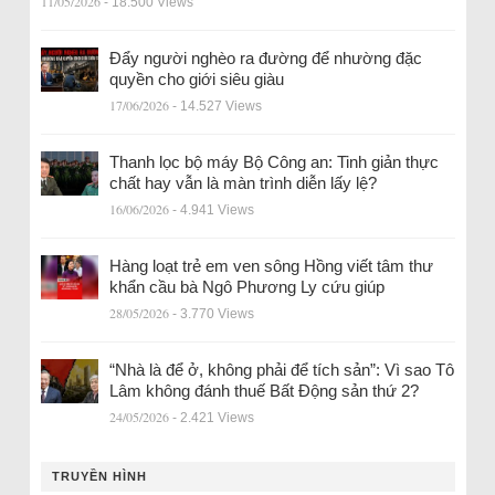
11/05/2026
- 18.500 Views
Đẩy người nghèo ra đường để nhường đặc
quyền cho giới siêu giàu
17/06/2026
- 14.527 Views
Thanh lọc bộ máy Bộ Công an: Tinh giản thực
chất hay vẫn là màn trình diễn lấy lệ?
16/06/2026
- 4.941 Views
Hàng loạt trẻ em ven sông Hồng viết tâm thư
khẩn cầu bà Ngô Phương Ly cứu giúp
28/05/2026
- 3.770 Views
“Nhà là để ở, không phải để tích sản”: Vì sao Tô
Lâm không đánh thuế Bất Động sản thứ 2?
24/05/2026
- 2.421 Views
TRUYỀN HÌNH