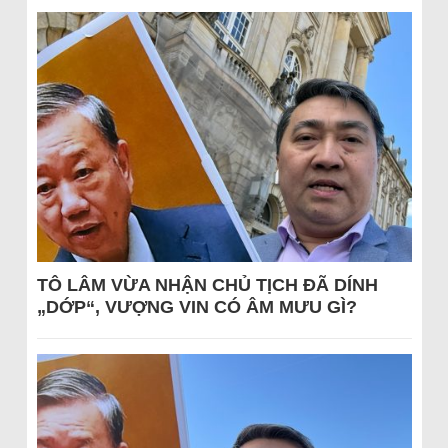
TÔ LÂM VỪA NHẬN CHỦ TỊCH ĐÃ DÍNH
„DỚP“, VƯỢNG VIN CÓ ÂM MƯU GÌ?