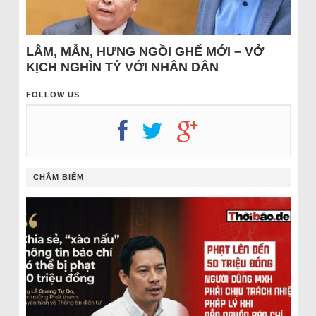
LÂM, MẪN, HƯNG NGỒI GHẾ MỚI – VỞ
KỊCH NGHÌN TỶ VỚI NHÂN DÂN
FOLLOW US
CHÂM BIẾM