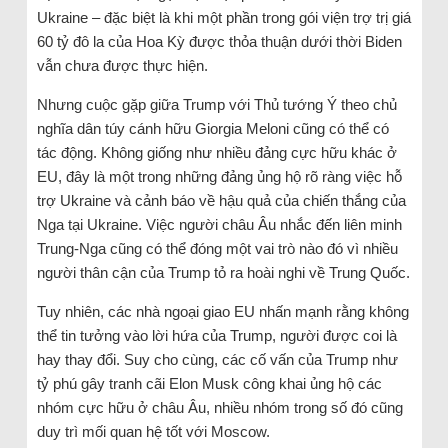
Ukraine – đặc biệt là khi một phần trong gói viện trợ trị giá
60 tỷ đô la của Hoa Kỳ được thỏa thuận dưới thời Biden
vẫn chưa được thực hiện.
Nhưng cuộc gặp giữa Trump với Thủ tướng Ý theo chủ
nghĩa dân túy cánh hữu Giorgia Meloni cũng có thể có
tác động. Không giống như nhiều đảng cực hữu khác ở
EU, đây là một trong những đảng ủng hộ rõ ràng việc hỗ
trợ Ukraine và cảnh báo về hậu quả của chiến thắng của
Nga tại Ukraine. Việc người châu Âu nhắc đến liên minh
Trung-Nga cũng có thể đóng một vai trò nào đó vì nhiều
người thân cận của Trump tỏ ra hoài nghi về Trung Quốc.
Tuy nhiên, các nhà ngoại giao EU nhấn mạnh rằng không
thể tin tưởng vào lời hứa của Trump, người được coi là
hay thay đổi. Suy cho cùng, các cố vấn của Trump như
tỷ phú gây tranh cãi Elon Musk công khai ủng hộ các
nhóm cực hữu ở châu Âu, nhiều nhóm trong số đó cũng
duy trì mối quan hệ tốt với Moscow.