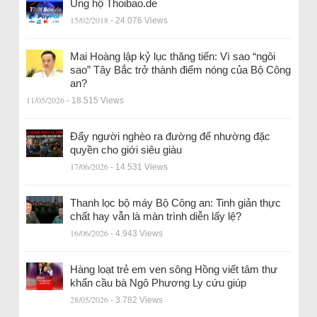
Ủng hộ Thoibao.de
15/02/2018
- 24.076 Views
Mai Hoàng lập kỷ lục thăng tiến: Vì sao “ngôi
sao” Tây Bắc trở thành điểm nóng của Bộ Công
an?
11/05/2026
- 18.515 Views
Đẩy người nghèo ra đường để nhường đặc
quyền cho giới siêu giàu
17/06/2026
- 14.531 Views
Thanh lọc bộ máy Bộ Công an: Tinh giản thực
chất hay vẫn là màn trình diễn lấy lệ?
16/06/2026
- 4.943 Views
Hàng loạt trẻ em ven sông Hồng viết tâm thư
khẩn cầu bà Ngô Phương Ly cứu giúp
28/05/2026
- 3.782 Views