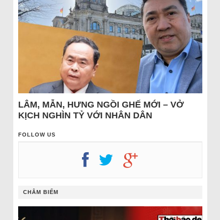
LÂM, MẪN, HƯNG NGỒI GHẾ MỚI – VỞ
KỊCH NGHÌN TỶ VỚI NHÂN DÂN
FOLLOW US
CHÂM BIẾM