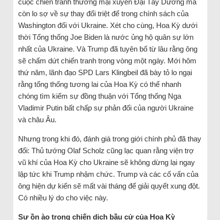
cuộc chiến tranh thương mại xuyên Đại Tây Dương mà
còn lo sợ về sự thay đổi triệt để trong chính sách của
Washington đối với Ukraine. Xét cho cùng, Hoa Kỳ dưới
thời Tổng thống Joe Biden là nước ủng hộ quân sự lớn
nhất của Ukraine. Và Trump đã tuyên bố từ lâu rằng ông
sẽ chấm dứt chiến tranh trong vòng một ngày. Mới hôm
thứ năm, lãnh đạo SPD Lars Klingbeil đã bày tỏ lo ngại
rằng tổng thống tương lai của Hoa Kỳ có thể nhanh
chóng tìm kiếm sự đồng thuận với Tổng thống Nga
Vladimir Putin bất chấp sự phản đối của người Ukraine
và châu Âu.
Nhưng trong khi đó, đánh giá trong giới chính phủ đã thay
đổi: Thủ tướng Olaf Scholz cũng lạc quan rằng viện trợ
vũ khí của Hoa Kỳ cho Ukraine sẽ không dừng lại ngay
lập tức khi Trump nhậm chức. Trump và các cố vấn của
ông hiện dự kiến ​​sẽ mất vài tháng để giải quyết xung đột.
Có nhiều lý do cho việc này.
Sự ồn ào trong chiến dịch bầu cử của Hoa Kỳ