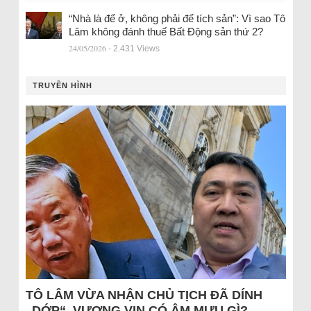
“Nhà là để ở, không phải để tích sản”: Vì sao Tô
Lâm không đánh thuế Bất Động sản thứ 2?
24/05/2026
- 2.431 Views
TRUYỀN HÌNH
TÔ LÂM VỪA NHẬN CHỦ TỊCH ĐÃ DÍNH
„DỚP“, VƯỢNG VIN CÓ ÂM MƯU GÌ?