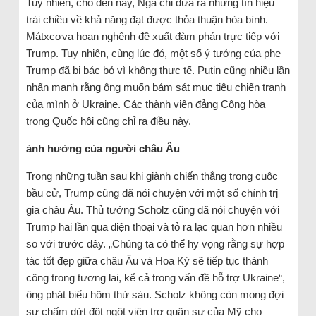
Tuy nhiên, cho đến nay, Nga chỉ đưa ra những tín hiệu
trái chiều về khả năng đạt được thỏa thuận hòa bình.
Mátxcơva hoan nghênh đề xuất đàm phán trực tiếp với
Trump. Tuy nhiên, cùng lúc đó, một số ý tưởng của phe
Trump đã bị bác bỏ vì không thực tế. Putin cũng nhiều lần
nhấn mạnh rằng ông muốn bám sát mục tiêu chiến tranh
của mình ở Ukraine. Các thành viên đảng Cộng hòa
trong Quốc hội cũng chỉ ra điều này.
ảnh hưởng của người châu Âu
Trong những tuần sau khi giành chiến thắng trong cuộc
bầu cử, Trump cũng đã nói chuyện với một số chính trị
gia châu Âu. Thủ tướng Scholz cũng đã nói chuyện với
Trump hai lần qua điện thoại và tỏ ra lạc quan hơn nhiều
so với trước đây. „Chúng ta có thể hy vọng rằng sự hợp
tác tốt đẹp giữa châu Âu và Hoa Kỳ sẽ tiếp tục thành
công trong tương lai, kể cả trong vấn đề hỗ trợ Ukraine“,
ông phát biểu hôm thứ sáu. Scholz không còn mong đợi
sự chấm dứt đột ngột viện trợ quân sự của Mỹ cho