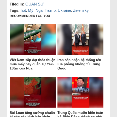
Filed in:
QUÂN SỰ
Tags:
hot
,
Mỹ
,
Nga
,
Trump
,
Ukraine
,
Zelensky
RECOMMENDED FOR YOU
Việt Nam sắp đạt thỏa thuận
Iran sắp nhận hệ thống tên
mua máy bay quân sự Yak-
lửa phòng không từ Trung
130m của Nga
Quốc
Đài Loan tăng cường chuẩn
Trung Quốc muốn biến toàn
bị cho các kịch bản khẩn
bộ Biển Đông thành ao nhà