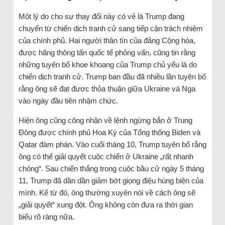
Một lý do cho sự thay đổi này có vẻ là Trump đang
chuyển từ chiến dịch tranh cử sang tiếp cận trách nhiệm
của chính phủ. Hai người thân tín của đảng Cộng hòa,
được hãng thông tấn quốc tế phỏng vấn, cũng tin rằng
những tuyên bố khoe khoang của Trump chủ yếu là do
chiến dịch tranh cử. Trump ban đầu đã nhiều lần tuyên bố
rằng ông sẽ đạt được thỏa thuận giữa Ukraine và Nga
vào ngày đầu tiên nhậm chức.
Hiện ông cũng công nhận về lệnh ngừng bắn ở Trung
Đông được chính phủ Hoa Kỳ của Tổng thống Biden và
Qatar đàm phán. Vào cuối tháng 10, Trump tuyên bố rằng
ông có thể giải quyết cuộc chiến ở Ukraine „rất nhanh
chóng“. Sau chiến thắng trong cuộc bầu cử ngày 5 tháng
11, Trump đã dần dần giảm bớt giọng điệu hùng biện của
mình. Kể từ đó, ông thường xuyên nói về cách ông sẽ
„giải quyết“ xung đột. Ông không còn đưa ra thời gian
biểu rõ ràng nữa.