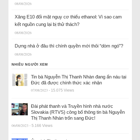
08/08/2026
Xăng E10 đối mặt nguy cơ thiếu ethanol: Vì sao cam
kết nguồn cung lại bị thử thách?
08/08/2026
Dựng nhà ở đâu thì chính quyền mới thôi “dòm ngó”?
08/08/2026
NHIỀU NGƯỜI XEM
Tin bà Nguyễn Thị Thanh Nhàn đang ẩn náu tại
Đức đã được chính thức xác nhận
07/08/2023
- 15.075 Views
Đài phát thanh và Truyền hình nhà nước
Slovakia (RTVS) công bố thông tin bà Nguyễn
Thị Thanh Nhàn trốn sang Đức!
06/08/2023
- 5.166 Views