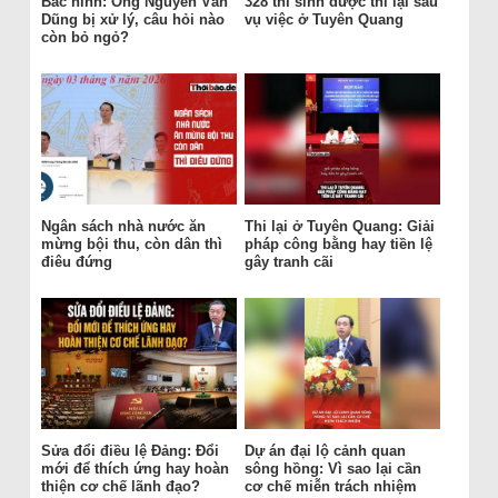
Bắc ninh: Ông Nguyễn Văn
328 thí sinh được thi lại sau
Dũng bị xử lý, câu hỏi nào
vụ việc ở Tuyên Quang
còn bỏ ngỏ?
Ngân sách nhà nước ăn
Thi lại ở Tuyên Quang: Giải
mừng bội thu, còn dân thì
pháp công bằng hay tiền lệ
điêu đứng
gây tranh cãi
Sửa đổi điều lệ Đảng: Đổi
Dự án đại lộ cảnh quan
mới để thích ứng hay hoàn
sông hồng: Vì sao lại cần
thiện cơ chế lãnh đạo?
cơ chế miễn trách nhiệm