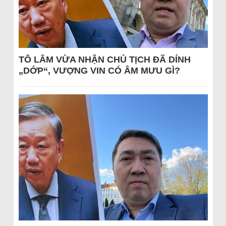
TÔ LÂM VỪA NHẬN CHỦ TỊCH ĐÃ DÍNH
„DỚP“, VƯỢNG VIN CÓ ÂM MƯU GÌ?