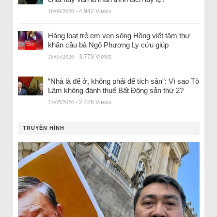
16/06/2026
- 4.942 Views
Hàng loạt trẻ em ven sông Hồng viết tâm thư
khẩn cầu bà Ngô Phương Ly cứu giúp
28/05/2026
- 3.779 Views
“Nhà là để ở, không phải để tích sản”: Vì sao Tô
Lâm không đánh thuế Bất Động sản thứ 2?
24/05/2026
- 2.426 Views
TRUYỀN HÌNH