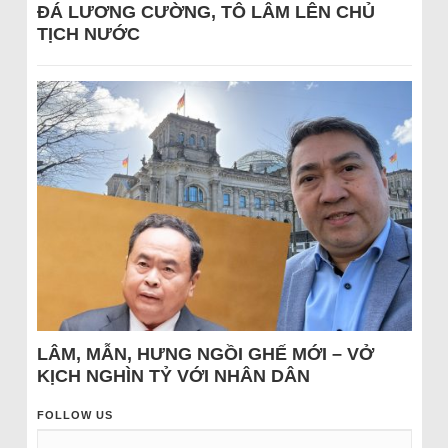
ĐÁ LƯƠNG CƯỜNG, TÔ LÂM LÊN CHỦ
TỊCH NƯỚC
LÂM, MẪN, HƯNG NGỒI GHẾ MỚI – VỞ
KỊCH NGHÌN TỶ VỚI NHÂN DÂN
FOLLOW US