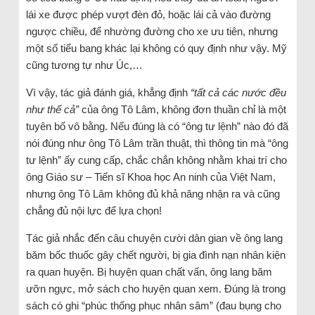
lái xe được phép vượt đèn đỏ, hoặc lái cả vào đường
ngược chiều, để nhường đường cho xe ưu tiên, nhưng
một số tiểu bang khác lại không có quy định như vậy. Mỹ
cũng tương tự như Úc,…
Vì vậy, tác giả đánh giá, khẳng định
“tất cả các nước đều
như thế cả”
của ông Tô Lâm, không đơn thuần chỉ là một
tuyên bố vô bằng. Nếu đúng là có “ông tư lệnh” nào đó đã
nói đúng như ông Tô Lâm trần thuật, thì thông tin mà “ông
tư lệnh” ấy cung cấp, chắc chắn không nhằm khai trí cho
ông Giáo sư – Tiến sĩ Khoa học An ninh của Việt Nam,
nhưng ông Tô Lâm không đủ khả năng nhận ra và cũng
chẳng đủ nội lực để lựa chọn!
Tác giả nhắc đến câu chuyện cười dân gian về ông lang
băm bốc thuốc gây chết người, bị gia đình nạn nhân kiện
ra quan huyện. Bị huyện quan chất vấn, ông lang băm
ưỡn ngực, mở sách cho huyện quan xem. Đúng là trong
sách có ghi “phúc thống phục nhân sâm” (đau bụng cho