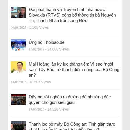
Đài phát thanh và Truyền hình nhà nước
Slovakia (RTVS) công bố thông tin bà Nguyễn
Thị Thanh Nhàn trốn sang Đức!
06/08/2023
- 5.165 Views
Ủng hộ Thoibao.de
15/02/2018
- 24.066 Views
Mai Hoàng lập kỷ lục thăng tiến: Vì sao “ngôi
sao” Tây Bắc trở thành điểm nóng của Bộ Công
an?
11/05/2026
- 18.507 Views
Đẩy người nghèo ra đường để nhường đặc
quyền cho giới siêu giàu
17/06/2026
- 14.528 Views
Thanh lọc bộ máy Bộ Công an: Tinh giản thực
chất hay vẫn là màn trình diễn lấy lệ?