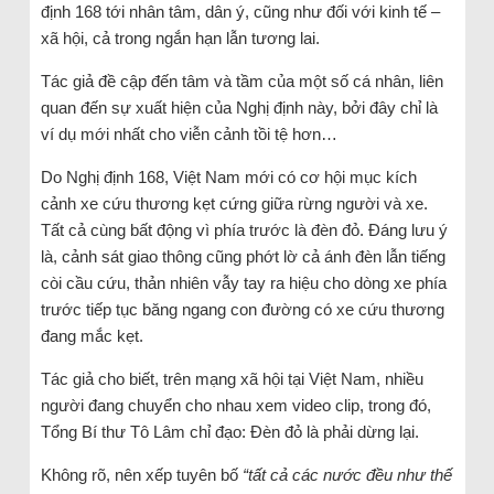
định 168 tới nhân tâm, dân ý, cũng như đối với kinh tế –
xã hội, cả trong ngắn hạn lẫn tương lai.
Tác giả đề cập đến tâm và tầm của một số cá nhân, liên
quan đến sự xuất hiện của Nghị định này, bởi đây chỉ là
ví dụ mới nhất cho viễn cảnh tồi tệ hơn…
Do Nghị định 168, Việt Nam mới có cơ hội mục kích
cảnh xe cứu thương kẹt cứng giữa rừng người và xe.
Tất cả cùng bất động vì phía trước là đèn đỏ. Đáng lưu ý
là, cảnh sát giao thông cũng phớt lờ cả ánh đèn lẫn tiếng
còi cầu cứu, thản nhiên vẫy tay ra hiệu cho dòng xe phía
trước tiếp tục băng ngang con đường có xe cứu thương
đang mắc kẹt.
Tác giả cho biết, trên mạng xã hội tại Việt Nam, nhiều
người đang chuyển cho nhau xem video clip, trong đó,
Tổng Bí thư Tô Lâm chỉ đạo: Đèn đỏ là phải dừng lại.
Không rõ, nên xếp tuyên bố
“tất cả các nước đều như thế