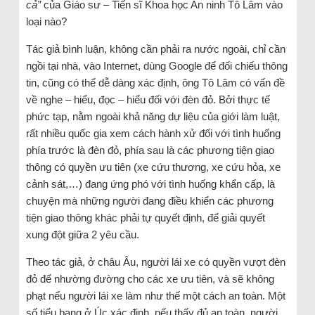
cả”
của Giáo sư – Tiến sĩ Khoa học An ninh Tô Lâm vào
loại nào?
Tác giả bình luận, không cần phải ra nước ngoài, chỉ cần
ngồi tại nhà, vào Internet, dùng Google để đối chiếu thông
tin, cũng có thể dễ dàng xác định, ông Tô Lâm có vấn đề
về nghe – hiểu, đọc – hiểu đối với đèn đỏ. Bởi thực tế
phức tạp, nằm ngoài khả năng dự liệu của giới làm luật,
rất nhiều quốc gia xem cách hành xử đối với tình huống
phía trước là đèn đỏ, phía sau là các phương tiện giao
thông có quyền ưu tiên (xe cứu thương, xe cứu hỏa, xe
cảnh sát,…) đang ứng phó với tình huống khẩn cấp, là
chuyện mà những người đang điều khiển các phương
tiện giao thông khác phải tự quyết định, để giải quyết
xung đột giữa 2 yêu cầu.
Theo tác giả, ở châu Âu, người lái xe có quyền vượt đèn
đỏ để nhường đường cho các xe ưu tiên, và sẽ không
phạt nếu người lái xe làm như thế một cách an toàn. Một
số tiểu bang ở Úc xác định, nếu thấy đủ an toàn, người