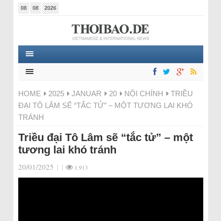
08
08
2026
HOME
2025
JANUAR
20
NỘI CHÍNH
TRIỀU
ĐẠI TÔ LÂM SẼ “TẮC TỬ” – MỘT TƯƠNG LAI KHÓ
TRÁNH
Triều đại Tô Lâm sẽ “tắc tử” – một
tương lai khó tránh
20/01/2025
|
|
1.913