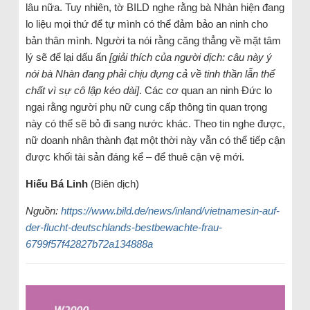
lâu nữa. Tuy nhiên, tờ BILD nghe rằng bà Nhàn hiện đang
lo liệu mọi thứ để tự mình có thể đảm bảo an ninh cho
bản thân mình. Người ta nói rằng căng thẳng về mặt tâm
lý sẽ để lại dấu ấn
[giải thích của người dịch: câu này ý
nói bà Nhàn đang phải chịu đựng cả về tinh thần lẫn thể
chất vì sự cô lập kéo dài]
. Các cơ quan an ninh Đức lo
ngại rằng người phụ nữ cung cấp thông tin quan trọng
này có thể sẽ bỏ đi sang nước khác. Theo tin nghe được,
nữ doanh nhân thành đạt một thời này vẫn có thể tiếp cận
được khối tài sản đáng kể – để thuê cận vệ mới.
Hiếu Bá Linh
(Biên dịch)
Nguồn:
https://www.bild.de/news/inland/vietnamesin-auf-
der-flucht-deutschlands-bestbewachte-frau-
6799f57f42827b72a134888a