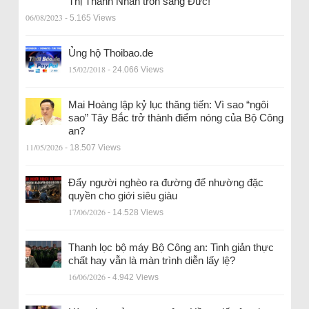
Thị Thanh Nhàn trốn sang Đức!
06/08/2023
- 5.165 Views
Ủng hộ Thoibao.de
15/02/2018
- 24.066 Views
Mai Hoàng lập kỷ lục thăng tiến: Vì sao “ngôi
sao” Tây Bắc trở thành điểm nóng của Bộ Công
an?
11/05/2026
- 18.507 Views
Đẩy người nghèo ra đường để nhường đặc
quyền cho giới siêu giàu
17/06/2026
- 14.528 Views
Thanh lọc bộ máy Bộ Công an: Tinh giản thực
chất hay vẫn là màn trình diễn lấy lệ?
16/06/2026
- 4.942 Views