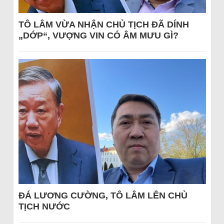
TÔ LÂM VỪA NHẬN CHỦ TỊCH ĐÃ DÍNH
„DỚP“, VƯỢNG VIN CÓ ÂM MƯU GÌ?
ĐÁ LƯƠNG CƯỜNG, TÔ LÂM LÊN CHỦ
TỊCH NƯỚC