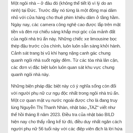
Một ngôi nhà – ở đâu đó (không thể tiết lộ vì lý do an
ninh) tại Đức. Trước đây nó từng là một động mại dâm
nhỏ với cửa hàng cho thuê phim khiêu dâm ở tầng hầm.
Ngày nay, các camera công nghệ cao được lắp trên mặt
tiền và đèn rọi chiếu sáng khắp mọi góc của mảnh đất
của ngôi nhà trú ẩn này. Những chiếc xe limousine bọc
thép đậu trước cửa chính, luôn luôn sẵn sàng khởi hành.
Cảnh sát trang bị vũ khí hạng nặng canh gác chung
quanh ngôi nhà suốt ngày đêm. Từ các tòa nhà lân cận,
các đơn vị đặc biệt luôn luôn quan sát khu vực chung
quanh ngôi nhà này.
Những biện pháp đặc biệt này có ý nghĩa sống còn đối
với người phụ nữ cư ngụ độc nhất trong ngôi nhà trú ẩn.
Một cơ quan mật vụ nước ngoài được cho là đang truy
lùng Nguyễn Thị Thanh Nhàn, nhật báo „TAZ“ viết như
thế hồi tháng 8 năm 2023. Điều tra của nhật báo BILD
hiện nay cho thấy rằng kể từ đó, điều duy nhất ngăn cách
người phụ nữ 56 tuổi này với các điệp viên địch là lời hứa