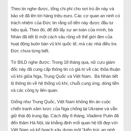
Theo tin nghe được, tổng chi phí cho nơi trú ẩn này và
bảo vệ đã lên tới hàng triệu euro. Các cơ quan an ninh có
trách nhiệm của Đức tin rằng số tiền này được đầu tư
hiệu quả. Theo đó, để đổi lấy sự an toàn của mình, bà
Nhàn đã tiết lộ một cách sâu rộng về thế giới đen của
hoạt động buôn bán vũ khí quốc tế, mà các nhà điều tra
Đức chưa từng biết.
Tờ BILD nghe được: Trong 18 tháng qua, nữ cựu giám
đốc này đã cung cấp thông tin có giá trị về các thỏa thuận
vũ khí giữa Nga, Trung Quốc và Việt Nam. Bà Nhàn tiết
lộ thông tin về hệ thống vũ khí, chuỗi cung ứng, dòng tiền
và các công ty liên quan.
Giống như Trung Quốc, Việt Nam không lên án cuộc
chiến tranh xâm lược của Nga chống lại Ukraine và vẫn
giữ thái độ trung lập. Cách đây 6 tháng, Vladimir Putin đã
đến thăm Hà Nội, tái khẳng định mối quan hệ tốt đẹp với
Việt Nam và kế hoạch xây dựng một “
kiến trúc an ninh