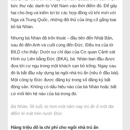
bức thư nặc danh từ Việt Nam vào thời điểm đó. Để gây
hại cho ông và kiếm lợi từ các hợp đồng vũ khí mới với
Nga và Trung Quốc, những đối thủ của ông cố gắng loại
bỏ bà Nhàn.
Nhưng bà Nhàn đã trốn thoát – đầu tiên đến Nhật Bản,
sau đó đến Anh và cuối cùng đến Đức. Điều tra của tờ
BILD cho thấy: Dưới sự chỉ đạo của Cơ quan Cảnh sát
Hình sự Liên bằng Đức (BKA), bà Nhàn ban đầu được
đưa tới cư ngụ trong một khách sạn bỏ trống. Ngay sau
đó là bắt đầu xây dựng lại ngôi nhà trú ẩn (nêu ở đầu bài).
Một công ty Đức được đăng ký trong sổ đăng ký bất
động sản. Không có dấu hiệu nào của bà Nhàn hoặc bất
cứ mối liên hệ nào của bà trong đó.
Bà Nhàn, 56 tuổi, từ hơn một năm nay trú ẩn ở một địa
điểm bí mật trên nước Đức
Hàng triệu đô la chi phí cho ngôi nhà trú ẩn