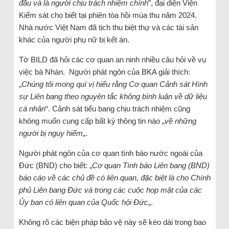
đầu và là người chịu trách nhiệm chính
”, đại diện Viện
Kiểm sát cho biết tại phiên tòa hồi mùa thu năm 2024.
Nhà nước Việt Nam đã tịch thu biệt thự và các tài sản
khác của người phụ nữ bị kết án.
Tờ BILD đã hỏi các cơ quan an ninh nhiều câu hỏi về vụ
việc bà Nhàn. Người phát ngôn của BKA giải thích:
„
Chúng tôi mong quí vị hiểu rằng Cơ quan Cảnh sát Hình
sự Liên bang theo nguyên tắc không bình luận về dữ liệu
cá nhân
“. Cảnh sát tiểu bang chịu trách nhiệm cũng
không muốn cung cấp bất kỳ thông tin nào „
về những
người bị nguy hiểm
„.
Người phát ngôn của cơ quan tình báo nước ngoài của
Đức (BND) cho biết: „
Cơ quan Tình báo Liên bang (BND)
báo cáo về các chủ đề có liên quan, đặc biệt là cho Chính
phủ Liên bang Đức và trong các cuộc họp mật của các
Ủy ban có liên quan của Quốc hội Đức
„.
Không rõ các biện pháp bảo vệ này sẽ kéo dài trong bao