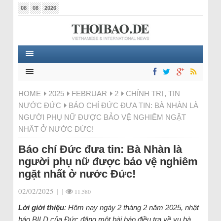
08
08
2026
HOME
2025
FEBRUAR
2
CHÍNH TRỊ
,
TIN
NƯỚC ĐỨC
BÁO CHÍ ĐỨC ĐƯA TIN: BÀ NHÀN LÀ
NGƯỜI PHỤ NỮ ĐƯỢC BẢO VỆ NGHIÊM NGẶT
NHẤT Ở NƯỚC ĐỨC!
Báo chí Đức đưa tin: Bà Nhàn là
người phụ nữ được bảo vệ nghiêm
ngặt nhất ở nước Đức!
02/02/2025
|
|
11.580
Lời giới thiệu
: Hôm nay ngày 2 tháng 2 năm 2025, nhật
báo BILD của Đức đăng một bài báo điều tra về vụ bà