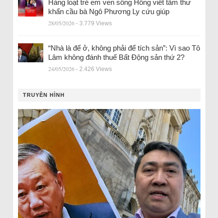
Hàng loạt trẻ em ven sông Hồng viết tâm thư
khẩn cầu bà Ngô Phương Ly cứu giúp
28/05/2026
- 3.779 Views
“Nhà là để ở, không phải để tích sản”: Vì sao Tô
Lâm không đánh thuế Bất Động sản thứ 2?
24/05/2026
- 2.426 Views
TRUYỀN HÌNH