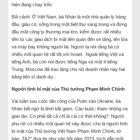
hiện đang chạy trốn.
Bối cảnh: Ở Việt Nam, bà Nhàn là một nhà quản lý hàng
đầu, giàu có, sống trong một biệt thự sang trọng và đứng
đầu một công ty thương mại lớn, kiếm được rất nhiều
tiền từ các giao dịch bí mật liên quan đến xe tăng, tên lửa
và máy bay không người lái. Người ta nói rằng bà có
nhiều mối quan hệ rất tốt với Israel. Ngoài tiếng Việt và
tiếng Anh, bà còn nói được tiếng Nga và một ít tiếng
Trung. Moscow đã trao tặng cho nữ doanh nhân này hai
bằng tiến sĩ danh dự.
Người tình bí mật của Thủ tướng Phạm Minh Chính
Vài tuần sau cuộc tấn công của Putin vào Ukraine, bà
Nhàn bất ngờ bị lệnh bắt giam. Cáo buộc: tham nhũng và
gian lận. Có phải tất cả chỉ là cái cớ thôi không? Người
phụ nữ có nhiều mối quan hệ này được cho là người tình
bí mật của Thủ tướng Việt Nam Phạm Minh Chính, tờ
báo „TAZ“ đưa tin như vậy hồi năm 2023, trích dẫn một