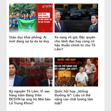
Giáo dục khai phóng: Ai
Xe sang vô giá: Đặc quyền
mới đang sợ tự do tư duy
cho lãnh đạo hay củng cố
hậu thuẫn chính trị cho Tô
Lâm?
Kỷ nguyên Tô Lâm: Vì sao
Quốc hội họp „không
hàng trăm Đảng Viên
thường lệ“: Liệu có thể
ĐCSVN lại ủng hộ Nhà báo
nâng cao chất lượng làm
Lê Trung Khoa?
luật?