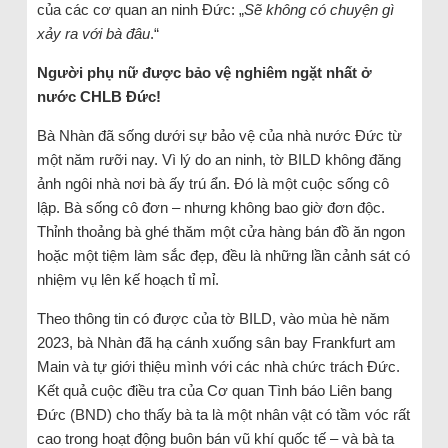
của các cơ quan an ninh Đức: „
Sẽ không có chuyện gì
xảy ra với bà đâu
.“
Người phụ nữ được bảo vệ nghiêm ngặt nhất ở
nước CHLB Đức!
Bà Nhàn đã sống dưới sự bảo vệ của nhà nước Đức từ
một năm rưỡi nay. Vì lý do an ninh, tờ BILD không đăng
ảnh ngôi nhà nơi bà ấy trú ẩn. Đó là một cuộc sống cô
lập. Bà sống cô đơn – nhưng không bao giờ đơn độc.
Thỉnh thoảng bà ghé thăm một cửa hàng bán đồ ăn ngon
hoặc một tiệm làm sắc đẹp, đều là những lần cảnh sát có
nhiệm vụ lên kế hoạch tỉ mỉ.
Theo thông tin có được của tờ BILD, vào mùa hè năm
2023, bà Nhàn đã hạ cánh xuống sân bay Frankfurt am
Main và tự giới thiệu mình với các nhà chức trách Đức.
Kết quả cuộc điều tra của Cơ quan Tình báo Liên bang
Đức (BND) cho thấy bà ta là một nhân vật có tầm vóc rất
cao trong hoạt động buôn bán vũ khí quốc tế – và bà ta