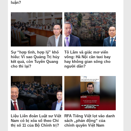
luận?
Sự “hợp tình, hợp lý” khó
Tô Lâm và giấc mơ viển
hiểu: Vì sao Quảng Trị hủy
vông: Hà Nội cần taxi bay
kết quả, còn Tuyên Quang
hay không gian sống cho
cho thi lại?
người dân?
Liệu Liên đoàn Luật sư Việt
RFA Tiếng Việt lọt vào danh
Nam có bị xóa sổ theo Chỉ
sách „phản động“ của
thị số 11 của Bộ Chính trị?
chính quyền Việt Nam