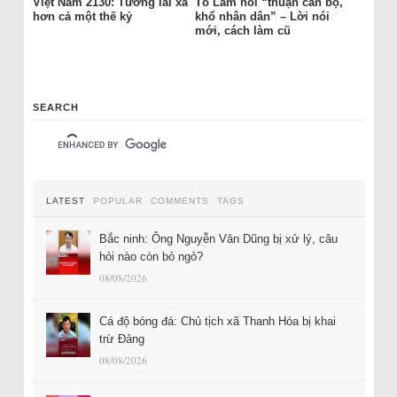
Việt Nam 2130: Tương lai xa
Tô Lâm nói “thuận cán bộ,
hơn cả một thế kỷ
khổ nhân dân” – Lời nói
mới, cách làm cũ
SEARCH
LATEST
POPULAR
COMMENTS
TAGS
Bắc ninh: Ông Nguyễn Văn Dũng bị xử lý, câu
hỏi nào còn bỏ ngỏ?
08/08/2026
Cá độ bóng đá: Chủ tịch xã Thanh Hóa bị khai
trừ Đảng
08/08/2026