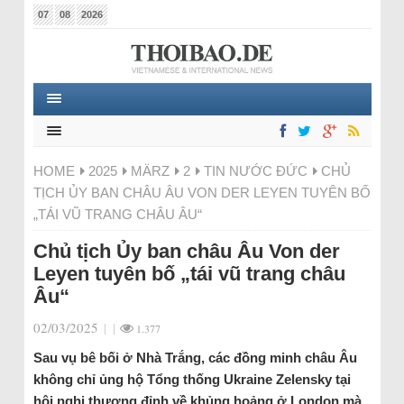
07
08
2026
HOME
2025
MÄRZ
2
TIN NƯỚC ĐỨC
CHỦ
TỊCH ỦY BAN CHÂU ÂU VON DER LEYEN TUYÊN BỐ
„TÁI VŨ TRANG CHÂU ÂU“
Chủ tịch Ủy ban châu Âu Von der
Leyen tuyên bố „tái vũ trang châu
Âu“
02/03/2025
|
|
1.377
Sau vụ bê bối ở Nhà Trắng, các đồng minh châu Âu
không chỉ ủng hộ Tổng thống Ukraine Zelensky tại
hội nghị thượng đỉnh về khủng hoảng ở London mà