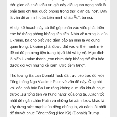
thời gian dài thiếu đầu tư, giờ đây điều quan trọng nhất là
phải tăng chi tiêu quốc phòng trong thời gian dài hơn. Đây
là vấn đề an ninh của Liên minh châu Âu“, bà nói.
Ví dụ, kế hoạch này có thể góp phần vào việc phát triển
các hệ thống phòng không tiên tiến. Nhìn về tương lai của
Ukraine, bà cho biết việc đảm bảo an ninh là vô cùng
quan trọng. Ukraine phải được đặt vào vị thế mạnh mẽ
để có đủ phương tiện trang bị vũ khí và tự vệ. Mục đích
là biến Ukraine thành „con nhím thép không thể tiêu hóa
được đối với những kẻ xâm lược tiềm tàng“.
Thủ tướng Ba Lan Donald Tusk đã trực tiếp trao đổi với
Tổng thống Nga Vladimir Putin về vấn đề này. Ông nói
với các nhà báo Ba Lan rằng không ai muốn khuất phục
trước „sự tống tiền và hung hăng“ của ông ta. „Cách tốt
nhất để ngăn chặn Putin và những kẻ xâm lược khác là
xây dựng sức mạnh của riêng chúng ta, và cách tốt nhất
để thuyết phục Tổng thống (Hoa Kỳ) (Donald) Trump