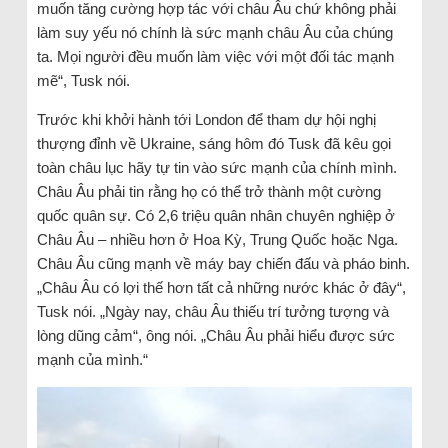
muốn tăng cường hợp tác với châu Âu chứ không phải
làm suy yếu nó chính là sức mạnh châu Âu của chúng
ta. Mọi người đều muốn làm việc với một đối tác mạnh
mẽ“, Tusk nói.
Trước khi khởi hành tới London để tham dự hội nghị
thượng đỉnh về Ukraine, sáng hôm đó Tusk đã kêu gọi
toàn châu lục hãy tự tin vào sức mạnh của chính mình.
Châu Âu phải tin rằng họ có thể trở thành một cường
quốc quân sự. Có 2,6 triệu quân nhân chuyên nghiệp ở
Châu Âu – nhiều hơn ở Hoa Kỳ, Trung Quốc hoặc Nga.
Châu Âu cũng mạnh về máy bay chiến đấu và pháo binh.
„Châu Âu có lợi thế hơn tất cả những nước khác ở đây“,
Tusk nói. „Ngày nay, châu Âu thiếu trí tưởng tượng và
lòng dũng cảm“, ông nói. „Châu Âu phải hiểu được sức
mạnh của mình.“