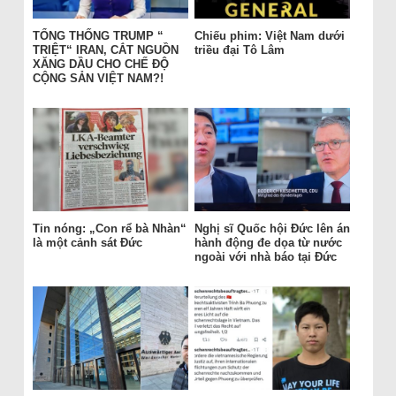
TỔNG THỐNG TRUMP “
Chiếu phim: Việt Nam dưới
TRIỆT“ IRAN, CẮT NGUỒN
triều đại Tô Lâm
XĂNG DẦU CHO CHẾ ĐỘ
CỘNG SẢN VIỆT NAM?!
Tin nóng: „Con rể bà Nhàn“
Nghị sĩ Quốc hội Đức lên án
là một cảnh sát Đức
hành động đe dọa từ nước
ngoài với nhà báo tại Đức