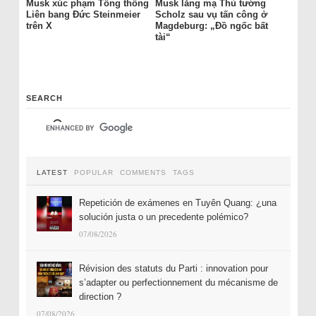
Musk xúc phạm Tổng thống
Musk lăng mạ Thủ tướng
Liên bang Đức Steinmeier
Scholz sau vụ tấn công ở
trên X
Magdeburg: „Đồ ngốc bất
tài“
SEARCH
LATEST
POPULAR
COMMENTS
TAGS
Repetición de exámenes en Tuyên Quang: ¿una
solución justa o un precedente polémico?
07/08/2026
Révision des statuts du Parti : innovation pour
s’adapter ou perfectionnement du mécanisme de
direction ?
07/08/2026