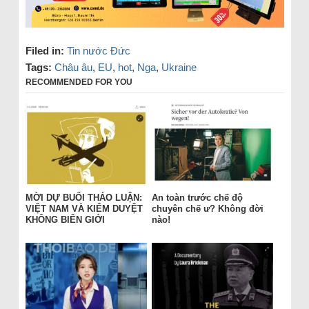
Filed in:
Tin nước Đức
Tags:
Châu âu
,
EU
,
hot
,
Nga
,
Ukraine
RECOMMENDED FOR YOU
MỜI DỰ BUỔI THẢO LUẬN:
An toàn trước chế độ
VIỆT NAM VÀ KIỂM DUYỆT
chuyên chế ư? Không đời
KHÔNG BIÊN GIỚI
nào!