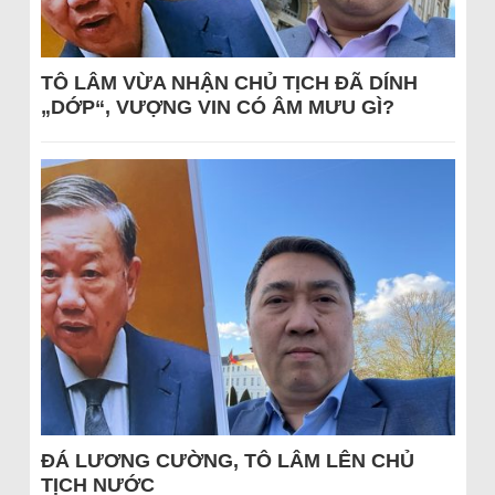
TÔ LÂM VỪA NHẬN CHỦ TỊCH ĐÃ DÍNH
„DỚP“, VƯỢNG VIN CÓ ÂM MƯU GÌ?
ĐÁ LƯƠNG CƯỜNG, TÔ LÂM LÊN CHỦ
TỊCH NƯỚC