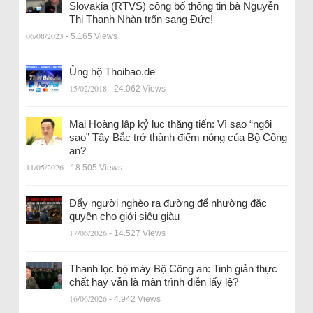
Slovakia (RTVS) công bố thông tin bà Nguyễn
Thị Thanh Nhàn trốn sang Đức!
06/08/2023
- 5.165 Views
Ủng hộ Thoibao.de
15/02/2018
- 24.062 Views
Mai Hoàng lập kỷ lục thăng tiến: Vì sao “ngôi
sao” Tây Bắc trở thành điểm nóng của Bộ Công
an?
11/05/2026
- 18.505 Views
Đẩy người nghèo ra đường để nhường đặc
quyền cho giới siêu giàu
17/06/2026
- 14.527 Views
Thanh lọc bộ máy Bộ Công an: Tinh giản thực
chất hay vẫn là màn trình diễn lấy lệ?
16/06/2026
- 4.942 Views