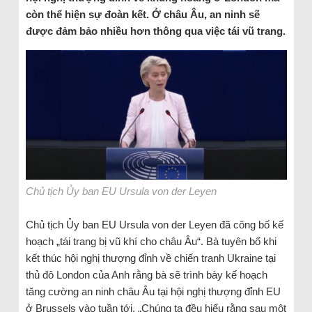
còn thể hiện sự đoàn kết. Ở châu Âu, an ninh sẽ
được đảm bảo nhiều hơn thông qua việc tái vũ trang.
Chủ tịch Ủy ban EU Ursula von der Leyen
Chủ tịch Ủy ban EU Ursula von der Leyen đã công bố kế
hoạch „tái trang bị vũ khí cho châu Âu“. Bà tuyên bố khi
kết thúc hội nghị thượng đỉnh về chiến tranh Ukraine tại
thủ đô London của Anh rằng bà sẽ trình bày kế hoạch
tăng cường an ninh châu Âu tại hội nghị thượng đỉnh EU
ở Brussels vào tuần tới. „Chúng ta đều hiểu rằng sau một