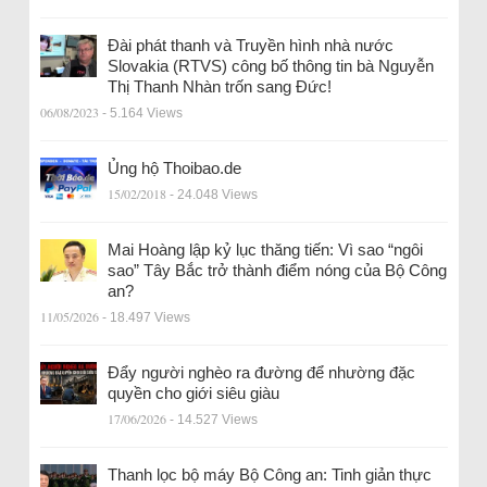
Đài phát thanh và Truyền hình nhà nước
Slovakia (RTVS) công bố thông tin bà Nguyễn
Thị Thanh Nhàn trốn sang Đức!
06/08/2023
- 5.164 Views
Ủng hộ Thoibao.de
15/02/2018
- 24.048 Views
Mai Hoàng lập kỷ lục thăng tiến: Vì sao “ngôi
sao” Tây Bắc trở thành điểm nóng của Bộ Công
an?
11/05/2026
- 18.497 Views
Đẩy người nghèo ra đường để nhường đặc
quyền cho giới siêu giàu
17/06/2026
- 14.527 Views
Thanh lọc bộ máy Bộ Công an: Tinh giản thực