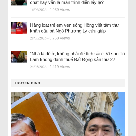
chất hay vẫn là màn trình diễn lấy lệ?
16/06/2026
- 4.939 Views
Hàng loạt trẻ em ven sông Hồng viết tâm thư
khẩn cầu bà Ngô Phương Ly cứu giúp
28/05/2026
- 3.768 Views
“Nhà là để ở, không phải để tích sản”: Vì sao Tô
Lâm không đánh thuế Bất Động sản thứ 2?
24/05/2026
- 2.419 Views
TRUYỀN HÌNH