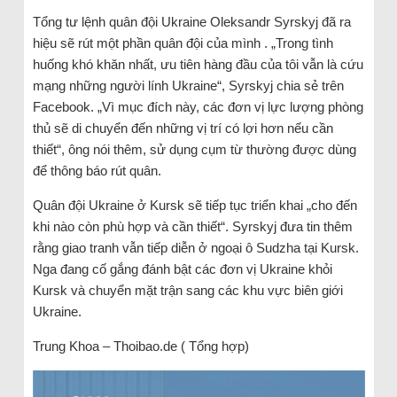
Tổng tư lệnh quân đội Ukraine Oleksandr Syrskyj đã ra
hiệu sẽ rút một phần quân đội của mình . „Trong tình
huống khó khăn nhất, ưu tiên hàng đầu của tôi vẫn là cứu
mạng những người lính Ukraine“, Syrskyj chia sẻ trên
Facebook. „Vì mục đích này, các đơn vị lực lượng phòng
thủ sẽ di chuyển đến những vị trí có lợi hơn nếu cần
thiết“, ông nói thêm, sử dụng cụm từ thường được dùng
để thông báo rút quân.
Quân đội Ukraine ở Kursk sẽ tiếp tục triển khai „cho đến
khi nào còn phù hợp và cần thiết“. Syrskyj đưa tin thêm
rằng giao tranh vẫn tiếp diễn ở ngoại ô Sudzha tại Kursk.
Nga đang cố gắng đánh bật các đơn vị Ukraine khỏi
Kursk và chuyển mặt trận sang các khu vực biên giới
Ukraine.
Trung Khoa – Thoibao.de ( Tổng hợp)