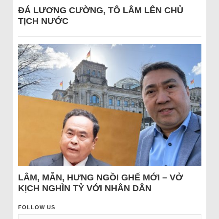
ĐÁ LƯƠNG CƯỜNG, TÔ LÂM LÊN CHỦ
TỊCH NƯỚC
LÂM, MẪN, HƯNG NGỒI GHẾ MỚI – VỞ
KỊCH NGHÌN TỶ VỚI NHÂN DÂN
FOLLOW US