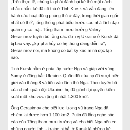
„Trên thực tế, chúng ta phải đánh bại kẻ thù một cách
chắc chắn, kẻ đã cố thủ ở Tỉnh Kursk và vẫn đang tiến
hành các hoạt động phòng thủ ở đây, trong thời gian ngắn
nhất có thể“, tổng thống phát biểu trước các nhà lãnh đạo
quân sự có mặt. Tổng tham mưu trưởng Valery
Gerasimov tuyên bố rằng các đơn vị Ukraine ở Kursk đã
bị bao vây. „Sự phá hủy có hệ thống đang diễn ra“,
Gerasimov nói, mà không có bất kỳ xác minh độc lập
nào.
Tỉnh Kursk nằm ở phía tây nước Nga và giáp với vùng
Sumy ở đông bắc Ukraine. Quân đội của họ đã vượt biên
giới vào tháng 8 và tiến vào lãnh thổ Nga. Theo tuyên bố
của chính quân đội Ukraine, họ đã giành lại quyền kiểm
soát một khu vực rộng ít nhất 1.300 km2.
Ông Gerasimov cho biết lực lượng vũ trang Nga đã
chiếm lại được hơn 1.100 km2. Putin đã lắng nghe báo
cáo của Tổng tham mưu trưởng và cho biết Nga nên coi
những người lính Ukraine bị bắt ở Kursk là những kẻ