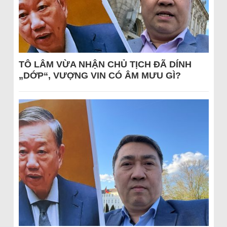
TÔ LÂM VỪA NHẬN CHỦ TỊCH ĐÃ DÍNH
„DỚP“, VƯỢNG VIN CÓ ÂM MƯU GÌ?