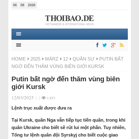
06
08
2026
HOME
2025
MÄRZ
12
QUÂN SỰ
PUTIN BẤT
NGỜ ĐẾN THĂM VÙNG BIÊN GIỚI KURSK
Putin bất ngờ đến thăm vùng biên
giới Kursk
12/03/2025
|
|
1.853
Lệnh trục xuất được đưa ra
Tại Kursk, quân Nga vẫn tiếp tục tiến quân, trong khi
quân Ukraine cho biết sẽ rút lui một phần. Tuy nhiên,
Tổng tư lệnh quân đội Syrskyj cho biết cuộc giao