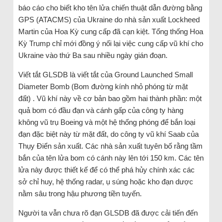
báo cáo cho biết kho tên lửa chiến thuật dẫn đường bằng
GPS (ATACMS) của Ukraine do nhà sản xuất Lockheed
Martin của Hoa Kỳ cung cấp đã cạn kiệt. Tổng thống Hoa
Kỳ Trump chỉ mới đồng ý nối lại việc cung cấp vũ khí cho
Ukraine vào thứ Ba sau nhiều ngày gián đoạn.
Viết tắt GLSDB là viết tắt của Ground Launched Small
Diameter Bomb (Bom đường kính nhỏ phóng từ mặt
đất) . Vũ khí này về cơ bản bao gồm hai thành phần: một
quả bom có ​​đầu đạn và cánh gấp của công ty hàng
không vũ trụ Boeing và một hệ thống phóng để bắn loại
đạn đặc biệt này từ mặt đất, do công ty vũ khí Saab của
Thụy Điển sản xuất. Các nhà sản xuất tuyên bố rằng tầm
bắn của tên lửa bom có ​​cánh này lên tới 150 km. Các tên
lửa này được thiết kế để có thể phá hủy chính xác các
sở chỉ huy, hệ thống radar, ụ súng hoặc kho đạn dược
nằm sâu trong hậu phương tiền tuyến.
Người ta vẫn chưa rõ đạn GLSDB đã được cải tiến đến