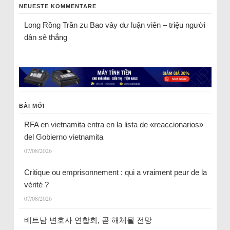
NEUESTE KOMMENTARE
Long Rồng Trần
zu
Bao vây dư luận viên – triệu người
dân sẽ thắng
BÀI MỚI
RFA en vietnamita entra en la lista de «reaccionarios»
del Gobierno vietnamita
07/08/2026
Critique ou emprisonnement : qui a vraiment peur de la
vérité ?
07/08/2026
베트남 변호사 연합회, 곧 해체될 전망