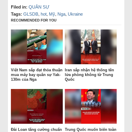
Filed in:
QUÂN SỰ
Tags:
GLSDB
,
hot
,
Mỹ
,
Nga
,
Ukraine
RECOMMENDED FOR YOU
Việt Nam sắp đạt thỏa thuận
Iran sắp nhận hệ thống tên
mua máy bay quân sự Yak-
lửa phòng không từ Trung
130m của Nga
Quốc
Đài Loan tăng cường chuẩn
Trung Quốc muốn biến toàn