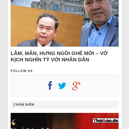
LÂM, MẪN, HƯNG NGỒI GHẾ MỚI – VỞ
KỊCH NGHÌN TỶ VỚI NHÂN DÂN
FOLLOW US
CHÂM BIẾM