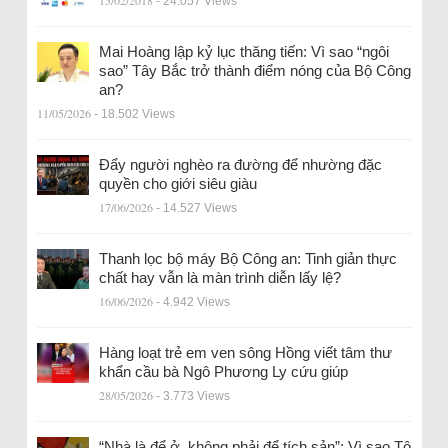
15/02/2018
- 24.057 Views
Mai Hoàng lập kỷ lục thăng tiến: Vì sao “ngôi
sao” Tây Bắc trở thành điểm nóng của Bộ Công
an?
11/05/2026
- 18.502 Views
Đẩy người nghèo ra đường để nhường đặc
quyền cho giới siêu giàu
17/06/2026
- 14.527 Views
Thanh lọc bộ máy Bộ Công an: Tinh giản thực
chất hay vẫn là màn trình diễn lấy lệ?
16/06/2026
- 4.942 Views
Hàng loạt trẻ em ven sông Hồng viết tâm thư
khẩn cầu bà Ngô Phương Ly cứu giúp
28/05/2026
- 3.773 Views
“Nhà là để ở, không phải để tích sản”: Vì sao Tô