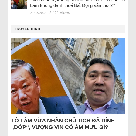
Lâm không đánh thuế Bất Động sản thứ 2?
24/05/2026
- 2.421 Views
TRUYỀN HÌNH
TÔ LÂM VỪA NHẬN CHỦ TỊCH ĐÃ DÍNH
„DỚP“, VƯỢNG VIN CÓ ÂM MƯU GÌ?