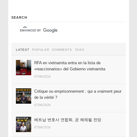
SEARCH
LATEST
POPULAR
COMMENTS
TAGS
RFA en vietnamita entra en la lista de
«reaccionarios» del Gobierno vietnamita
07/08/2026
Critique ou emprisonnement : qui a vraiment peur
de la vérité ?
07/08/2026
베트남 변호사 연합회, 곧 해체될 전망
07/08/2026