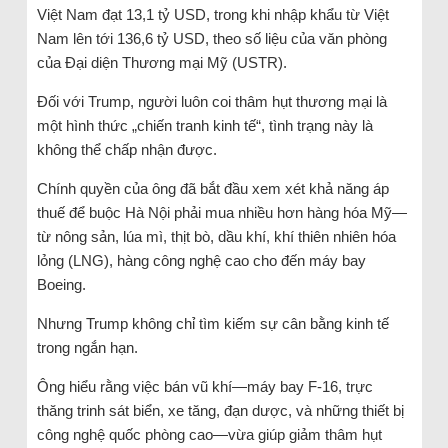
Việt Nam đạt 13,1 tỷ USD, trong khi nhập khẩu từ Việt
Nam lên tới 136,6 tỷ USD, theo số liệu của văn phòng
của Đại diện Thương mại Mỹ (USTR).
Đối với Trump, người luôn coi thâm hụt thương mại là
một hình thức „chiến tranh kinh tế“, tình trạng này là
không thể chấp nhận được.
Chính quyền của ông đã bắt đầu xem xét khả năng áp
thuế để buộc Hà Nội phải mua nhiều hơn hàng hóa Mỹ—
từ nông sản, lúa mì, thịt bò, dầu khí, khí thiên nhiên hóa
lỏng (LNG), hàng công nghệ cao cho đến máy bay
Boeing.
Nhưng Trump không chỉ tìm kiếm sự cân bằng kinh tế
trong ngắn hạn.
Ông hiểu rằng việc bán vũ khí—máy bay F-16, trực
thăng trinh sát biển, xe tăng, đạn dược, và những thiết bị
công nghệ quốc phòng cao—vừa giúp giảm thâm hụt