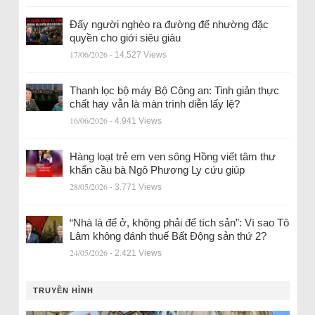
Đẩy người nghèo ra đường để nhường đặc
quyền cho giới siêu giàu
17/06/2026
- 14.527 Views
Thanh lọc bộ máy Bộ Công an: Tinh giản thực
chất hay vẫn là màn trình diễn lấy lệ?
16/06/2026
- 4.941 Views
Hàng loạt trẻ em ven sông Hồng viết tâm thư
khẩn cầu bà Ngô Phương Ly cứu giúp
28/05/2026
- 3.771 Views
“Nhà là để ở, không phải để tích sản”: Vì sao Tô
Lâm không đánh thuế Bất Động sản thứ 2?
24/05/2026
- 2.421 Views
TRUYỀN HÌNH