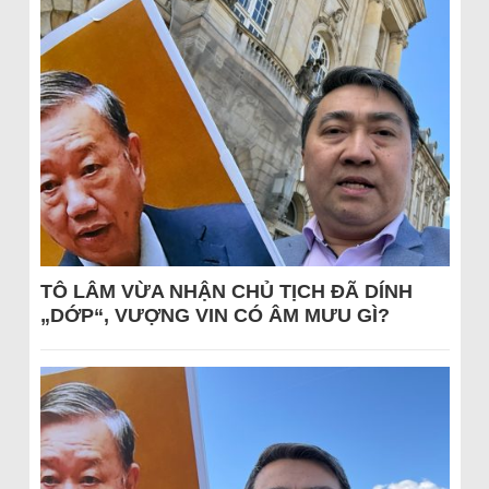
TÔ LÂM VỪA NHẬN CHỦ TỊCH ĐÃ DÍNH
„DỚP“, VƯỢNG VIN CÓ ÂM MƯU GÌ?