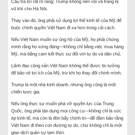
Câu trả lời rất rõ ràng: Trump không nên vội vã trang bị
vũ khí cho Hà Nội.
Thay vào đó, ông phải sử dụng lợi thế kinh tế của Mỹ để
buộc chính quyền Việt Nam đi xa hơn trong cải cách.
Nếu Việt Nam muốn sự ủng hộ của Mỹ, họ phải chứng
minh rằng họ xứng đáng—không chỉ bằng việc mua hàng
Mỹ, mà bằng cam kết thực sự đối với tự do và dân chủ.
Lãnh đạo cộng sản Việt Nam không thể được tin tưởng
để bảo vệ lợi ích của Mỹ, trừ khi họ thay đổi chính mình.
Trump là một nhà kinh doanh, nhưng ông cũng là một
chiến lược gia.
Nếu ông thực sự muốn phá vỡ quyền lực của Trung
Quốc, ông phải tận dụng mọi công cụ—không chỉ là sức
ép kinh tế, mà còn là đòn bẩy chính trị—để đảm bảo rằng
Việt Nam đi theo con đường tự do, chứ không chỉ là một
giao dịch quân sự tạm thời.