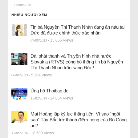
06/08/2026
NHIỀU NGƯỜI XEM
Tin bà Nguyễn Thị Thanh Nhàn đang ẩn náu tại
Đức đã được chính thức xác nhận
07/08/2023
- 15.065 Views
Đài phát thanh và Truyền hình nhà nước
Slovakia (RTVS) công bố thông tin bà Nguyễn
Thị Thanh Nhàn trốn sang Đức!
06/08/2023
- 5.164 Views
Ủng hộ Thoibao.de
15/02/2018
- 24.054 Views
Mai Hoàng lập kỷ lục thăng tiến: Vì sao “ngôi
sao” Tây Bắc trở thành điểm nóng của Bộ Công
an?
11/05/2026
- 18.500 Views