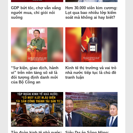
GDP bứt tốc, chợ vẫn vắng
Hơn 30.000 viên kim cương:
người mua, chỉ giỏi nói
Lọt qua bao nhiêu lớp kiểm
suông
soát mà không ai hay biết?
“Sự kiện, giao dịch, hành
Kinh tế thị trường và vai trò
vi” trên nền tảng số sẽ là
nhà nước tiếp tục là chủ đề
đối tượng định danh mới
tranh luận
của Bộ Công an
Tập đoàn kinh tế nhà nước:
Siêu Dự án Sông Hồng: