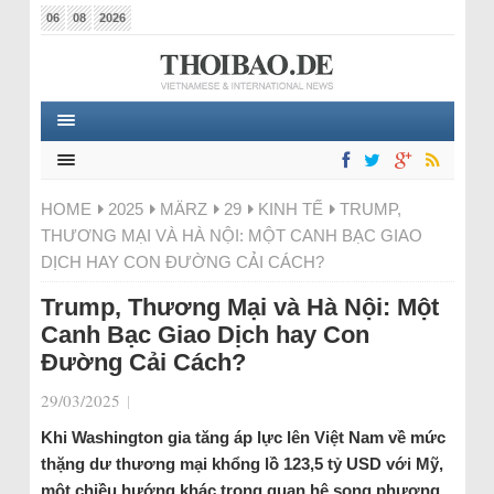
06
08
2026
HOME
2025
MÄRZ
29
KINH TẾ
TRUMP,
THƯƠNG MẠI VÀ HÀ NỘI: MỘT CANH BẠC GIAO
DỊCH HAY CON ĐƯỜNG CẢI CÁCH?
Trump, Thương Mại và Hà Nội: Một
Canh Bạc Giao Dịch hay Con
Đường Cải Cách?
29/03/2025
|
Khi Washington gia tăng áp lực lên Việt Nam về mức
thặng dư thương mại khổng lồ 123,5 tỷ USD với Mỹ,
một chiều hướng khác trong quan hệ song phương