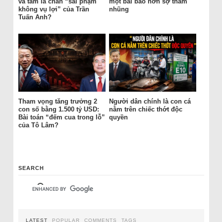
và tấm lá chắn “sai phạm
một bài báo hơn sợ tham
không vụ lợi” của Trần
nhũng
Tuấn Anh?
Tham vọng tăng trưởng 2
Người dân chính là con cá
con số bằng 1.500 tỷ USD:
nằm trên chiếc thớt độc
Bài toán “đếm cua trong lỗ”
quyền
của Tô Lâm?
SEARCH
LATEST
POPULAR
COMMENTS
TAGS