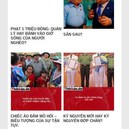
PHẠT 1 TRIỆU ĐỒNG: QUẢN
LÝ HAY ĐÁNH VÀO GIỜ
SÂN SAU?
SỐNG CỦA NGƯỜI
NGHÈO?
CHIẾC ÁO ĐẦM MỒ HÔI –
KỶ NGUYÊN MỚI HAY KỶ
BIỂU TƯỢNG CỦA SỰ TẬN
NGUYÊN ĐỚP CHÁN?
TỤY.