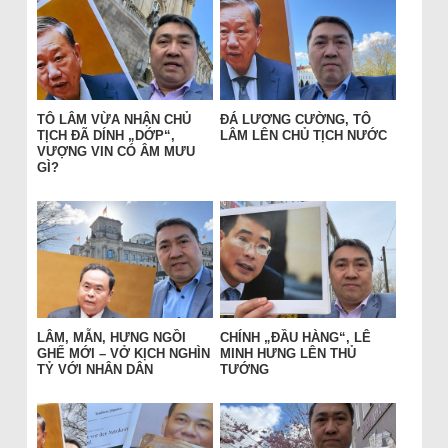
TÔ LÂM VỪA NHẬN CHỦ
ĐÁ LƯƠNG CƯỜNG, TÔ
TỊCH ĐÃ DÍNH „DỚP“,
LÂM LÊN CHỦ TỊCH NƯỚC
VƯỢNG VIN CÓ ÂM MƯU
GÌ?
LÂM, MẪN, HƯNG NGỒI
CHÍNH „ĐẦU HÀNG“, LÊ
GHẾ MỚI – VỞ KỊCH NGHÌN
MINH HƯNG LÊN THỦ
TỶ VỚI NHÂN DÂN
TƯỚNG