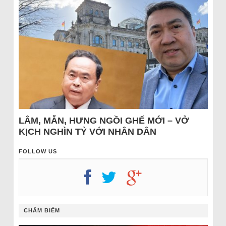
LÂM, MẪN, HƯNG NGỒI GHẾ MỚI – VỞ
KỊCH NGHÌN TỶ VỚI NHÂN DÂN
FOLLOW US
CHÂM BIẾM