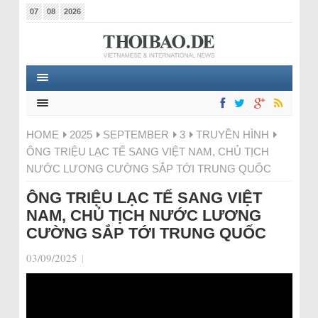
07
08
2026
HOME
2025
SEPTEMBER
3
TRUYỀN HÌNH
ÔNG TRIỆU LẠC TẾ SANG VIỆT NAM, CHỦ TỊCH
NƯỚC LƯƠNG CƯỜNG SẮP TỚI TRUNG QUỐC
ÔNG TRIỆU LẠC TẾ SANG VIỆT
NAM, CHỦ TỊCH NƯỚC LƯƠNG
CƯỜNG SẮP TỚI TRUNG QUỐC
03/09/2025
|