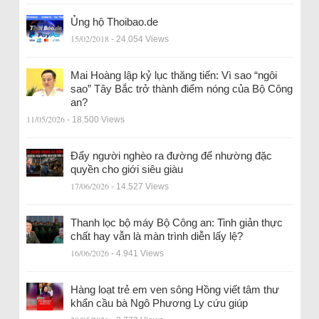
Ủng hộ Thoibao.de
15/02/2018
- 24.054 Views
Mai Hoàng lập kỷ lục thăng tiến: Vì sao “ngôi
sao” Tây Bắc trở thành điểm nóng của Bộ Công
an?
11/05/2026
- 18.500 Views
Đẩy người nghèo ra đường để nhường đặc
quyền cho giới siêu giàu
17/06/2026
- 14.527 Views
Thanh lọc bộ máy Bộ Công an: Tinh giản thực
chất hay vẫn là màn trình diễn lấy lệ?
16/06/2026
- 4.941 Views
Hàng loạt trẻ em ven sông Hồng viết tâm thư
khẩn cầu bà Ngô Phương Ly cứu giúp