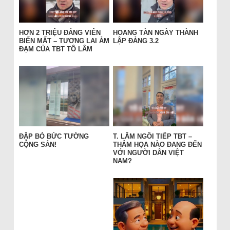
HƠN 2 TRIỆU ĐẢNG VIÊN
HOANG TÀN NGÀY THÀNH
BIẾN MẤT – TƯƠNG LAI ẢM
LẬP ĐẢNG 3.2
ĐẠM CỦA TBT TÔ LÂM
ĐẬP BỎ BỨC TƯỜNG
T. LÂM NGỒI TIẾP TBT –
CỘNG SẢN!
THẢM HỌA NÀO ĐANG ĐẾN
VỚI NGƯỜI DÂN VIỆT
NAM?