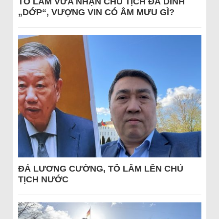
TÔ LÂM VỪA NHẬN CHỦ TỊCH ĐÃ DÍNH
„DỚP“, VƯỢNG VIN CÓ ÂM MƯU GÌ?
ĐÁ LƯƠNG CƯỜNG, TÔ LÂM LÊN CHỦ
TỊCH NƯỚC