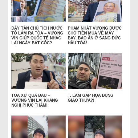
ĐẨY TÂN CHỦ TỊCH NƯỚC
PHẠM NHẬT VƯỢNG ĐƯỢC
TÔ LÂM RA TÒA – VƯỢNG
CHO TIỀN MUA VÉ MÁY
VIN GIÚP QUỐC TẾ NHẮC
BAY, BAO ĂN Ở SANG ĐỨC
LẠI NGÀY BẮT CÓC?
HẦU TÒA!
TÒA XỬ QUÁ ĐAU –
T. LÂM GẶP HỌA ĐÚNG
VƯỢNG VIN LẠI KHÁNG
GIAO THỪA?!
NGHỊ PHÚC THẨM!