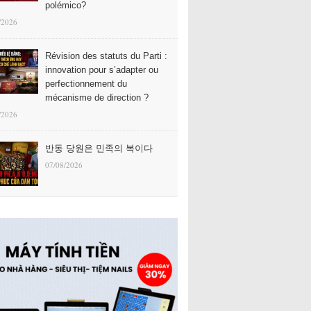
polémico?
/2026
Révision des statuts du Parti :
innovation pour s’adapter ou
perfectionnement du
mécanisme de direction ?
/2026
반동 당원은 민족의 복이다
07/08/2026