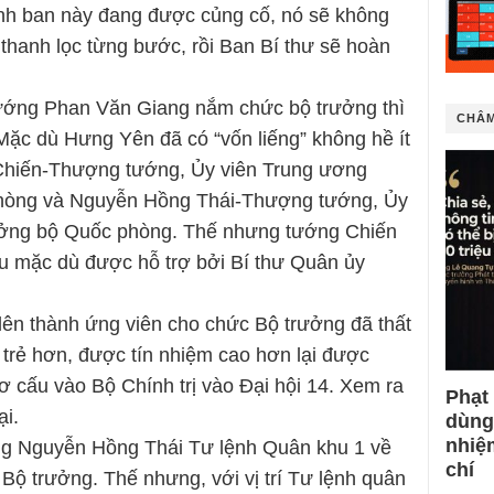
h ban này đang được củng cố, nó sẽ không
thanh lọc từng bước, rồi Ban Bí thư sẽ hoàn
ướng Phan Văn Giang nắm chức bộ trưởng thì
CHÂM
ặc dù Hưng Yên đã có “vốn liếng” không hề ít
Chiến-Thượng tướng, Ủy viên Trung ương
hòng và Nguyễn Hồng Thái-Thượng tướng, Ủy
ưởng bộ Quốc phòng. Thế nhưng tướng Chiến
yếu mặc dù được hỗ trợ bởi Bí thư Quân ủy
ên thành ứng viên cho chức Bộ trưởng đã thất
rẻ hơn, được tín nhiệm cao hơn lại được
 cấu vào Bộ Chính trị vào Đại hội 14. Xem ra
Phạt
i.
dùng
nhiệ
ng Nguyễn Hồng Thái Tư lệnh Quân khu 1 về
chí
ộ trưởng. Thế nhưng, với vị trí Tư lệnh quân