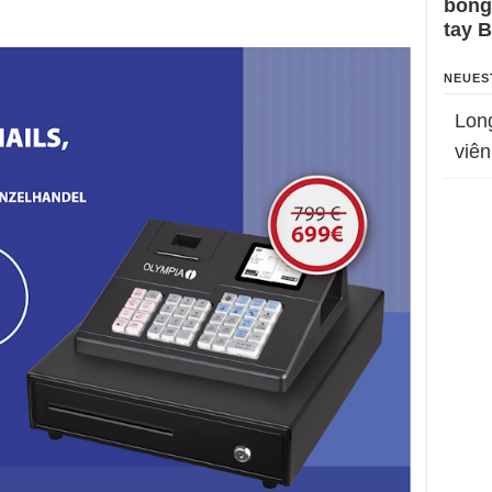
bỗng
tay 
NEUES
Lon
viên