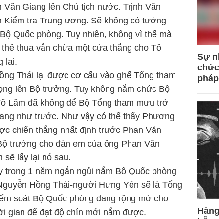
 Văn Giang lên Chủ tịch nước. Trịnh Văn
 Kiểm tra Trung ương. Sẽ không có tướng
Bộ Quốc phòng. Tuy nhiên, không vì thế mà
 thế thua vẫn chừa một cửa thắng cho Tô
Sự n
 lai.
chức
ng Thái lại được cơ cấu vào ghế Tổng tham
pháp
n vọng lên Bộ trưởng. Tuy không nắm chức Bộ
ô Lâm đã không để Bộ Tổng tham mưu trở
ang như trước. Như vậy có thể thấy Phương
ợc chiến thắng nhất định trước Phan Văn
Bộ trưởng cho đàn em của ông Phan Văn
 sẽ lấy lại nó sau.
y trong 1 năm ngắn ngủi nắm Bộ Quốc phòng
Nguyễn Hồng Thái-người Hưng Yên sẽ là Tổng
iểm soát Bộ Quốc phòng đang rộng mở cho
Hàng
i gian để đạt độ chín mới nắm được.