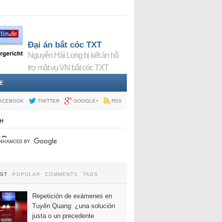
Đại án bắt cóc TXT
Nguyễn Hải Long bị kết án hỗ
trợ mật vụ VN bắt cóc TXT
E
ACEBOOK
TWITTER
GOOGLE+
RSS
H
EST
POPULAR
COMMENTS
TAGS
Repetición de exámenes en
Tuyên Quang: ¿una solución
justa o un precedente