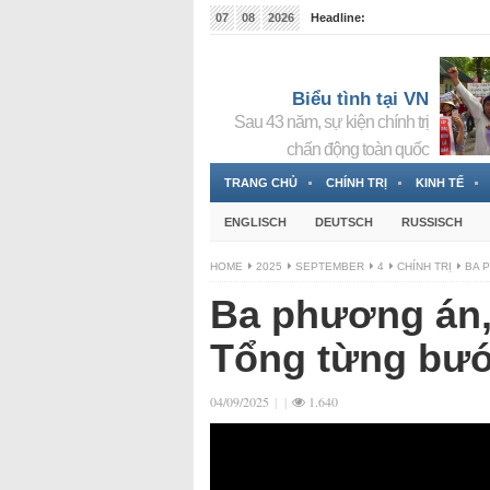
07
08
2026
Headline:
Tin bà Nguyễn Thị Thanh Nhàn đang ẩn náu tại Đức
Biểu tình tại VN
Sau 43 năm, sự kiện chính trị
chấn động toàn quốc
TRANG CHỦ
CHÍNH TRỊ
KINH TẾ
ENGLISCH
DEUTSCH
RUSSISCH
HOME
2025
SEPTEMBER
4
CHÍNH TRỊ
BA 
Ba phương án, 
Tổng từng bướ
04/09/2025
|
|
1.640