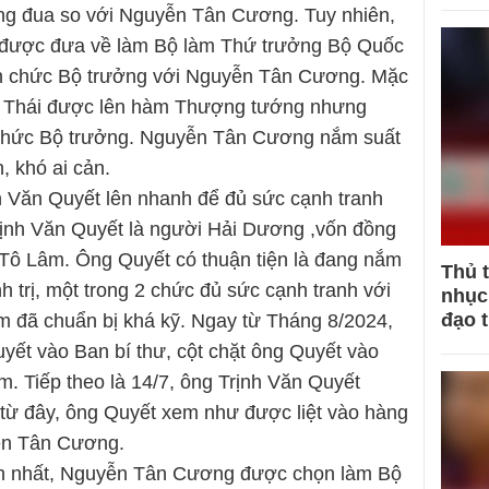
ờng đua so với Nguyễn Tân Cương. Tuy nhiên,
 được đưa về làm Bộ làm Thứ trưởng Bộ Quốc
h chức Bộ trưởng với Nguyễn Tân Cương. Mặc
 Thái được lên hàm Thượng tướng nhưng
 chức Bộ trưởng. Nguyễn Tân Cương nắm suất
, khó ai cản.
h Văn Quyết lên nhanh để đủ sức cạnh tranh
ịnh Văn Quyết là người Hải Dương ,vốn đồng
Tô Lâm. Ông Quyết có thuận tiện là đang nắm
Thủ 
trị, một trong 2 chức đủ sức cạnh tranh với
nhục 
đạo 
m đã chuẩn bị khá kỹ. Ngay từ Tháng 8/2024,
yết vào Ban bí thư, cột chặt ông Quyết vào
âm. Tiếp theo là 14/7, ông Trịnh Văn Quyết
từ đây, ông Quyết xem như được liệt vào hàng
ễn Tân Cương.
ần nhất, Nguyễn Tân Cương được chọn làm Bộ