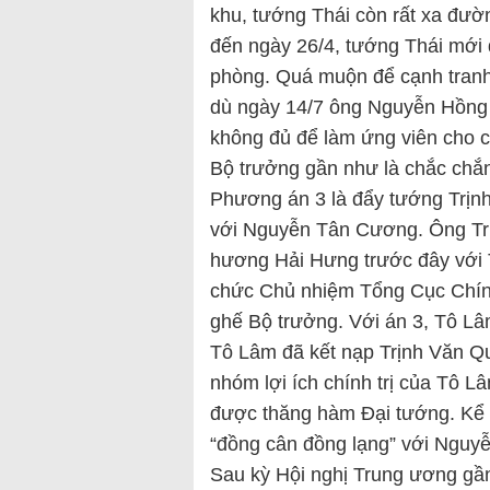
khu, tướng Thái còn rất xa đư
đến ngày 26/4, tướng Thái mới
phòng. Quá muộn để cạnh tran
dù ngày 14/7 ông Nguyễn Hồng
không đủ để làm ứng viên cho
Bộ trưởng gần như là chắc chắn
Phương án 3 là đẩy tướng Trịn
với Nguyễn Tân Cương. Ông Tr
hương Hải Hưng trước đây với 
chức Chủ nhiệm Tổng Cục Chính 
ghế Bộ trưởng. Với án 3, Tô Lâ
Tô Lâm đã kết nạp Trịnh Văn Qu
nhóm lợi ích chính trị của Tô L
được thăng hàm Đại tướng. Kể 
“đồng cân đồng lạng” với Nguy
Sau kỳ Hội nghị Trung ương g