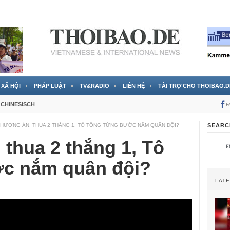
 đã được chính thức xác nhận
3 Jahren ago
XÃ HỘI
PHÁP LUẬT
TV&RADIO
LIÊN HỆ
TÀI TRỢ CHO THOIBAO.D
CHINESISCH
F
PHƯƠNG ÁN, THUA 2 THẮNG 1, TÔ TỔNG TỪNG BƯỚC NẮM QUÂN ĐỘI?
SEARC
thua 2 thắng 1, Tô
c nắm quân đội?
LAT