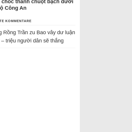
 chốc thành chuột bạch dưới
Bộ Công An
TE KOMMENTARE
g Rồng Trần
zu
Bao vây dư luận
 – triệu người dân sẽ thắng