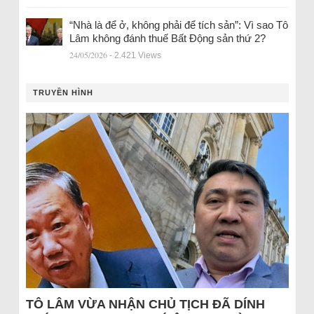
“Nhà là để ở, không phải để tích sản”: Vì sao Tô
Lâm không đánh thuế Bất Động sản thứ 2?
24/05/2026
- 2.421 Views
TRUYỀN HÌNH
TÔ LÂM VỪA NHẬN CHỦ TỊCH ĐÃ DÍNH