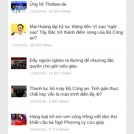
Ủng hộ Thoibao.de
15/02/2018
- 24.054 Views
Mai Hoàng lập kỷ lục thăng tiến: Vì sao “ngôi
sao” Tây Bắc trở thành điểm nóng của Bộ Công
an?
11/05/2026
- 18.500 Views
Đẩy người nghèo ra đường để nhường đặc
quyền cho giới siêu giàu
17/06/2026
- 14.527 Views
Thanh lọc bộ máy Bộ Công an: Tinh giản thực
chất hay vẫn là màn trình diễn lấy lệ?
16/06/2026
- 4.941 Views
Hàng loạt trẻ em ven sông Hồng viết tâm thư
khẩn cầu bà Ngô Phương Ly cứu giúp
28/05/2026
- 3.772 Views