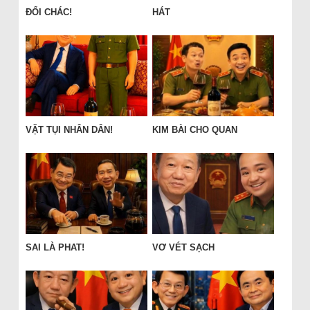
ĐỔI CHÁC!
HÁT
VẶT TỤI NHÂN DÂN!
KIM BÀI CHO QUAN
SAI LÀ PHAT!
VƠ VÉT SẠCH