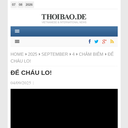
07
08
2026
HOME
2025
SEPTEMBER
4
CHÂM BIẾM
ĐỂ
CHÁU LO!
ĐỂ CHÁU LO!
04/09/2025
|