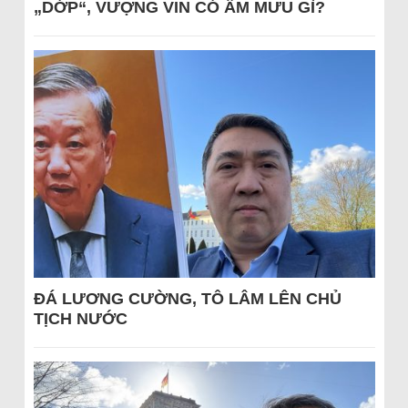
„DỚP“, VƯỢNG VIN CÓ ÂM MƯU GÌ?
ĐÁ LƯƠNG CƯỜNG, TÔ LÂM LÊN CHỦ
TỊCH NƯỚC