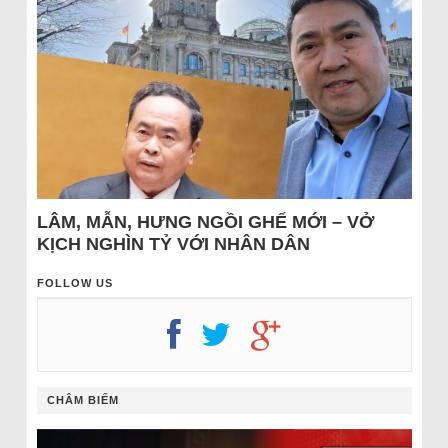
LÂM, MẪN, HƯNG NGỒI GHẾ MỚI – VỞ
KỊCH NGHÌN TỶ VỚI NHÂN DÂN
FOLLOW US
CHÂM BIẾM