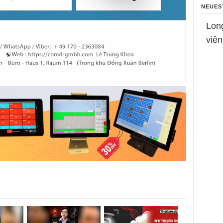
NEUES
Lon
viên