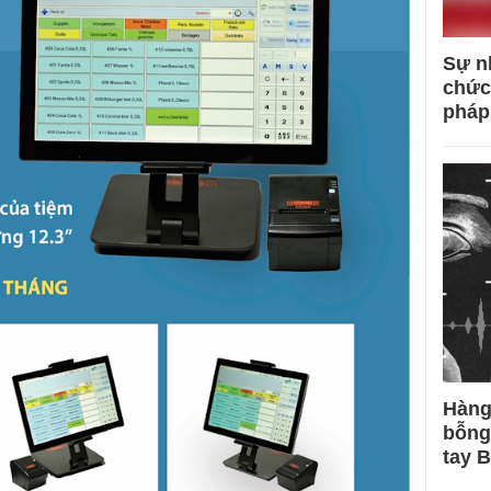
Sự n
chức
pháp
Hàng
bỗng
tay 