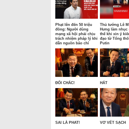
Phạt lên đến 50 triệu
Thủ tướng Lê M
đồng: Người dùng
Hưng làm nhục
mạng xã hội phải chịu
thể khi xin ý kiế
trách nhiệm pháp lý khi
đạo từ Tổng th
dẫn nguồn báo chí
Putin
ĐỔI CHÁC!
HÁT
SAI LÀ PHAT!
VƠ VÉT SẠCH