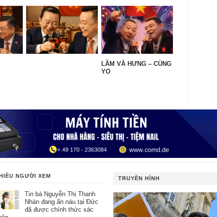
LÂM VÀ HƯNG – CÙNG
YO
HIỀU NGƯỜI XEM
TRUYỀN HÌNH
Tin bà Nguyễn Thị Thanh
Nhàn đang ẩn náu tại Đức
đã được chính thức xác