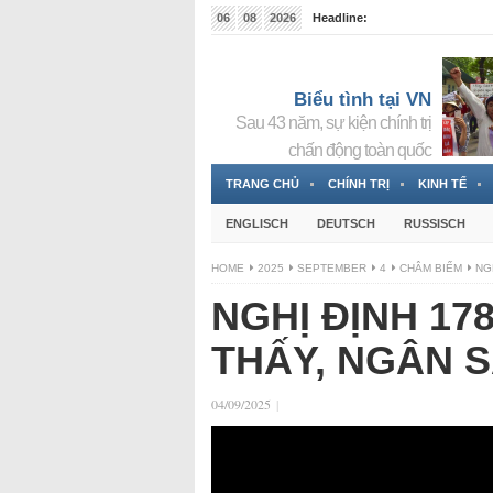
06
08
2026
Headline:
Tin bà Nguyễn Thị Thanh Nhàn đang ẩn náu tại Đức
Biểu tình tại VN
Sau 43 năm, sự kiện chính trị
chấn động toàn quốc
TRANG CHỦ
CHÍNH TRỊ
KINH TẾ
ENGLISCH
DEUTSCH
RUSSISCH
HOME
2025
SEPTEMBER
4
CHÂM BIẾM
NG
NGHỊ ĐỊNH 17
THẤY, NGÂN S
04/09/2025
|