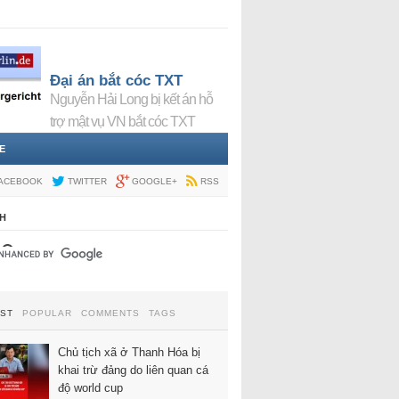
Đại án bắt cóc TXT
Nguyễn Hải Long bị kết án hỗ
trợ mật vụ VN bắt cóc TXT
E
ACEBOOK
TWITTER
GOOGLE+
RSS
H
EST
POPULAR
COMMENTS
TAGS
Chủ tịch xã ở Thanh Hóa bị
khai trừ đảng do liên quan cá
độ world cup