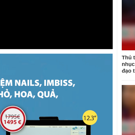
Thủ 
nhục 
đạo 