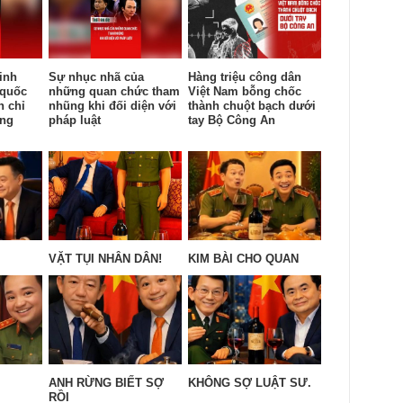
inh
Sự nhục nhã của
Hàng triệu công dân
 quốc
những quan chức tham
Việt Nam bỗng chốc
n chỉ
nhũng khi đối diện với
thành chuột bạch dưới
ống
pháp luật
tay Bộ Công An
VẶT TỤI NHÂN DÂN!
KIM BÀI CHO QUAN
ANH RỪNG BIẾT SỢ
KHÔNG SỢ LUẬT SƯ.
RỒI