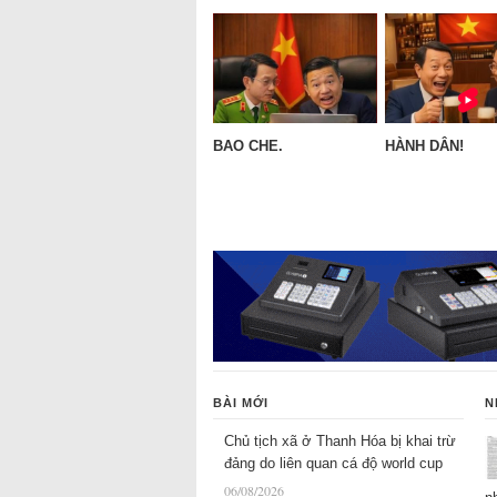
BAO CHE.
HÀNH DÂN!
BÀI MỚI
N
Chủ tịch xã ở Thanh Hóa bị khai trừ
đảng do liên quan cá độ world cup
06/08/2026