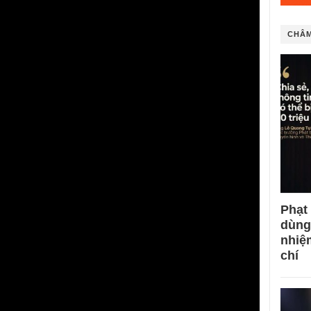
CHÂM
Phạt
dùng
nhiệ
chí