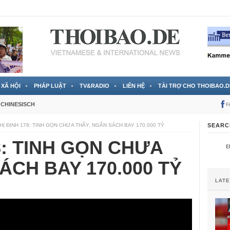
 đã được chính thức xác nhận
3 Jahren ago
XÃ HỘI
PHÁP LUẬT
TV&RADIO
LIÊN HỆ
TÀI TRỢ CHO THOIBAO.D
CHINESISCH
F
HỊ ĐỊNH 178: TINH GỌN CHƯA THẤY, NGÂN SÁCH BAY 170.000 TỶ
SEARC
8: TINH GỌN CHƯA
ÁCH BAY 170.000 TỶ
LAT