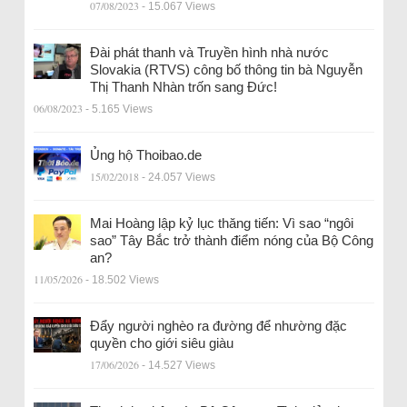
07/08/2023
- 15.067 Views
Đài phát thanh và Truyền hình nhà nước
Slovakia (RTVS) công bố thông tin bà Nguyễn
Thị Thanh Nhàn trốn sang Đức!
06/08/2023
- 5.165 Views
Ủng hộ Thoibao.de
15/02/2018
- 24.057 Views
Mai Hoàng lập kỷ lục thăng tiến: Vì sao “ngôi
sao” Tây Bắc trở thành điểm nóng của Bộ Công
an?
11/05/2026
- 18.502 Views
Đẩy người nghèo ra đường để nhường đặc
quyền cho giới siêu giàu
17/06/2026
- 14.527 Views