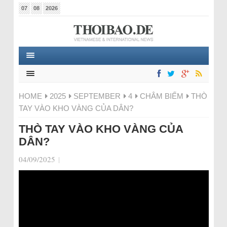
07
08
2026
HOME
2025
SEPTEMBER
4
CHÂM BIẾM
THÒ
TAY VÀO KHO VÀNG CỦA DÂN?
THÒ TAY VÀO KHO VÀNG CỦA
DÂN?
04/09/2025
|