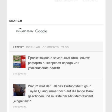
SEARCH
LATEST
POPULAR
COMMENTS
TAGS
Проект закона о земельных отношениях:
реформа в интересах народа или
узаконивание власти
07/08/2026
Warum wird der Fall des Prüfungsbetrugs in
Tuyên Quang immer noch auf die lange Bank
geschoben und musste der Ministerpräsident
„eingreifen“?
07/08/2026