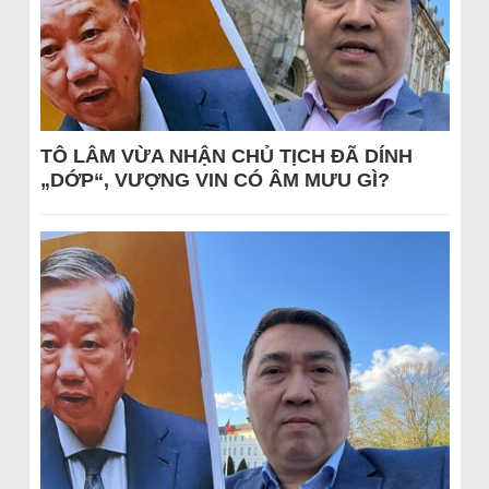
TÔ LÂM VỪA NHẬN CHỦ TỊCH ĐÃ DÍNH
„DỚP“, VƯỢNG VIN CÓ ÂM MƯU GÌ?