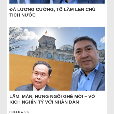
ĐÁ LƯƠNG CƯỜNG, TÔ LÂM LÊN CHỦ
TỊCH NƯỚC
LÂM, MẪN, HƯNG NGỒI GHẾ MỚI – VỞ
KỊCH NGHÌN TỶ VỚI NHÂN DÂN
FOLLOW US