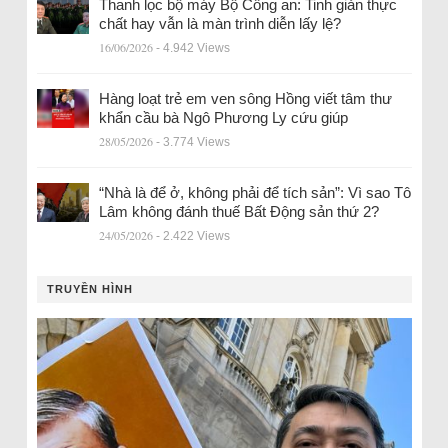
Thanh lọc bộ máy Bộ Công an: Tinh giản thực
chất hay vẫn là màn trình diễn lấy lệ?
16/06/2026
- 4.942 Views
Hàng loạt trẻ em ven sông Hồng viết tâm thư
khẩn cầu bà Ngô Phương Ly cứu giúp
28/05/2026
- 3.774 Views
“Nhà là để ở, không phải để tích sản”: Vì sao Tô
Lâm không đánh thuế Bất Động sản thứ 2?
24/05/2026
- 2.422 Views
TRUYỀN HÌNH