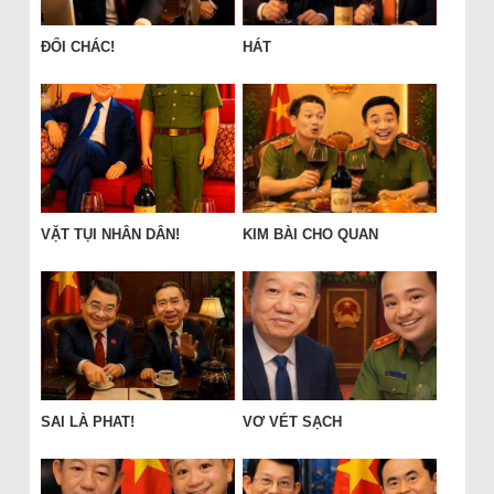
ĐỔI CHÁC!
HÁT
VẶT TỤI NHÂN DÂN!
KIM BÀI CHO QUAN
SAI LÀ PHAT!
VƠ VÉT SẠCH