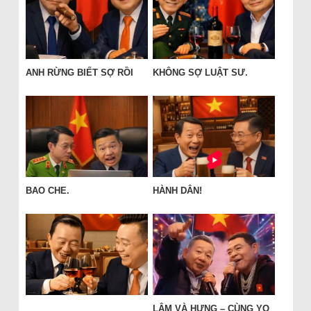
ANH RỪNG BIẾT SỢ RỒI
KHÔNG SỢ LUẬT SƯ.
BAO CHE.
HÀNH DÂN!
LÂM VÀ HƯNG – CÙNG YO