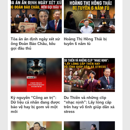
Tòa án ấn định ngày xét xử
Hoàng Thị Hồng Thái bị
ông Đoàn Bảo Châu, kêu
tuyên 6 năm tù
gọi đầu thú
Kỷ nguyên “Công an trị”:
Du Thiên và những clip
Dữ liệu cá nhân đang được
“nhạc nịnh”: Lấy lòng cấp
bảo vệ hay bị gom về một
trên hay vô tình giúp dân xả
mối
stress