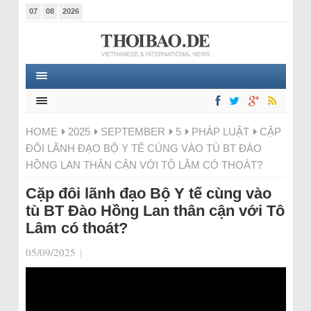
07
08
2026
HOME
2025
SEPTEMBER
5
PHÁP LUẬT
CẶP
ĐÔI LÃNH ĐẠO BỘ Y TẾ CÙNG VÀO TÙ BT ĐÀO
HỒNG LAN THÂN CẬN VỚI TÔ LÂM CÓ THOÁT?
Cặp đôi lãnh đạo Bộ Y tế cùng vào
tù BT Đào Hồng Lan thân cận với Tô
Lâm có thoát?
05/09/2025
|