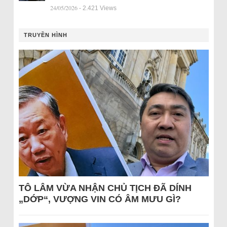
24/05/2026
- 2.421 Views
TRUYỀN HÌNH
TÔ LÂM VỪA NHẬN CHỦ TỊCH ĐÃ DÍNH
„DỚP“, VƯỢNG VIN CÓ ÂM MƯU GÌ?