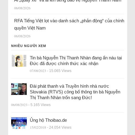
06/08/2026
RFA Tiếng Việt lọt vào danh sách „phản động“ của chính
quyền Việt Nam
06/08/2026
NHIỀU NGƯỜI XEM
Tin bà Nguyễn Thị Thanh Nhàn đang ẩn náu tại
Đức đã được chính thức xác nhận
07/08/2023
- 15.065 Views
Đài phát thanh và Truyền hình nhà nước
Slovakia (RTVS) công bố thông tin bà Nguyễn
Thị Thanh Nhàn trốn sang Đức!
06/08/2023
- 5.165 Views
Ủng hộ Thoibao.de
15/02/2018
- 24.054 Views