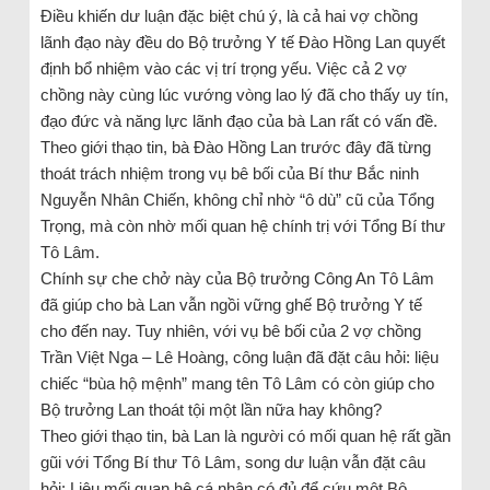
Điều khiến dư luận đặc biệt chú ý, là cả hai vợ chồng
lãnh đạo này đều do Bộ trưởng Y tế Đào Hồng Lan quyết
định bổ nhiệm vào các vị trí trọng yếu. Việc cả 2 vợ
chồng này cùng lúc vướng vòng lao lý đã cho thấy uy tín,
đạo đức và năng lực lãnh đạo của bà Lan rất có vấn đề.
Theo giới thạo tin, bà Đào Hồng Lan trước đây đã từng
thoát trách nhiệm trong vụ bê bối của Bí thư Bắc ninh
Nguyễn Nhân Chiến, không chỉ nhờ “ô dù” cũ của Tổng
Trọng, mà còn nhờ mối quan hệ chính trị với Tổng Bí thư
Tô Lâm.
Chính sự che chở này của Bộ trưởng Công An Tô Lâm
đã giúp cho bà Lan vẫn ngồi vững ghế Bộ trưởng Y tế
cho đến nay. Tuy nhiên, với vụ bê bối của 2 vợ chồng
Trần Việt Nga – Lê Hoàng, công luận đã đặt câu hỏi: liệu
chiếc “bùa hộ mệnh” mang tên Tô Lâm có còn giúp cho
Bộ trưởng Lan thoát tội một lần nữa hay không?
Theo giới thạo tin, bà Lan là người có mối quan hệ rất gần
gũi với Tổng Bí thư Tô Lâm, song dư luận vẫn đặt câu
hỏi: Liệu mối quan hệ cá nhân có đủ để cứu một Bộ