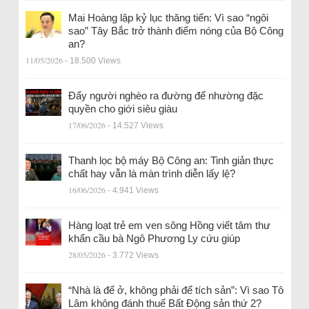
Mai Hoàng lập kỷ lục thăng tiến: Vì sao “ngôi
sao” Tây Bắc trở thành điểm nóng của Bộ Công
an?
11/05/2026
- 18.500 Views
Đẩy người nghèo ra đường để nhường đặc
quyền cho giới siêu giàu
17/06/2026
- 14.527 Views
Thanh lọc bộ máy Bộ Công an: Tinh giản thực
chất hay vẫn là màn trình diễn lấy lệ?
16/06/2026
- 4.941 Views
Hàng loạt trẻ em ven sông Hồng viết tâm thư
khẩn cầu bà Ngô Phương Ly cứu giúp
28/05/2026
- 3.772 Views
“Nhà là để ở, không phải để tích sản”: Vì sao Tô
Lâm không đánh thuế Bất Động sản thứ 2?