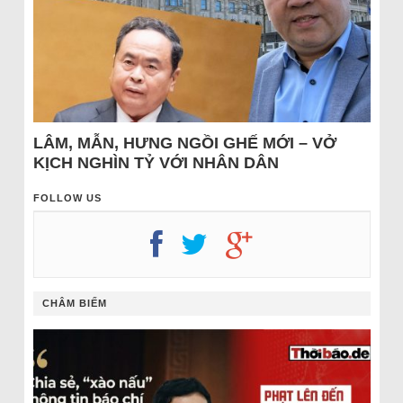
LÂM, MẪN, HƯNG NGỒI GHẾ MỚI – VỞ
KỊCH NGHÌN TỶ VỚI NHÂN DÂN
FOLLOW US
CHÂM BIẾM