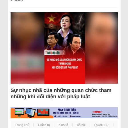
Sự nhục nhã của những quan chức tham
nhũng khi đối diện với pháp luật
Trang chủ
Chính trị
Kinh tế
Xã hội
QUÂN SỰ