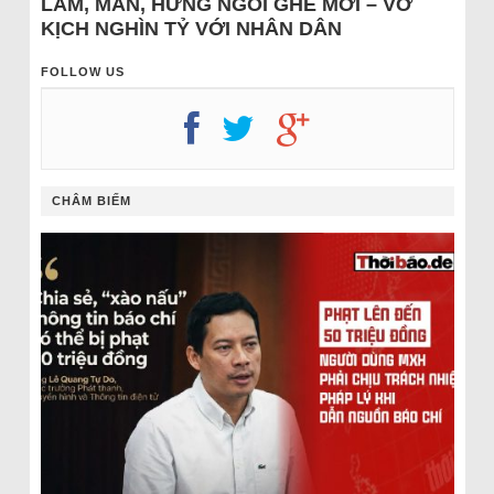
LÂM, MẪN, HƯNG NGỒI GHẾ MỚI – VỞ
KỊCH NGHÌN TỶ VỚI NHÂN DÂN
FOLLOW US
CHÂM BIẾM