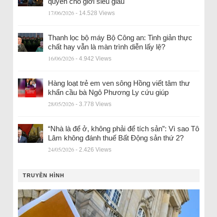
quyền cho giới siêu giàu
17/06/2026
- 14.528 Views
Thanh lọc bộ máy Bộ Công an: Tinh giản thực
chất hay vẫn là màn trình diễn lấy lệ?
16/06/2026
- 4.942 Views
Hàng loạt trẻ em ven sông Hồng viết tâm thư
khẩn cầu bà Ngô Phương Ly cứu giúp
28/05/2026
- 3.778 Views
“Nhà là để ở, không phải để tích sản”: Vì sao Tô
Lâm không đánh thuế Bất Động sản thứ 2?
24/05/2026
- 2.426 Views
TRUYỀN HÌNH