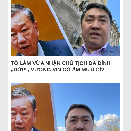
TÔ LÂM VỪA NHẬN CHỦ TỊCH ĐÃ DÍNH
„DỚP“, VƯỢNG VIN CÓ ÂM MƯU GÌ?