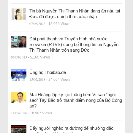
Tin bà Nguyễn Thị Thanh Nhàn đang ẩn náu tại
Đức đã được chính thức xác nhận
07/08/2023
- 15.069 Views
Đài phát thanh và Truyền hình nhà nước
Slovakia (RTVS) công bố thông tin bà Nguyễn
Thị Thanh Nhàn trốn sang Đức!
06/08/2023
- 5.165 Views
Ủng hộ Thoibao.de
15/02/2018
- 24.064 Views
Mai Hoàng lập kỷ lục thăng tiến: Vì sao “ngôi
sao” Tây Bắc trở thành điểm nóng của Bộ Công
an?
11/05/2026
- 18.507 Views
Đẩy người nghèo ra đường để nhường đặc