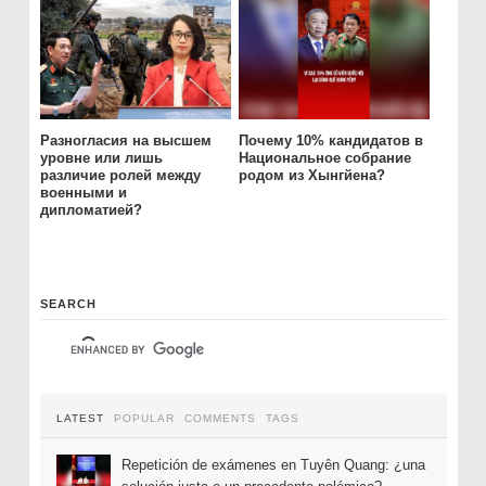
Разногласия на высшем
Почему 10% кандидатов в
уровне или лишь
Национальное собрание
различие ролей между
родом из Хынгйена?
военными и
дипломатией?
SEARCH
LATEST
POPULAR
COMMENTS
TAGS
Repetición de exámenes en Tuyên Quang: ¿una