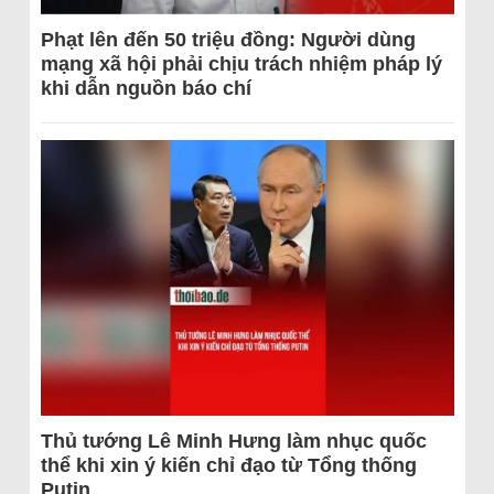
Phạt lên đến 50 triệu đồng: Người dùng
mạng xã hội phải chịu trách nhiệm pháp lý
khi dẫn nguồn báo chí
Thủ tướng Lê Minh Hưng làm nhục quốc
thể khi xin ý kiến chỉ đạo từ Tổng thống
Putin