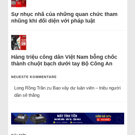
Sự nhục nhã của những quan chức tham
nhũng khi đối diện với pháp luật
Hàng triệu công dân Việt Nam bỗng chốc
thành chuột bạch dưới tay Bộ Công An
NEUESTE KOMMENTARE
Long Rồng Trần
zu
Bao vây dư luận viên – triệu người
dân sẽ thắng