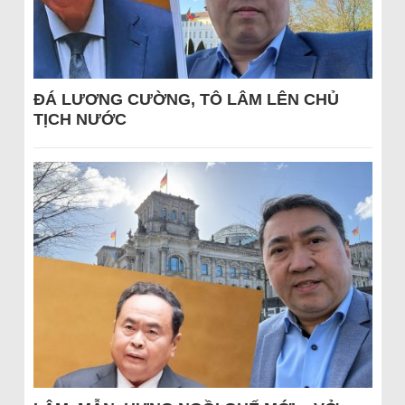
ĐÁ LƯƠNG CƯỜNG, TÔ LÂM LÊN CHỦ
TỊCH NƯỚC