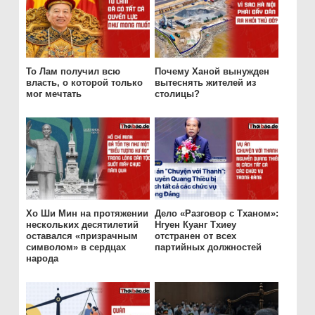
То Лам получил всю
Почему Ханой вынужден
власть, о которой только
вытеснять жителей из
мог мечтать
столицы?
Хо Ши Мин на протяжении
Дело «Разговор с Тханом»:
нескольких десятилетий
Нгуен Куанг Тхиеу
оставался «призрачным
отстранен от всех
символом» в сердцах
партийных должностей
народа