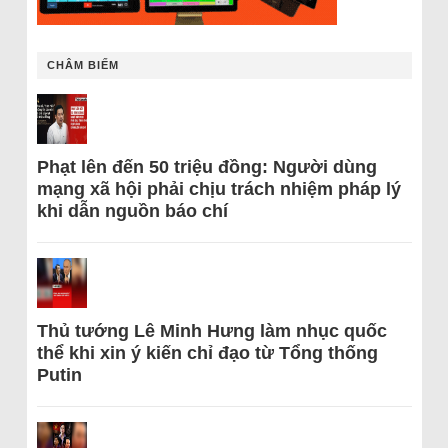
CHÂM BIẾM
Phạt lên đến 50 triệu đồng: Người dùng
mạng xã hội phải chịu trách nhiệm pháp lý
khi dẫn nguồn báo chí
Thủ tướng Lê Minh Hưng làm nhục quốc
thể khi xin ý kiến chỉ đạo từ Tổng thống
Putin