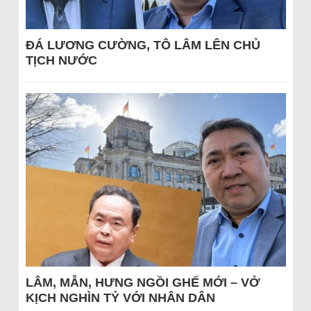
ĐÁ LƯƠNG CƯỜNG, TÔ LÂM LÊN CHỦ
TỊCH NƯỚC
LÂM, MẪN, HƯNG NGỒI GHẾ MỚI – VỞ
KỊCH NGHÌN TỶ VỚI NHÂN DÂN