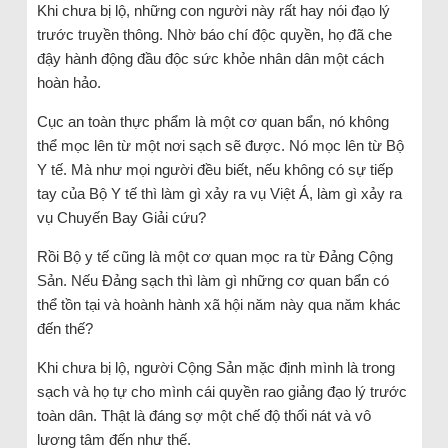
Khi chưa bị lộ, những con người này rất hay nói đạo lý
trước truyền thông. Nhờ báo chí độc quyền, họ đã che
đậy hành động đầu độc sức khỏe nhân dân một cách
hoàn hảo.
Cục an toàn thực phẩm là một cơ quan bẩn, nó không
thể mọc lên từ một nơi sạch sẽ được. Nó mọc lên từ Bộ
Y tế. Mà như mọi người đều biết, nếu không có sự tiếp
tay của Bộ Y tế thì làm gì xảy ra vụ Việt Á, làm gì xảy ra
vụ Chuyến Bay Giải cứu?
Rồi Bộ y tế cũng là một cơ quan mọc ra từ Đảng Cộng
Sản. Nếu Đảng sạch thì làm gì những cơ quan bẩn có
thể tồn tại và hoành hành xã hội năm này qua năm khác
đến thế?
Khi chưa bị lộ, người Cộng Sản mặc định mình là trong
sạch và họ tự cho mình cái quyền rao giảng đạo lý trước
toàn dân. Thật là đáng sợ một chế độ thối nát và vô
lương tâm đến như thế.