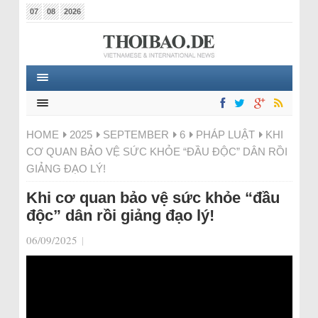
07
08
2026
HOME
2025
SEPTEMBER
6
PHÁP LUẬT
KHI
CƠ QUAN BẢO VỆ SỨC KHỎE “ĐẦU ĐỘC” DÂN RỒI
GIẢNG ĐẠO LÝ!
Khi cơ quan bảo vệ sức khỏe “đầu
độc” dân rồi giảng đạo lý!
06/09/2025
|