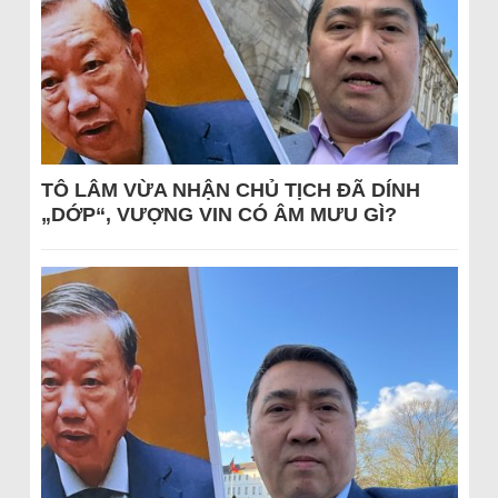
TÔ LÂM VỪA NHẬN CHỦ TỊCH ĐÃ DÍNH
„DỚP“, VƯỢNG VIN CÓ ÂM MƯU GÌ?