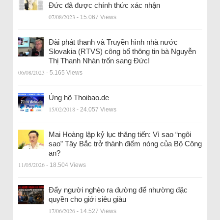
Đức đã được chính thức xác nhận
07/08/2023
- 15.067 Views
Đài phát thanh và Truyền hình nhà nước
Slovakia (RTVS) công bố thông tin bà Nguyễn
Thị Thanh Nhàn trốn sang Đức!
06/08/2023
- 5.165 Views
Ủng hộ Thoibao.de
15/02/2018
- 24.057 Views
Mai Hoàng lập kỷ lục thăng tiến: Vì sao “ngôi
sao” Tây Bắc trở thành điểm nóng của Bộ Công
an?
11/05/2026
- 18.504 Views
Đẩy người nghèo ra đường để nhường đặc
quyền cho giới siêu giàu
17/06/2026
- 14.527 Views