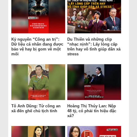
Kỷ nguyên “Công an trị”:
Du Thiên và những clip
Dữ liệu cá nhân đang được
“nhạc nịnh”: Lấy lòng cấp
bảo vệ hay bị gom về một
trên hay vô tình giúp dân xả
mối
stress
Tô Anh Dũng: Từ công an
Hoàng Thị Thúy Lan: Nộp
xã đến ghế chủ tịch tỉnh
48 tỷ, có phải tín hiệu đặc
xá?