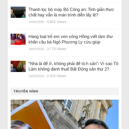
Thanh lọc bộ máy Bộ Công an: Tinh giản thực
chất hay vẫn là màn trình diễn lấy lệ?
16/06/2026
- 4.942 Views
Hàng loạt trẻ em ven sông Hồng viết tâm thư
khẩn cầu bà Ngô Phương Ly cứu giúp
28/05/2026
- 3.775 Views
“Nhà là để ở, không phải để tích sản”: Vì sao Tô
Lâm không đánh thuế Bất Động sản thứ 2?
24/05/2026
- 2.425 Views
TRUYỀN HÌNH